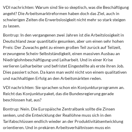
VDI nachrichten: Warum sind Sie so skeptisch, was die Beschäftigung
angeht? Die Arbeitsmarktreformen haben doch das Ziel, auch in
schwierigen Zeiten die Erwerbslosigkeit nicht mehr so stark steigen
zu lassen.
Bontrup: In den vergangenen zwei Jahren ist die Arbeitslosigkeit in
Deutschland zwar quantitativ gesunken, aber um einen sehr hohen
Preis: Der Zuwachs geht zu einem großen Teil zurück auf Teilzeit,
erzwungene Schein-Selbstständigkeit, einen massiven Ausbau an
Niedriglohnbeschäftigung und Leiharbeit. Und in einer Krise
verlieren Leiharbeiter und befristet Eingestellte als erste ihren Job.
Dies passiert schon. Da kann man wohl nicht von einem qualitativen
und nachhaltigen Erfolg an den Arbeitsmärkten reden.
VDI nachrichten: Sie sprachen schon ein Konjunkturprogramm an.
Reicht das Konjunkturpaket, das die Bundesregierung gerade
beschlossen hat, aus?
Bontrup: Nein. Die Europäische Zentralbank sollte die Zinsen
senken, und die Entwicklung der Reallöhne muss sich in den
Tarifabschlüssen endlich wieder an der Produktivitätsentwicklung
orientieren. Und in prekären Arbeitsverhältnissen muss ein