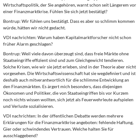
DIE LINKE
Wirtschaftspolitik, der Sie angehören, warnt schon seit Längerem vor
einer Finanzmarktkrise. Fühlen Sie sich jetzt bestätigt?
Weitere Themen
Bontrup: Wir fühlen uns bestätigt. Dass es aber so schlimm kommen
würde, hätten wir nicht gedacht.
Memo-Gruppe
VDI nachrichten: Warum haben Kapitalmarktforscher nicht schon
früher Alarm geschlagen?
Institut Solidarische Moderne
Bontrup: Weil viele davon überzeugt sind, dass freie Märkte ohne
Staatseingriffe effizient sind und zum Gleichgewicht tendieren.
Rosa-Luxemburg-Stiftung
Solche Krisen, wie wir sie jetzt erleben, sind in der Theorie aber nicht
vorgesehen. Die Wirtschaftswissenschaft hat sie wegdefiniert und ist
Über mich
deshalb auch mitverantwortlich für die schlimme Entwicklung an
den Finanzmärkten. Es ärgert mich besonders, dass diejenigen
Ökonomen und Politiker, die von Staatseingriffen bis vor Kurzem
Kontakt
noch nichts wissen wollten, sich jetzt als Feuerwehrleute aufspielen
und Verluste sozialisieren.
VDI nachrichten: In der öffentlichen Debatte werden mehrere
Erklärungen für die Finanzmarktkrise angeboten: fehlende Haftung,
Gier oder schwindendes Vertrauen. Welche halten Sie für
ausschlaggebend?