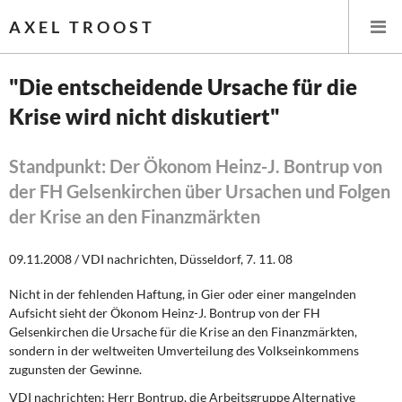
AXEL TROOST
"Die entscheidende Ursache für die
Krise wird nicht diskutiert"
Startseite
Themen
Standpunkt: Der Ökonom Heinz-J. Bontrup von
der FH Gelsenkirchen über Ursachen und Folgen
Leitlinien linker Wirtschafts- und Finanzpolitik
der Krise an den Finanzmärkten
Wirtschaftspolitik
09.11.2008 / VDI nachrichten, Düsseldorf, 7. 11. 08
Steuer- und Finanzpolitik
Nicht in der fehlenden Haftung, in Gier oder einer mangelnden
Aufsicht sieht der Ökonom Heinz-J. Bontrup von der FH
Öffentliche Infrastruktur und Daseinsvorsorge
Gelsenkirchen die Ursache für die Krise an den Finanzmärkten,
sondern in der weltweiten Umverteilung des Volkseinkommens
zugunsten der Gewinne.
Eurokrise und Griechenland
VDI nachrichten: Herr Bontrup, die Arbeitsgruppe Alternative