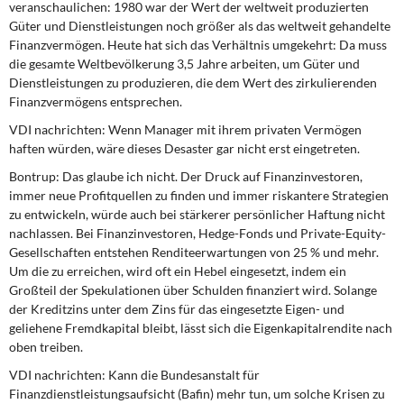
veranschaulichen: 1980 war der Wert der weltweit produzierten
Güter und Dienstleistungen noch größer als das weltweit gehandelte
Finanzvermögen. Heute hat sich das Verhältnis umgekehrt: Da muss
die gesamte Weltbevölkerung 3,5 Jahre arbeiten, um Güter und
Dienstleistungen zu produzieren, die dem Wert des zirkulierenden
Finanzvermögens entsprechen.
VDI nachrichten: Wenn Manager mit ihrem privaten Vermögen
haften würden, wäre dieses Desaster gar nicht erst eingetreten.
Bontrup: Das glaube ich nicht. Der Druck auf Finanzinvestoren,
immer neue Profitquellen zu finden und immer riskantere Strategien
zu entwickeln, würde auch bei stärkerer persönlicher Haftung nicht
nachlassen. Bei Finanzinvestoren, Hedge-Fonds und Private-Equity-
Gesellschaften entstehen Renditeerwartungen von 25 % und mehr.
Um die zu erreichen, wird oft ein Hebel eingesetzt, indem ein
Großteil der Spekulationen über Schulden finanziert wird. Solange
der Kreditzins unter dem Zins für das eingesetzte Eigen- und
geliehene Fremdkapital bleibt, lässt sich die Eigenkapitalrendite nach
oben treiben.
VDI nachrichten: Kann die Bundesanstalt für
Finanzdienstleistungsaufsicht (Bafin) mehr tun, um solche Krisen zu