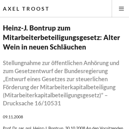
AXEL TROOST
Heinz-J. Bontrup zum
Mitarbeiterbeteiligungsgesetz: Alter
Startseite
Wein in neuen Schläuchen
Themen
Stellungnahme zur öffentlichen Anhörung und
Leitlinien linker Wirtschafts- und Finanzpolitik
zum Gesetzentwurf der Bundesregierung
„Entwurf eines Gesetzes zur steuerlichen
Wirtschaftspolitik
Förderung der Mitarbeiterkapitalbeteiligung
Steuer- und Finanzpolitik
(Mitarbeiterkapitalbeteiligungsgesetz)“ –
Drucksache 16/10531
Öffentliche Infrastruktur und Daseinsvorsorge
09.11.2008
Eurokrise und Griechenland
Prof. Dr. rer. pol. Heinz-J. Bontrup, 30.10.2008 An den Vorsitzenden