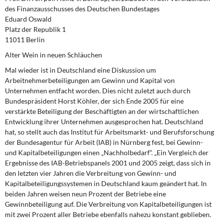
DIE LINKE
des Finanzausschusses des Deutschen Bundestages
Eduard Oswald
Weitere Themen
Platz der Republik 1
11011 Berlin
Memo-Gruppe
Alter Wein in neuen Schläuchen
Mal wieder ist in Deutschland eine Diskussion um
Institut Solidarische Moderne
Arbeitnehmerbeteiligungen
am Gewinn und Kapital von
Unternehmen entfacht worden. Dies nicht zuletzt auch durch
Rosa-Luxemburg-Stiftung
Bundespräsident Horst Köhler, der sich Ende 2005 für eine
verstärkte Beteiligung der Beschäftigten an der wirtschaftlichen
Entwicklung ihrer Unternehmen ausgesprochen hat. Deutschland
Über mich
hat, so stellt auch das Institut für Arbeitsmarkt- und Berufsforschung
der Bundesagentur für Arbeit (IAB) in Nürnberg fest, bei Gewinn-
Kontakt
und Kapitalbeteiligungen einen „Nachholbedarf“. „Ein Vergleich der
Ergebnisse des IAB-Betriebspanels 2001 und 2005 zeigt, dass sich in
den letzten vier Jahren die Verbreitung von Gewinn- und
Kapitalbeteiligungssystemen in Deutschland kaum geändert hat. In
beiden Jahren weisen neun Prozent der Betriebe eine
Gewinnbeteiligung
auf. Die Verbreitung von
Kapitalbeteiligungen
ist
mit zwei Prozent aller Betriebe ebenfalls nahezu konstant geblieben.