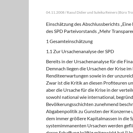
04.11.2008 / Raoul Didier und Suleika Reiners (Büro Tr
Einschätzung des Abschlussberichts „Eine
des SPD Parteivorstands „Mehr Transparen
1 Gesamteinschätzung
1.1 Zur Ursachenanalyse der SPD
Bereits in der Ursachenanalyse für die Fina
Demnach liegen die Ursachen der Krise im 
Renditeerwartungen sowie in der unzureich
Zwar ist die Kritik an diesen Profiteuren un
aber die Ursache für die Krise in der verte
sowohl national wie international, begründ
Bevölkerungsschich­ten zunehmend beschn
Abgaben­politik zu Gunsten der Konzerne un
dem immer größere Kapitalmassen in die S
systemimmanenten Ursachen werden gefliss
deren Schaffung kräftig mitgewirkt hat (U