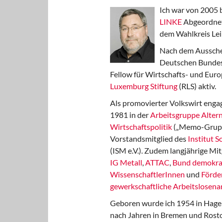
Ich war von 2005 
LINKE
Abgeordnet
dem Wahlkreis Lei
Nach dem Aussche
Deutschen Bundest
Fellow für Wirtschafts- und Euro
Luxemburg Stiftung
(RLS) aktiv.
Als promovierter Volkswirt engag
1981 in der
Arbeitsgruppe Altern
Wirtschaftspolitik
(„Memo-Gruppe
Vorstandsmitglied des
Institut 
(ISM e.V.). Zudem langjährige Mit
IG Metall
,
ATTAC
,
Bund demokra
WissenschaftlerInnen
und
Förde
gewerkschaftliche Arbeitslosenar
Geboren wurde ich 1954 in Hage
nach Jahren in Bremen und Rost