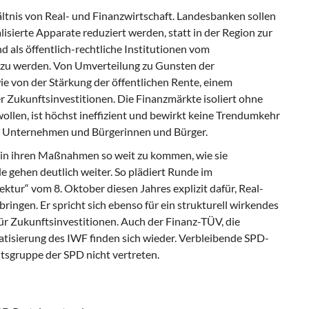
ältnis von Real- und Finanzwirtschaft. Lan­desbanken sollen
lisierte Apparate redu­ziert werden, statt in der Region zur
d als öffentlich-rechtliche Institutionen vom
 zu werden. Von Umverteilung zu Gunsten der
ie von der Stärkung der öffentlichen Rente, einem
 Zukunftsinvestitionen. Die Finanzmärkte isoliert ohne
wollen, ist höchst ineffizient und bewirkt keine Trendumkehr
 Unternehmen und Bürgerinnen und Bür­ger.
m in ihren Maßnahmen so weit zu kommen, wie sie
gehen deutlich weiter. So plädiert Runde im
tur“ vom 8. Oktober diesen Jah­res explizit dafür, Real-
ringen. Er spricht sich ebenso für ein strukturell wirkendes
ür Zukunftsinvestitionen. Auch der Finanz-TÜV, die
tisierung des IWF finden sich wieder. Verbleibende SPD-
tsgruppe der SPD nicht vertreten.