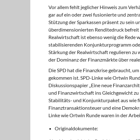
Vor allem fehlt jeglicher Hinweis zum Verh
gar auf ein oder zwei fusionierte und zentra
Stützung der Sparkassen präsent zu sein un
überdimensionierten Renditedruck befreit
Realwirtschaft ist ebenso wenig die Rede w
stabilisierenden Konjunkturpro­gramm oder
Stärkung der Real­wirtschaft regulieren zu 
der Dominanz der Finanzmärkte über reale
Die SPD hat die Finanzkrise gebraucht, u
gekommen ist. SPD-Linke wie Ortwin Runde 
Diskussionspapier „Eine neue Finanzarchitek
und Finanzwirtschaft ins Gleichgewicht zu b
Stabilitäts- und Konjunkturpaket aus wie f
Finanztransaktionsteuer und eine Demokra
Linke wie Ortwin Runde waren in der Arbei
Originaldokumente: