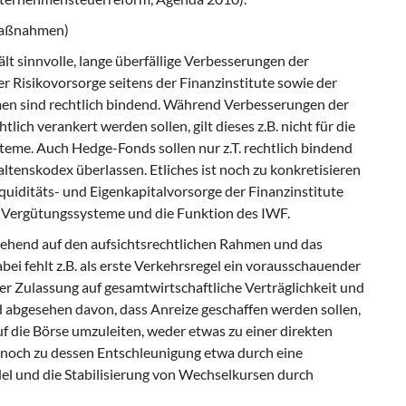
Maßnahmen)
sinnvolle, lange überfällige Verbesse­rungen der
er Risikovorsorge seitens der Finanzinstitute sowie der
en sind rechtlich bindend. Während Verbesserungen der
­lich verankert werden sollen, gilt dieses z.B. nicht für die
eme. Auch Hedge-Fonds sollen nur z.T. rechtlich bindend
ltenskodex überlassen. Etliches ist noch zu konkre­tisieren
Liquiditäts- und Eigenkapitalvorsorge der Finanzinstitute
 Vergütungssysteme und die Funktion des IWF.
gehend auf den aufsichtsrechtlichen Rah­men und das
ei fehlt z.B. als erste Ver­kehrsregel ein vorausschauender
r Zulas­sung auf gesamtwirtschaftliche Verträglichkeit und
d abgesehen davon, dass Anreize geschaffen werden sollen,
f die Börse umzuleiten, weder etwas zu einer direkten
noch zu dessen Entschleunigung etwa durch eine
el und die Stabilisierung von Wechselkursen durch