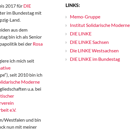
LINKS:
bis 2017 für
DIE
er im Bundestag mit
Memo-Gruppe
pzig-Land.
Institut Solidarische Moderne
iden aus dem
DIE LINKE
ag bin ich als Senior
DIE LINKE Sachsen
papolitik bei der
Rosa
Die LINKE Westsachsen
DIE LINKE im Bundestag
iere ich mich seit
ative
“), seit 2010 bin ich
Solidarische Moderne
gliedschaften u.a. bei
tischer
rverein
beit e.V.
n/Westfalen und bin
ock nun mit meiner