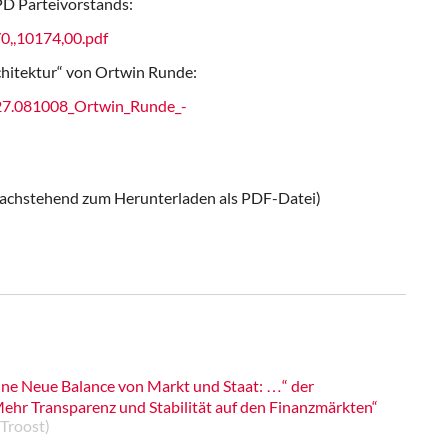
PD Parteivorstands:
/0,,10174,00.pdf
chitektur“ von Ortwin Runde:
127.081008_Ortwin_Runde_­
nachstehend zum Herunterladen als PDF-Datei)
ine Neue Balance von Markt und Staat: …“ der
ehr Transparenz und Stabilität auf den Finanzmärkten“
 Troost)