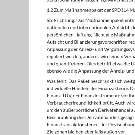
1.2 Zum Maßnahmenpaket der SPD (14 
Stoßrichtung: Das Maßnahmenpaket enthält 
nationalen und internationalen Aufsicht, d
persönlichen Haftung. Nicht alle Maßnahm
Aufsicht und Bilanzierungsvorschriften recht
Anpassung der Anreiz- und Vergütungssyst
reguliert werden, anderes wird einem Verha
und quantifizieren. Dies betrifft etwa die 
ebenso wie die Anpassung der Anreiz- und
Was fehlt: Das Paket beschränkt sich weit
individuelle Handeln der Finanzakteure. Dab
Finanz-TÜV, der Finanzinstrumente vor ihre
Verbraucherfreundlichkeit prüft. Auch wir
um den außer­börslichen Derivatehandel au
Beschränkung des Derivatehandels gesagt 
Finanztransaktionsteuer. Der Devisenhand
Zielzonen bleiben ebenfalls außen vor.