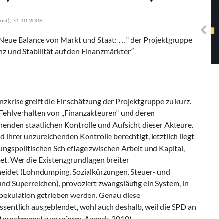
Solidarisches EUropa -
Mosaiklinke Perspektiven
oost), 31.10.2008
 Neue Balance von Markt und Staat: …“ der Projektgruppe
z und Stabilität auf den Finanzmärkten“
nzkrise greift die Einschätzung der Projekt­gruppe zu kurz.
Fehlverhalten von „Finanz­akteuren“ und deren
enden staatlichen Kontrolle und Aufsicht dieser Akteure.
d ihrer unzureichenden Kontrolle berechtigt, letztlich liegt
ilungspolitischen Schieflage zwischen Arbeit und Kapital,
et. Wer die Existenzgrundlagen breiter
eidet (Lohndumping, Sozialkürzungen, Steuer- und
d Superreichen), provoziert zwangsläufig ein Sys­tem, in
pekulation getrieben werden. Ge­nau diese
entlich ausgeblendet, wohl auch deshalb, weil die SPD an
nternehmens­teuerreform, Agenda 2010).