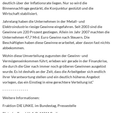
DIE LINKE
deutlich über der Inflationsrate liegen. Nur so wird die
Binnennachfrage gestärkt, die Konjunktur gestützt und die
Wirtschaft stabilisiert.
Weitere Themen
Jahrelang haben die Unternehmen in der Metall- und
Memo-Gruppe
Elektroindustrie riesige Gewinne eingefahren. Seit 2003 sind die
Gewinne um 220 Prozent gestiegen. Allein im Jahr 2007 machten die
Unternehmen 47,7 Mrd. Euro Gewinn nach Steuern. Die
Institut Solidarische Moderne
Beschäftigten haben diese Gewinne erarbeitet, aber davon fast nichts
abbekommen.
Rosa-Luxemburg-Stiftung
Wohin diese Umverteilung zugunsten der Gewinn- und
Vermögenseinkommen führt, erleben wir gerade in der Finanzkrise,
Über mich
die durch die Gier nach immer noch größeren Gewinnen ausgelöst
wurde. Es ist deshalb an der Zeit, dass die Arbeitgeber sich endlich
Kontakt
ihrer Verantwortung stellen und ein deutlich höheres Angebot
vorlegen, das ein Einstieg in eine gerechtere Verteilung ist.“
- - - - - - - - - - - - -
Weitere Informationen:
Fraktion DIE LINKE. im Bundestag, Pressestelle