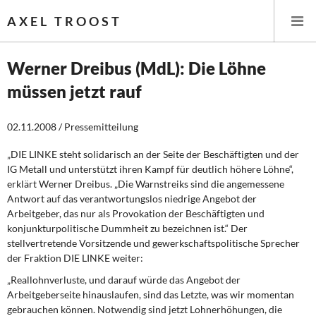
AXEL TROOST
Werner Dreibus (MdL): Die Löhne
müssen jetzt rauf
Startseite
02.11.2008 / Pressemitteilung
Themen
„DIE LINKE steht solidarisch an der Seite der Beschäftigten und der
Leitlinien linker Wirtschafts- und Finanzpolitik
IG Metall und unterstützt ihren Kampf für deutlich höhere Löhne“,
erklärt Werner Dreibus. „Die Warnstreiks sind die angemessene
Wirtschaftspolitik
Antwort auf das verantwortungslos niedrige Angebot der
Arbeitgeber, das nur als Provokation der Beschäftigten und
Steuer- und Finanzpolitik
konjunkturpolitische Dummheit zu bezeichnen ist.“ Der
stellvertretende Vorsitzende und gewerkschaftspolitische Sprecher
der Fraktion DIE LINKE weiter:
Öffentliche Infrastruktur und Daseinsvorsorge
„Reallohnverluste, und darauf würde das Angebot der
Eurokrise und Griechenland
Arbeitgeberseite hinauslaufen, sind das Letzte, was wir momentan
gebrauchen können. Notwendig sind jetzt Lohnerhöhungen, die