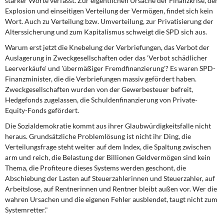
starker Worte verfasst. Zur eigentlichen Ursache der Finanzkrise, der
DIE LINKE
Explosion und einseitigen Verteilung der Vermögen, findet sich kein
Wort. Auch zu Verteilung bzw. Umverteilung, zur Privatisierung der
Weitere Themen
Alterssicherung und zum Kapitalismus schweigt die SPD sich aus.
Warum erst jetzt die Knebelung der Verbriefungen, das Verbot der
Memo-Gruppe
Auslagerung in Zweckgesellschaften oder das 'Verbot schädlicher
Leerverkäufe' und 'übermäßiger Fremdfinanzierung'? Es waren SPD-
Institut Solidarische Moderne
Finanzminister, die die Verbriefungen massiv gefördert haben.
Zweckgesellschaften wurden von der Gewerbesteuer befreit,
Hedgefonds zugelassen, die Schuldenfinanzierung von Private-
Rosa-Luxemburg-Stiftung
Equity-Fonds gefördert.
Über mich
Die Sozialdemokratie kommt aus ihrer Glaubwürdigkeitsfalle nicht
heraus. Grundsätzliche Problemlösung ist nicht ihr Ding, die
Verteilungsfrage steht weiter auf dem Index, die Spaltung zwischen
Kontakt
arm und reich, die Belastung der Billionen Geldvermögen sind kein
Thema, die Profiteure dieses Systems werden geschont, die
Abschiebung der Lasten auf Steuerzahlerinnen und Steuerzahler, auf
Arbeitslose, auf Rentnerinnen und Rentner bleibt außen vor. Wer die
wahren Ursachen und die eigenen Fehler ausblendet, taugt nicht zum
Systemretter."