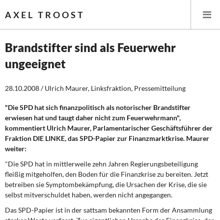
AXEL TROOST
Brandstifter sind als Feuerwehr
ungeeignet
Startseite
28.10.2008 / Ulrich Maurer, Linksfraktion, Pressemitteilung
Themen
"Die SPD hat sich finanzpolitisch als notorischer Brandstifter
Leitlinien linker Wirtschafts- und Finanzpolitik
erwiesen hat und taugt daher nicht zum Feuerwehrmann",
kommentiert Ulrich Maurer, Parlamentarischer Geschäftsführer der
Wirtschaftspolitik
Fraktion DIE LINKE, das SPD-Papier zur Finanzmarktkrise. Maurer
weiter:
Steuer- und Finanzpolitik
"Die SPD hat in mittlerweile zehn Jahren Regierungsbeteiligung
fleißig mitgeholfen, den Boden für die Finanzkrise zu bereiten. Jetzt
Öffentliche Infrastruktur und Daseinsvorsorge
betreiben sie Symptombekämpfung, die Ursachen der Krise, die sie
selbst mitverschuldet haben, werden nicht angegangen.
Eurokrise und Griechenland
Das SPD-Papier ist in der sattsam bekannten Form der Ansammlung