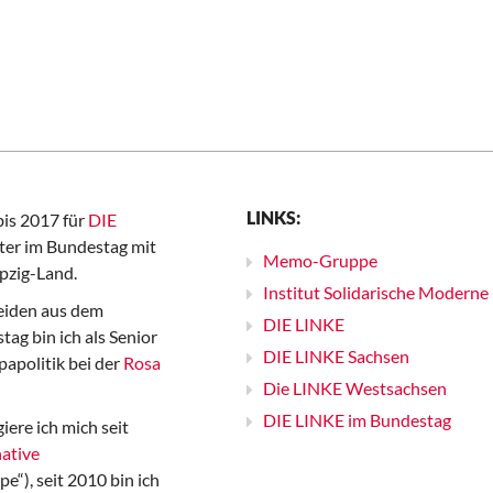
LINKS:
bis 2017 für
DIE
er im Bundestag mit
Memo-Gruppe
pzig-Land.
Institut Solidarische Moderne
iden aus dem
DIE LINKE
ag bin ich als Senior
DIE LINKE Sachsen
papolitik bei der
Rosa
Die LINKE Westsachsen
DIE LINKE im Bundestag
iere ich mich seit
ative
“), seit 2010 bin ich