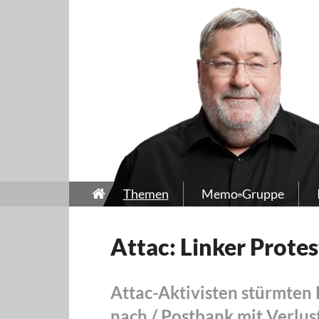
Themen
Memo-Gruppe
Attac: Linker Protes
Attac-Aktivisten stürmten 
nach / Postbank mit Verlus