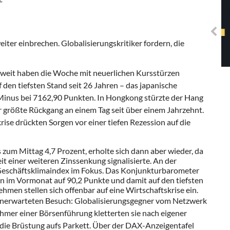
Solidarisches EUropa -
Mosaiklinke Perspektiven
iter einbrechen. Globalisierungskritiker fordern, die
tweit haben die Woche mit neuerlichen Kursstürzen
f den tiefsten Stand seit 26 Jahren – das japanische
Minus bei 7162,90 Punkten. In Hongkong stürzte der Hang
r größte Rückgang an einem Tag seit über einem Jahrzehnt.
ise drückten Sorgen vor einer tiefen Rezession auf die
zum Mittag 4,7 Prozent, erholte sich dann aber wieder, da
t einer weiteren Zinssenkung signalisierte. An der
o-Geschäftsklimaindex im Fokus. Das Konjunkturbarometer
en im Vormonat auf 90,2 Punkte und damit auf den tiefsten
hmen stellen sich offenbar auf eine Wirtschaftskrise ein.
unerwarteten Besuch: Globalisierungsgegner vom Netzwerk
ehmer einer Börsenführung kletterten sie nach eigener
die Brüstung aufs Parkett. Über der DAX-Anzeigentafel