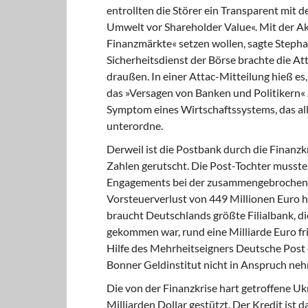
entrollten die Störer ein Transparent mit
Umwelt vor Shareholder Value«. Mit der Ak
Finanzmärkte« setzen wollen, sagte Stepha
Sicherheitsdienst der Börse brachte die At
draußen. In einer Attac-Mitteilung hieß e
das »Versagen von Banken und Politikern« 
Symptom eines Wirtschaftssystems, das alle
unterordne.
Derweil ist die Postbank durch die Finanzk
Zahlen gerutscht. Die Post-Tochter musste
Engagements bei der zusammengebrochen
Vorsteuerverlust von 449 Millionen Euro
braucht Deutschlands größte Filialbank, die
gekommen war, rund eine Milliarde Euro fri
Hilfe des Mehrheitseigners Deutsche Post e
Bonner Geldinstitut nicht in Anspruch nehm
Die von der Finanzkrise hart getroffene U
Milliarden Dollar gestützt. Der Kredit ist