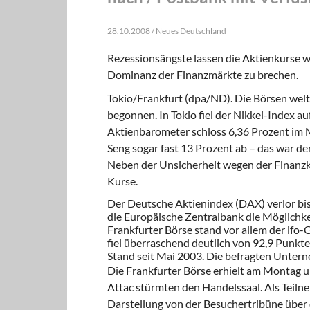
28.10.2008 / Neues Deutschland
Rezessionsängste lassen die Aktienkurse we
Dominanz der Finanzmärkte zu brechen.
Tokio/Frankfurt (dpa/ND). Die Börsen wel
begonnen. In Tokio fiel der Nikkei-Index au
Aktienbarometer schloss 6,36 Prozent im 
Seng sogar fast 13 Prozent ab – das war de
Neben der Unsicherheit wegen der Finanzkr
Kurse.
Der Deutsche Aktienindex (DAX) verlor bis 
die Europäische Zentralbank die Möglichkei
Frankfurter Börse stand vor allem der if
fiel überraschend deutlich von 92,9 Punkt
Stand seit Mai 2003. Die befragten Unterne
Die Frankfurter Börse erhielt am Montag 
Attac stürmten den Handelssaal. Als Teiln
Darstellung von der Besuchertribüne über 