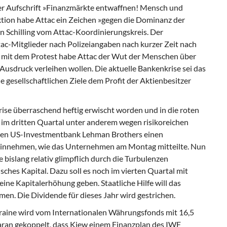
 der Aufschrift »Finanzmärkte entwaffnen! Mensch und
tion habe Attac ein Zeichen »gegen die Dominanz der
n Schilling vom Attac-Koordinierungskreis. Der
tac-Mitglieder nach Polizeiangaben nach kurzer Zeit nach
s, mit dem Protest habe Attac der Wut der Menschen über
Ausdruck verleihen wollen. Die aktuelle Bankenkrise sei das
 gesellschaftlichen Ziele dem Profit der Aktienbesitzer
rise überraschend heftig erwischt worden und in die roten
 im dritten Quartal unter anderem wegen risikoreichen
en US-Investmentbank Lehman Brothers einen
 hinnehmen, wie das Unternehmen am Montag mitteilte. Nun
 bislang relativ glimpflich durch die Turbulenzen
sches Kapital. Dazu soll es noch im vierten Quartal mit
ine Kapitalerhöhung geben. Staatliche Hilfe will das
en. Die Dividende für dieses Jahr wird gestrichen.
kraine wird vom Internationalen Währungsfonds mit 16,5
 daran gekoppelt, dass Kiew einem Finanzplan des IWF