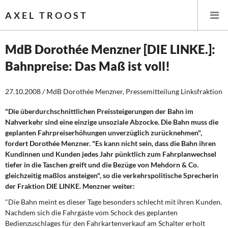
AXEL TROOST
MdB Dorothée Menzner [DIE LINKE.]:
Bahnpreise: Das Maß ist voll!
Startseite
27.10.2008 / MdB Dorothée Menzner, Pressemitteilung Linksfraktion
Themen
"Die überdurchschnittlichen Preissteigerungen der Bahn im
Leitlinien linker Wirtschafts- und Finanzpolitik
Nahverkehr sind eine einzige unsoziale Abzocke. Die Bahn muss die
geplanten Fahrpreiserhöhungen unverzüglich zurücknehmen",
Wirtschaftspolitik
fordert Dorothée Menzner. "Es kann nicht sein, dass die Bahn ihren
Kundinnen und Kunden jedes Jahr pünktlich zum Fahrplanwechsel
Steuer- und Finanzpolitik
tiefer in die Taschen greift und die Bezüge von Mehdorn & Co.
gleichzeitig maßlos ansteigen", so die verkehrspolitische Sprecherin
der Fraktion DIE LINKE. Menzner weiter:
Öffentliche Infrastruktur und Daseinsvorsorge
"Die Bahn meint es dieser Tage besonders schlecht mit ihren Kunden.
Eurokrise und Griechenland
Nachdem sich die Fahrgäste vom Schock des geplanten
Bedienzuschlages für den Fahrkartenverkauf am Schalter erholt