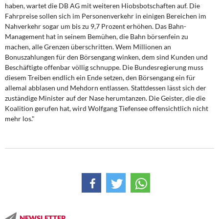
DIE LINKE
haben, wartet die DB AG mit weiteren Hiobsbotschaften auf. Die
Fahrpreise sollen sich im Personenverkehr in einigen Bereichen im
Nahverkehr sogar um bis zu 9,7 Prozent erhöhen. Das Bahn-
Weitere Themen
Management hat in seinem Bemühen, die Bahn börsenfein zu
machen, alle Grenzen überschritten. Wem Millionen an
Memo-Gruppe
Bonuszahlungen für den Börsengang winken, dem sind Kunden und
Beschäftigte offenbar völlig schnuppe. Die Bundesregierung muss
Institut Solidarische Moderne
diesem Treiben endlich ein Ende setzen, den Börsengang ein für
allemal abblasen und Mehdorn entlassen. Stattdessen lässt sich der
zuständige Minister auf der Nase herumtanzen. Die Geister, die die
Rosa-Luxemburg-Stiftung
Koalition gerufen hat, wird Wolfgang Tiefensee offensichtlich nicht
mehr los."
Über mich
Kontakt
NEWSLETTER