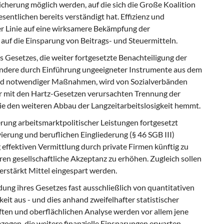
cherung möglich werden, auf die sich die Große Koalition
sentlichen bereits verständigt hat. Effizienz und
ter Linie auf eine wirksamere Be­kämpfung der
auf die Einsparung von Beitrags- und Steuermitteln.
Gesetzes, die weiter fortgesetzte Benachteili­gung der
sondere durch Einführung ungeeigneter Instrumente aus dem
gend notwendiger Maßnahmen, wird von Sozialverbänden
 der mit den Hartz-Gesetzen verursachten Trennung der
die den weiteren Abbau der Langzeitarbeitslosigkeit hemmt.
erung arbeitsmarktpolitischer Leistungen fortge­setzt
rung und beruflichen Eingliederung (§ 46 SGB III)
 effektiven Vermittlung durch private Firmen künf­tig zu
en gesellschaftliche Akzeptanz zu erhöhen. Zugleich sollen
rstärkt Mittel eingespart werden.
dung ihres Gesetzes fast ausschließlich von quantitativen
it aus - und dies anhand zwei­felhafter statistischer
en und oberflächlichen Ana­lyse werden vor allem jene
ogen, die weitere finan­zielle Einsparungen erwarten