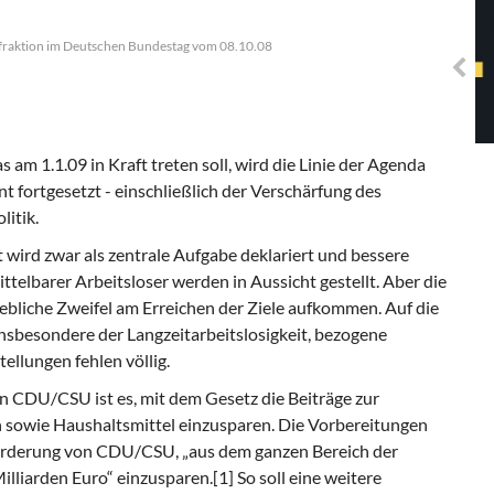
Solidarisches EUropa -
Mosaiklinke Perspektiven
nksfraktion im Deutschen Bundestag vom 08.10.08
 am 1.1.09 in Kraft treten soll, wird die Linie der Agenda
fortgesetzt - einschließlich der Verschärfung des
itik.
 wird zwar als zentrale Aufgabe deklariert und bessere
telbarer Arbeitsloser werden in Aussicht gestellt. Aber die
liche Zweifel am Erreichen der Ziele auf­kommen. Auf die
insbesondere der Langzeitar­beitslosigkeit, bezogene
tellungen fehlen völlig.
 CDU/CSU ist es, mit dem Gesetz die Beiträge zur
n sowie Haushaltsmittel einzusparen. Die Vorbereitungen
Forderung von CDU/CSU, „aus dem ganzen Bereich der
lliarden Euro“ einzusparen.[1] So soll eine weitere