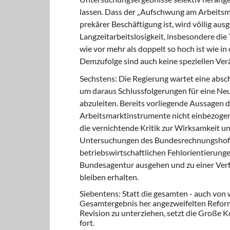
lassen. Dass der „Aufschwung am Arbeitsm
prekärer Beschäftigung ist, wird völlig au
Langzeitarbeitslosigkeit, insbesondere die
wie vor mehr als doppelt so hoch ist wie i
Demzufolge sind auch keine speziellen Ve
Sechstens: Die Regierung wartet eine absc
um daraus Schlussfolgerungen für eine Neu
abzuleiten. Bereits vorliegende Aussagen d
Arbeitsmarktinstrumente nicht einbezogen,
die vernichtende Kritik zur Wirksamkeit u
Untersuchungen des Bundesrechnungshofes 
betriebswirtschaftlichen Fehlorientierunge
Bundesagentur ausgehen und zu einer Verfes
bleiben erhalten.
Siebentens: Statt die gesamten - auch von
Gesamtergebnis her angezweifelten Reform
Revision zu unterziehen, setzt die Große K
fort.