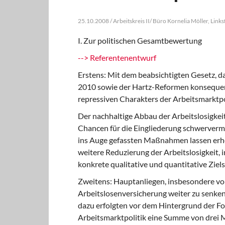
25.10.2008 / Arbeitskreis II/ Büro Kornelia Möller, Li
I. Zur politischen Gesamtbewertung
--> Referentenentwurf
Erstens: Mit dem beabsichtigten Gesetz, das
2010 sowie der Hartz-Reformen konsequent 
repressiven Charakters der Arbeitsmarktpol
Der nachhaltige Abbau der Arbeitslosigkeit
Chancen für die Eingliederung schwervermit
ins Auge gefassten Maßnahmen lassen erheb
weitere Reduzierung der Arbeitslosigkeit, 
konkrete qualitative und quantitative Ziels
Zweitens: Hauptanliegen, insbesondere von
Arbeitslosenversicherung weiter zu senke
dazu erfolgten vor dem Hintergrund der 
Arbeitsmarktpolitik eine Summe von drei Mi