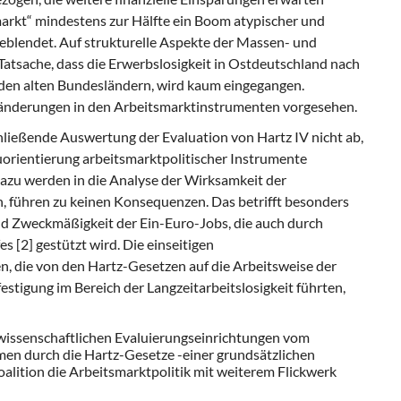
arkt“ mindestens zur Hälfte ein Boom atypischer und
sgeblendet. Auf strukturelle Aspekte der Massen- und
 Tatsache, dass die Erwerbslosigkeit in Ostdeutschland nach
n den alten Bundesländern, wird kaum eingegangen.
rände­rungen in den Arbeitsmarktinstrumenten vorgesehen.
hließende Auswertung der Evaluation von Hartz IV nicht ab,
orientierung arbeitsmarktpo­litischer Instrumente
azu werden in die Analy­se der Wirksamkeit der
 führen zu keinen Kon­sequenzen. Das betrifft besonders
nd Zweckmäßigkeit der Ein-Euro-Jobs, die auch durch
[2] gestützt wird. Die einseitigen
n, die von den Hartz-Gesetzen auf die Arbeitsweise der
tigung im Bereich der Lang­zeitarbeitslosigkeit führten,
 wissenschaftlichen Evaluierungseinrichtungen vom
en durch die Hartz-Gesetze -einer grundsätzlichen
oalition die Arbeitsmarktpolitik mit weiterem Flickwerk