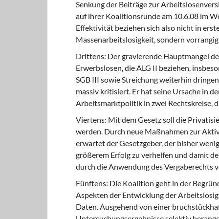
Senkung der Beiträge zur Arbeitslosenversi
auf ihrer Koalitionsrunde am 10.6.08 im We
Effektivität beziehen sich also nicht in ers
Massenarbeitslosigkeit, sondern vorrangig 
Drittens: Der gravierende Hauptmangel des 
Erwerbslosen, die ALG II beziehen, insbe
SGB III sowie Streichung weiterhin drin
massiv kritisiert. Er hat seine Ursache in
Arbeitsmarktpolitik in zwei Rechtskreise, 
Viertens: Mit dem Gesetz soll die Privatisi
werden. Durch neue Maßnahmen zur Aktivie
erwartet der Gesetzgeber, der bisher wenig
größerem Erfolg zu verhelfen und damit der
durch die Anwendung des Vergaberechts ve
Fünftens: Die Koalition geht in der Begrün
Aspekten der Entwicklung der Arbeitslosigke
Daten. Ausgehend von einer bruchstückhaft
Untersuchungsergebnisse selektiv herangez