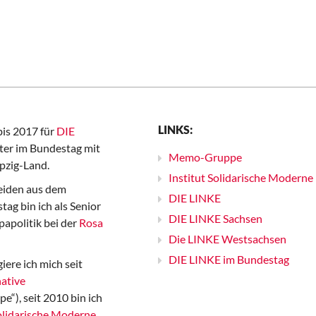
LINKS:
bis 2017 für
DIE
er im Bundestag mit
Memo-Gruppe
pzig-Land.
Institut Solidarische Moderne
iden aus dem
DIE LINKE
ag bin ich als Senior
DIE LINKE Sachsen
papolitik bei der
Rosa
Die LINKE Westsachsen
DIE LINKE im Bundestag
iere ich mich seit
ative
“), seit 2010 bin ich
Solidarische Moderne