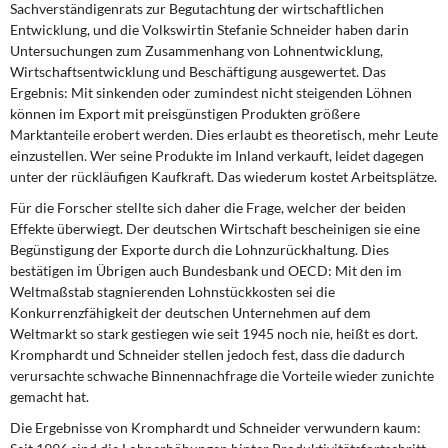
Sachverständigenrats zur Begutachtung der wirtschaftlichen
DIE LINKE
Entwicklung, und die Volkswirtin Stefanie Schneider haben darin
Untersuchungen zum Zusammenhang von Lohnentwicklung,
Weitere Themen
Wirtschaftsentwicklung und Beschäftigung ausgewertet. Das
Ergebnis: Mit sinkenden oder zumindest nicht steigenden Löhnen
Memo-Gruppe
können im Export mit preisgünstigen Produkten größere
Marktanteile erobert werden. Dies erlaubt es theoretisch, mehr Leute
Institut Solidarische Moderne
einzustellen. Wer seine Produkte im Inland verkauft, leidet dagegen
unter der rückläufigen Kaufkraft. Das wiederum kostet Arbeitsplätze.
Rosa-Luxemburg-Stiftung
Für die Forscher stellte sich daher die Frage, welcher der beiden
Effekte überwiegt. Der deutschen Wirtschaft bescheinigen sie eine
Begünstigung der Exporte durch die Lohnzurückhaltung. Dies
Über mich
bestätigen im Übrigen auch Bundesbank und OECD: Mit den im
Weltmaßstab stagnierenden Lohnstückkosten sei die
Kontakt
Konkurrenzfähigkeit der deutschen Unternehmen auf dem
Weltmarkt so stark gestiegen wie seit 1945 noch nie, heißt es dort.
Kromphardt und Schneider stellen jedoch fest, dass die dadurch
verursachte schwache Binnennachfrage die Vorteile wieder zunichte
gemacht hat.
Die Ergebnisse von Kromphardt und Schneider verwundern kaum: