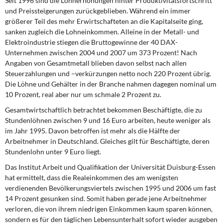
Seit 1996 sind die Lohnerhöhungen hinter Produktivitätsfortschritt
und Preissteigerungen zurückgeblieben. Während ein immer
größerer Teil des mehr Erwirtschafteten an die Kapitalseite ging,
sanken zugleich die Lohneinkommen. Alleine in der Metall- und
Elektroindustrie stiegen die Bruttogewinne der 40 DAX-
Unternehmen zwischen 2004 und 2007 um 373 Prozent! Nach
Angaben von Gesamtmetall blieben davon selbst nach allen
Steuerzahlungen und –verkürzungen netto noch 220 Prozent übrig.
Die Löhne und Gehälter in der Branche nahmen dagegen nominal um
10 Prozent, real aber nur um schmale 2 Prozent zu.
Gesamtwirtschaftlich betrachtet bekommen Beschäftigte, die zu
Stundenlöhnen zwischen 9 und 16 Euro arbeiten, heute weniger als
im Jahr 1995. Davon betroffen ist mehr als die Hälfte der
Arbeitnehmer in Deutschland. Gleiches gilt für Beschäftigte, deren
Stundenlohn unter 9 Euro liegt.
Das Institut Arbeit und Qualifikation der Universität Duisburg-Essen
hat ermittelt, dass die Realeinkommen des am wenigsten
verdienenden Bevölkerungsviertels zwischen 1995 und 2006 um fast
14 Prozent gesunken sind. Somit haben gerade jene Arbeitnehmer
verloren, die von ihrem niedrigen Einkommen kaum sparen können,
sondern es für den täglichen Lebensunterhalt sofort wieder ausgeben