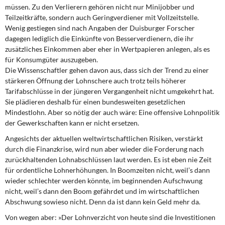
müssen. Zu den Verlierern gehören nicht nur Minijobber und
Teilzeitkräfte, sondern auch Geringverdiener mit Vollzeitstelle.
Wenig gestiegen sind nach Angaben der Duisburger Forscher
dagegen lediglich die Einkünfte von Besserverdienern, die ihr
zusätzliches Einkommen aber eher in Wertpapieren anlegen, als es
für Konsumgüter auszugeben.
Die Wissenschaftler gehen davon aus, dass sich der Trend zu einer
stärkeren Öffnung der Lohnschere auch trotz teils höherer
Tarifabschlüsse in der jüngeren Vergangenheit nicht umgekehrt hat.
Sie plädieren deshalb für einen bundesweiten gesetzlichen
Mindestlohn. Aber so nötig der auch wäre: Eine offensive Lohnpolitik
der Gewerkschaften kann er nicht ersetzen.
Angesichts der aktuellen weltwirtschaftlichen Risiken, verstärkt
durch die Finanzkrise, wird nun aber wieder die Forderung nach
zurückhaltenden Lohnabschlüssen laut werden. Es ist eben nie Zeit
für ordentliche Lohnerhöhungen. In Boomzeiten nicht, weil’s dann
wieder schlechter werden könnte, im beginnenden Aufschwung
nicht, weil’s dann den Boom gefährdet und im wirtschaftlichen
Abschwung sowieso nicht. Denn da ist dann kein Geld mehr da.
Von wegen aber: »Der Lohnverzicht von heute sind die Investitionen