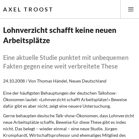
AXEL TROOST
Lohnverzicht schafft keine neuen
Arbeitsplätze
Startseite
Themen
Eine aktuelle Studie punktet mit unbequemen
Fakten gegen eine weit verbreitete These
Leitlinien linker Wirtschafts- und Finanzpolitik
24.10.2008 / Von Thomas Händel, Neues Deutschland
Wirtschaftspolitik
Eine der häufigsten Behauptungen der deutschen Talkshow-
Ökonomen lautet: »Lohnverzicht schafft Arbeitsplätze!« Beweise
Steuer- und Finanzpolitik
dafür gibt es aber nicht, zeigt eine neuere Untersuchung.
Öffentliche Infrastruktur und Daseinsvorsorge
Gerne behaupten deutsche Talk-show-Ökonomen, dass Lohnverzicht
neue Arbeitsplätze schaffe. Beweise für diese These gibt es indes
Eurokrise und Griechenland
nicht. Das belegt – wieder einmal – eine neue Studie. Jürgen
Kromphardt, Wirtschaftsprofessor und ehemaliges Mitglied des