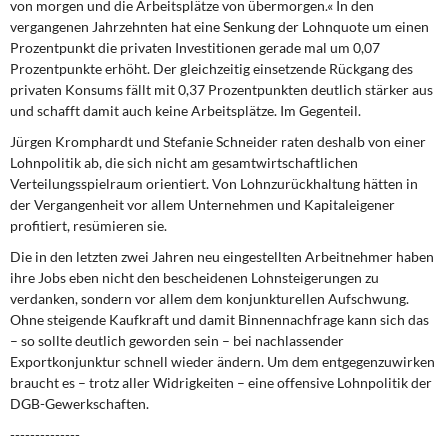
von morgen und die Arbeitsplätze von übermorgen.« In den
vergangenen Jahrzehnten hat eine Senkung der Lohnquote um einen
Prozentpunkt die privaten Investitionen gerade mal um 0,07
Prozentpunkte erhöht. Der gleichzeitig einsetzende Rückgang des
privaten Konsums fällt mit 0,37 Prozentpunkten deutlich stärker aus
und schafft damit auch keine Arbeitsplätze. Im Gegenteil.
Jürgen Kromphardt und Stefanie Schneider raten deshalb von einer
Lohnpolitik ab, die sich nicht am gesamtwirtschaftlichen
Verteilungsspielraum orientiert. Von Lohnzurückhaltung hätten in
der Vergangenheit vor allem Unternehmen und Kapitaleigener
profitiert, resümieren sie.
Die in den letzten zwei Jahren neu eingestellten Arbeitnehmer haben
ihre Jobs eben nicht den bescheidenen Lohnsteigerungen zu
verdanken, sondern vor allem dem konjunkturellen Aufschwung.
Ohne steigende Kaufkraft und damit Binnennachfrage kann sich das
– so sollte deutlich geworden sein – bei nachlassender
Exportkonjunktur schnell wieder ändern. Um dem entgegenzuwirken
braucht es – trotz aller Widrigkeiten – eine offensive Lohnpolitik der
DGB-Gewerkschaften.
--------------