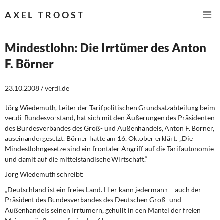
AXEL TROOST
Mindestlohn: Die Irrtümer des Anton
F. Börner
Startseite
23.10.2008 / verdi.de
Themen
Jörg Wiedemuth, Leiter der Tarifpolitischen Grundsatzabteilung beim
Leitlinien linker Wirtschafts- und Finanzpolitik
ver.di-Bundesvorstand, hat sich mit den Äußerungen des Präsidenten
des Bundesverbandes des Groß- und Außenhandels, Anton F. Börner,
Wirtschaftspolitik
auseinandergesetzt. Börner hatte am 16. Oktober erklärt: „Die
Mindestlohngesetze sind ein frontaler Angriff auf die Tarifautonomie
Steuer- und Finanzpolitik
und damit auf die mittelständische Wirtschaft.“
Jörg Wiedemuth schreibt:
Öffentliche Infrastruktur und Daseinsvorsorge
„Deutschland ist ein freies Land. Hier kann jedermann – auch der
Präsident des Bundesverbandes des Deutschen Groß- und
Eurokrise und Griechenland
Außenhandels seinen Irrtümern, gehüllt in den Mantel der freien