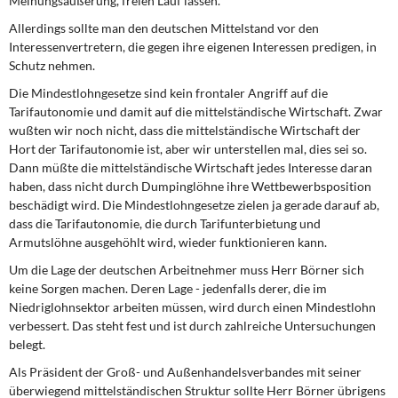
Meinungsäußerung, freien Lauf lassen.
DIE LINKE
Allerdings sollte man den deutschen Mittelstand vor den
Interessenvertretern, die gegen ihre eigenen Interessen predigen, in
Weitere Themen
Schutz nehmen.
Memo-Gruppe
Die Mindestlohngesetze sind kein frontaler Angriff auf die
Tarifautonomie und damit auf die mittelständische Wirtschaft. Zwar
wußten wir noch nicht, dass die mittelständische Wirtschaft der
Institut Solidarische Moderne
Hort der Tarifautonomie ist, aber wir unterstellen mal, dies sei so.
Dann müßte die mittelständische Wirtschaft jedes Interesse daran
Rosa-Luxemburg-Stiftung
haben, dass nicht durch Dumpinglöhne ihre Wettbewerbsposition
beschädigt wird. Die Mindestlohngesetze zielen ja gerade darauf ab,
Über mich
dass die Tarifautonomie, die durch Tarifunterbietung und
Armutslöhne ausgehöhlt wird, wieder funktionieren kann.
Kontakt
Um die Lage der deutschen Arbeitnehmer muss Herr Börner sich
keine Sorgen machen. Deren Lage - jedenfalls derer, die im
Niedriglohnsektor arbeiten müssen, wird durch einen Mindestlohn
verbessert. Das steht fest und ist durch zahlreiche Untersuchungen
belegt.
Als Präsident der Groß- und Außenhandelsverbandes mit seiner
überwiegend mittelständischen Struktur sollte Herr Börner übrigens