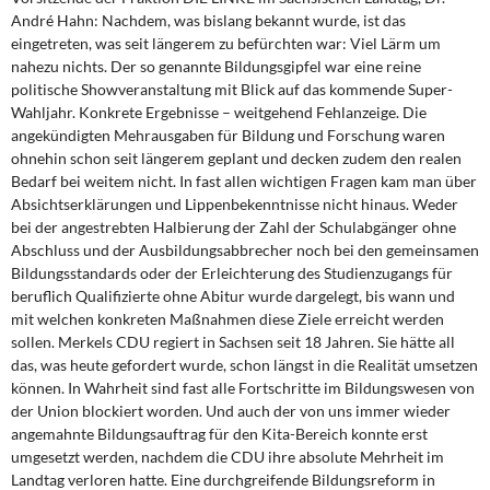
André Hahn: Nachdem, was bislang bekannt wurde, ist das
Kontakt
eingetreten, was seit längerem zu befürchten war: Viel Lärm um
nahezu nichts. Der so genannte Bildungsgipfel war eine reine
politische Showveranstaltung mit Blick auf das kommende Super-
Wahljahr. Konkrete Ergebnisse – weitgehend Fehlanzeige. Die
angekündigten Mehrausgaben für Bildung und Forschung waren
ohnehin schon seit längerem geplant und decken zudem den realen
Bedarf bei weitem nicht. In fast allen wichtigen Fragen kam man über
Absichtserklärungen und Lippenbekenntnisse nicht hinaus. Weder
bei der angestrebten Halbierung der Zahl der Schulabgänger ohne
Abschluss und der Ausbildungsabbrecher noch bei den gemeinsamen
Bildungsstandards oder der Erleichterung des Studienzugangs für
beruflich Qualifizierte ohne Abitur wurde dargelegt, bis wann und
mit welchen konkreten Maßnahmen diese Ziele erreicht werden
sollen. Merkels CDU regiert in Sachsen seit 18 Jahren. Sie hätte all
das, was heute gefordert wurde, schon längst in die Realität umsetzen
können. In Wahrheit sind fast alle Fortschritte im Bildungswesen von
der Union blockiert worden. Und auch der von uns immer wieder
angemahnte Bildungsauftrag für den Kita-Bereich konnte erst
umgesetzt werden, nachdem die CDU ihre absolute Mehrheit im
Landtag verloren hatte. Eine durchgreifende Bildungsreform in