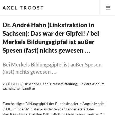
AXEL TROOST
Dr. André Hahn (Linksfraktion in
Sachsen): Das war der Gipfel! / bei
Startseite
Merkels Bildungsgipfel ist außer
Themen
Spesen (fast) nichts gewesen …
Memo-Gruppe
Bei Merkels Bildungsgipfel ist außer Spesen
(fast) nichts gewesen …
Institut Solidarische Moderne
23.10.2008 / Dr. André Hahn, Pressemitteilung, Linksfraktion im
Rosa-Luxemburg-Stiftung
sächsischen Landtag
Über mich
Zum heutigen Bildungsgipfel der Bundeskanzlerin Angela Merkel
(CDU) mit den Ministerpräsidenten der Länder erklärt der
Über mich
Vorsitzende der Fraktion DIE LINKE im Sächsischen Landtag, Dr.