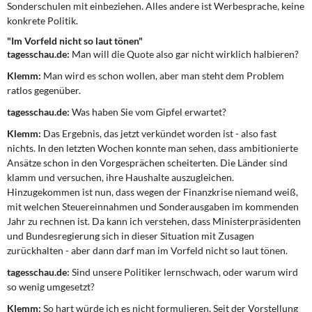
Sonderschulen mit einbeziehen. Alles andere ist Werbesprache, keine
konkrete Politik.
"Im Vorfeld nicht so laut tönen"
tagesschau.de:
Man will die Quote also gar nicht wirklich halbieren?
Klemm:
Man wird es schon wollen, aber man steht dem Problem
ratlos gegenüber.
tagesschau.de:
Was haben Sie vom Gipfel erwartet?
Klemm:
Das Ergebnis, das jetzt verkündet worden ist - also fast
nichts. In den letzten Wochen konnte man sehen, dass ambitionierte
Ansätze schon in den Vorgesprächen scheiterten. Die Länder sind
klamm und versuchen, ihre Haushalte auszugleichen.
Hinzugekommen ist nun, dass wegen der Finanzkrise niemand weiß,
mit welchen Steuereinnahmen und Sonderausgaben im kommenden
Jahr zu rechnen ist. Da kann ich verstehen, dass Ministerpräsidenten
und Bundesregierung sich in dieser Situation mit Zusagen
zurückhalten - aber dann darf man im Vorfeld nicht so laut tönen.
tagesschau.de:
Sind unsere Politiker lernschwach, oder warum wird
so wenig umgesetzt?
Klemm:
So hart würde ich es nicht formulieren. Seit der Vorstellung