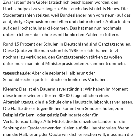
Zwar ist auf dem Gipfel tatsächlich beschlossen worden, den
Hochschulpakt zu verlängern. Aber auch das ist nichts Neues. Die
Studentenzahlen steigen, weil Bundesländer nun vom neun- auf das
achtjährige Gymnasium umstellen und dadurch mehr Abiturienten
auf den Hochschulmarkt kommen. Das hat man nun nochmals
unterstrichen - aber ohne es mit konkreten Zahlen zu füttern.
Rund 15 Prozent der Schulen in Deutschland sind Ganztagsschulen.
Diese Quote wollte man schon bis 1985 erreicht haben. Jetzt
nochmal zu verkünden, den Ganztagsbereich stärken zu wollen -
dafür muss man nicht Ministerpräsidenten zusammentrommeln.
tagesschau.de:
Aber die geplante Halbierung der
Schulabbrecherquote ist doch ein konkretes Vorhaben.
Klemm:
Das ist ein Dauermissverständnis: Wir haben im Moment
diese immer wieder zitierten 80.000 Jugendlichen eines
Altersjahrgangs, die die Schule ohne Hauptschulabschluss verlassen.
Die Hälfte dieser Jugendlichen kommt von Sonderschulen, zum
Beispiel für Lern- oder geistig Behinderte oder für
Verhaltensauffällige. Alle Mittel, die die einzelnen Länder für die
Senkung der Quote verwenden, zielen auf die Hauptschulen. Wenn
man die Halbierung der Quote wirklich erreichen will, muss man die