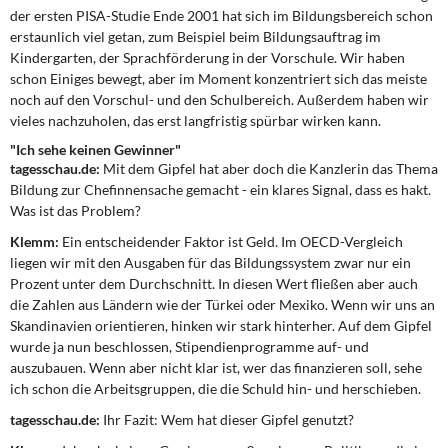
der ersten PISA-Studie Ende 2001 hat sich im Bildungsbereich schon
erstaunlich viel getan, zum Beispiel beim Bildungsauftrag im
Kindergarten, der Sprachförderung in der Vorschule. Wir haben
schon Einiges bewegt, aber im Moment konzentriert sich das meiste
noch auf den Vorschul- und den Schulbereich. Außerdem haben wir
vieles nachzuholen, das erst langfristig spürbar wirken kann.
"Ich sehe keinen Gewinner"
tagesschau.de:
Mit dem Gipfel hat aber doch die Kanzlerin das Thema
Bildung zur Chefinnensache gemacht - ein klares Signal, dass es hakt.
Was ist das Problem?
Klemm:
Ein entscheidender Faktor ist Geld. Im OECD-Vergleich
liegen wir mit den Ausgaben für das Bildungssystem zwar nur ein
Prozent unter dem Durchschnitt. In diesen Wert fließen aber auch
die Zahlen aus Ländern wie der Türkei oder Mexiko. Wenn wir uns an
Skandinavien orientieren, hinken wir stark hinterher. Auf dem Gipfel
wurde ja nun beschlossen, Stipendienprogramme auf- und
auszubauen. Wenn aber nicht klar ist, wer das finanzieren soll, sehe
ich schon die Arbeitsgruppen, die die Schuld hin- und herschieben.
tagesschau.de:
Ihr Fazit: Wem hat dieser Gipfel genutzt?