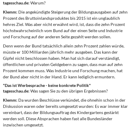
tagesschau.de:
Warum?
DIE LINKE
Klemm:
Die angekündigte Steigerung der Bildungsausgaben auf zehn
Weitere Themen
Prozent des Bruttoinlandsproduktes bis 2015 ist ein unglaublich
hehres Ziel. Was aber nicht erwähnt wird, ist, dass die zehn Prozent
Memo-Gruppe
höchstwahrscheinlich vom Bund auf der einen Seite und Industrie
und Forschung auf der anderen Seite gezahlt werden sollen.
Institut Solidarische Moderne
Denn wenn der Bund tatsächlich allein zehn Prozent zahlen würde,
müsste er 100 Milliarden jährlich mehr ausgeben. Das kann der
Gipfel nicht beschlossen haben. Man hat sich darauf verständigt,
Rosa-Luxemburg-Stiftung
öffentlichen und privaten Geldgebern zu sagen, dass man auf zehn
Prozent kommen muss. Was Industrie und Forschung machen, hat
Über mich
der Bund aber nicht in der Hand. Er kann lediglich ermuntern.
"Das ist Werbesprache - keine konkrete Politik"
Kontakt
tagesschau.de:
Was sagen Sie zu den übrigen Ergebnissen?
Klemm:
Da wurden Beschlüsse verkündet, die ohnehin schon in der
Diskussion waren oder bereits umgesetzt wurden: Es war immer klar
vereinbart, dass der Bildungsauftrag des Kindergartens gestärkt
werden soll. Diese Absprachen haben fast alle Bundesländer
inzwischen umgesetzt.