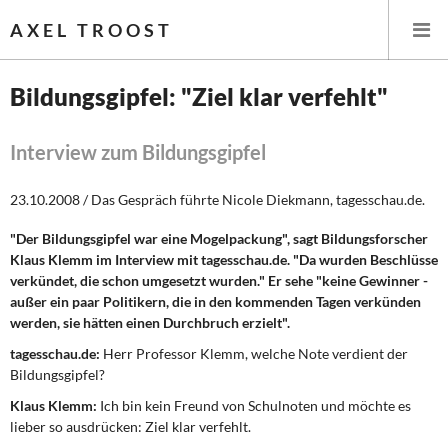
AXEL TROOST
Bildungsgipfel: "Ziel klar verfehlt"
Startseite
Interview zum Bildungsgipfel
Themen
23.10.2008 / Das Gespräch führte Nicole Diekmann, tagesschau.de.
Leitlinien linker Wirtschafts- und Finanzpolitik
"Der Bildungsgipfel war eine Mogelpackung", sagt Bildungsforscher
Klaus Klemm im Interview mit tagesschau.de. "Da wurden Beschlüsse
Wirtschaftspolitik
verkündet, die schon umgesetzt wurden." Er sehe "keine Gewinner -
außer ein paar Politikern, die in den kommenden Tagen verkünden
Steuer- und Finanzpolitik
werden, sie hätten einen Durchbruch erzielt".
tagesschau.de:
Herr Professor Klemm, welche Note verdient der
Öffentliche Infrastruktur und Daseinsvorsorge
Bildungsgipfel?
Klaus Klemm:
Ich bin kein Freund von Schulnoten und möchte es
Eurokrise und Griechenland
lieber so ausdrücken: Ziel klar verfehlt.