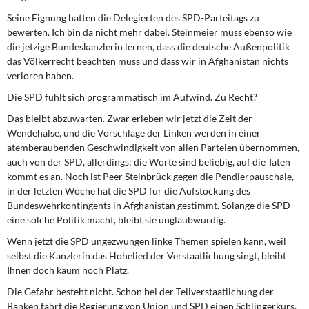
DIE LINKE
Seine Eignung hatten die Delegierten des SPD-Parteitags zu
bewerten. Ich bin da nicht mehr dabei. Steinmeier muss ebenso wie
Weitere Themen
die jetzige Bundeskanzlerin lernen, dass die deutsche Außenpolitik
das Völkerrecht beachten muss und dass wir in Afghanistan nichts
Memo-Gruppe
verloren haben.
Die SPD fühlt sich programmatisch im Aufwind. Zu Recht?
Institut Solidarische Moderne
Das bleibt abzuwarten. Zwar erleben wir jetzt die Zeit der
Wendehälse, und die Vorschläge der Linken werden in einer
Rosa-Luxemburg-Stiftung
atemberaubenden Geschwindigkeit von allen Parteien übernommen,
auch von der SPD, allerdings: die Worte sind beliebig, auf die Taten
Über mich
kommt es an. Noch ist Peer Steinbrück gegen die Pendlerpauschale,
in der letzten Woche hat die SPD für die Aufstockung des
Bundeswehrkontingents in Afghanistan gestimmt. Solange die SPD
Kontakt
eine solche Politik macht, bleibt sie unglaubwürdig.
Wenn jetzt die SPD ungezwungen linke Themen spielen kann, weil
selbst die Kanzlerin das Hohelied der Verstaatlichung singt, bleibt
Ihnen doch kaum noch Platz.
Die Gefahr besteht nicht. Schon bei der Teilverstaatlichung der
Banken fährt die Regierung von Union und SPD einen Schlingerkurs.