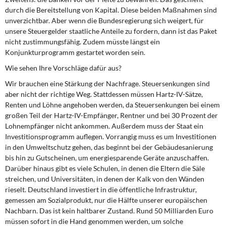
durch die Bereitstellung von Kapital. Diese beiden Maßnahmen sind
unverzichtbar. Aber wenn die Bundesregierung sich weigert, für
unsere Steuergelder staatliche Anteile zu fordern, dann ist das Paket
nicht zustimmungsfähig. Zudem müsste längst ein
Konjunkturprogramm gestartet worden sein.
Wie sehen Ihre Vorschläge dafür aus?
Wir brauchen eine Stärkung der Nachfrage. Steuersenkungen sind
aber nicht der richtige Weg. Stattdessen müssen Hartz-IV-Sätze,
Renten und Löhne angehoben werden, da Steuersenkungen bei einem
großen Teil der Hartz-IV-Empfänger, Rentner und bei 30 Prozent der
Lohnempfänger nicht ankommen. Außerdem muss der Staat ein
Investitionsprogramm auflegen. Vorrangig muss es um Investitionen
in den Umweltschutz gehen, das beginnt bei der Gebäudesanierung
bis hin zu Gutscheinen, um energiesparende Geräte anzuschaffen.
Darüber hinaus gibt es viele Schulen, in denen die Eltern die Säle
streichen, und Universitäten, in denen der Kalk von den Wänden
rieselt. Deutschland investiert in die öffentliche Infrastruktur,
gemessen am Sozialprodukt, nur die Hälfte unserer europäischen
Nachbarn. Das ist kein haltbarer Zustand. Rund 50 Milliarden Euro
müssen sofort in die Hand genommen werden, um solche