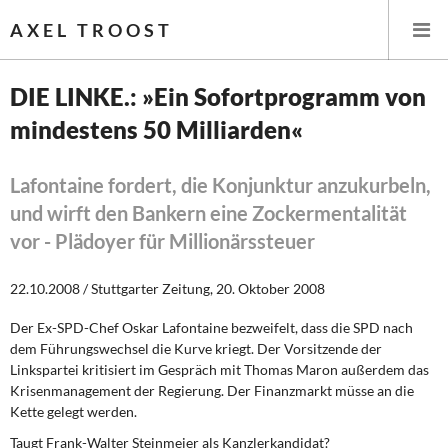
AXEL TROOST
DIE LINKE.: »Ein Sofortprogramm von
mindestens 50 Milliarden«
Startseite
Themen
Lafontaine fordert, die Konjunktur anzukurbeln,
und wirft den Bankern eine Zockermentalität
Leitlinien linker Wirtschafts- und Finanzpolitik
vor - Plädoyer für Millionärssteuer
Wirtschaftspolitik
22.10.2008 / Stuttgarter Zeitung, 20. Oktober 2008
Steuer- und Finanzpolitik
Der Ex-SPD-Chef Oskar Lafontaine bezweifelt, dass die SPD nach
dem Führungswechsel die Kurve kriegt. Der Vorsitzende der
Öffentliche Infrastruktur und Daseinsvorsorge
Linkspartei kritisiert im Gespräch mit Thomas Maron außerdem das
Krisenmanagement der Regierung. Der Finanzmarkt müsse an die
Kette gelegt werden.
Eurokrise und Griechenland
Taugt Frank-Walter Steinmeier als Kanzlerkandidat?