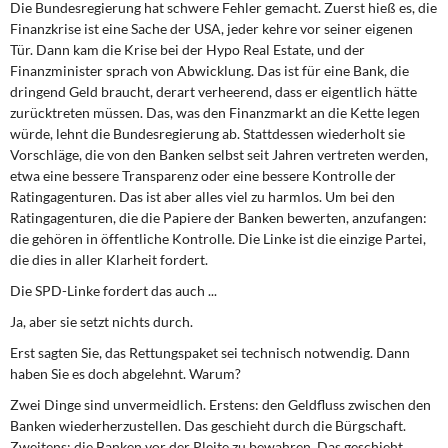
Die Bundesregierung hat schwere Fehler gemacht. Zuerst hieß es, die
Finanzkrise ist eine Sache der USA, jeder kehre vor seiner eigenen
Tür. Dann kam die Krise bei der Hypo Real Estate, und der
Finanzminister sprach von Abwicklung. Das ist für eine Bank, die
dringend Geld braucht, derart verheerend, dass er eigentlich hätte
zurücktreten müssen. Das, was den Finanzmarkt an die Kette legen
würde, lehnt die Bundesregierung ab. Stattdessen wiederholt sie
Vorschläge, die von den Banken selbst seit Jahren vertreten werden,
etwa eine bessere Transparenz oder eine bessere Kontrolle der
Ratingagenturen. Das ist aber alles viel zu harmlos. Um bei den
Ratingagenturen, die die Papiere der Banken bewerten, anzufangen:
die gehören in öffentliche Kontrolle. Die Linke ist die einzige Partei,
die dies in aller Klarheit fordert.
Die SPD-Linke fordert das auch ...
Ja, aber sie setzt nichts durch.
Erst sagten Sie, das Rettungspaket sei technisch notwendig. Dann
haben Sie es doch abgelehnt. Warum?
Zwei Dinge sind unvermeidlich. Erstens: den Geldfluss zwischen den
Banken wiederherzustellen. Das geschieht durch die Bürgschaft.
Zweitens: die Banken vor der Pleite zu bewahren. Das geschieht