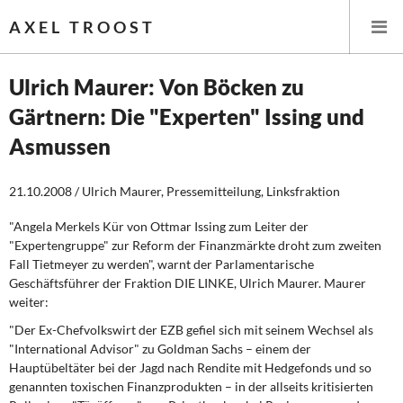
AXEL TROOST
Ulrich Maurer: Von Böcken zu
Gärtnern: Die "Experten" Issing und
Startseite
Asmussen
Themen
21.10.2008 / Ulrich Maurer, Pressemitteilung, Linksfraktion
Leitlinien linker Wirtschafts- und Finanzpolitik
"Angela Merkels Kür von Ottmar Issing zum Leiter der
"Expertengruppe" zur Reform der Finanzmärkte droht zum zweiten
Wirtschaftspolitik
Fall Tietmeyer zu werden", warnt der Parlamentarische
Geschäftsführer der Fraktion DIE LINKE, Ulrich Maurer. Maurer
Steuer- und Finanzpolitik
weiter:
"Der Ex-Chefvolkswirt der EZB gefiel sich mit seinem Wechsel als
Öffentliche Infrastruktur und Daseinsvorsorge
"International Advisor" zu Goldman Sachs – einem der
Hauptübeltäter bei der Jagd nach Rendite mit Hedgefonds und so
Eurokrise und Griechenland
genannten toxischen Finanzprodukten – in der allseits kritisierten