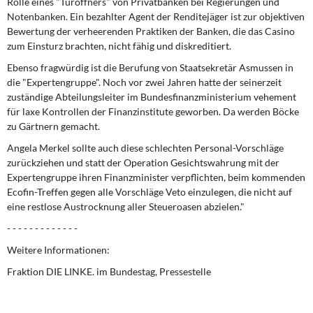
Rolle eines "Türöffners" von Privatbanken bei Regierungen und
DIE LINKE
Notenbanken. Ein bezahlter Agent der Renditejäger ist zur objektiven
Bewertung der verheerenden Praktiken der Banken, die das Casino
Weitere Themen
zum Einsturz brachten, nicht fähig und diskreditiert.
Ebenso fragwürdig ist die Berufung von Staatsekretär Asmussen in
Memo-Gruppe
die "Expertengruppe". Noch vor zwei Jahren hatte der seinerzeit
zuständige Abteilungsleiter im Bundesfinanzministerium vehement
Institut Solidarische Moderne
für laxe Kontrollen der Finanzinstitute geworben. Da werden Böcke
zu Gärtnern gemacht.
Rosa-Luxemburg-Stiftung
Angela Merkel sollte auch diese schlechten Personal-Vorschläge
zurückziehen und statt der Operation Gesichtswahrung mit der
Über mich
Expertengruppe ihren Finanzminister verpflichten, beim kommenden
Ecofin-Treffen gegen alle Vorschläge Veto einzulegen, die nicht auf
eine restlose Austrocknung aller Steueroasen abzielen."
Kontakt
- - - - - - - - - - - - -
Weitere Informationen:
Fraktion DIE LINKE. im Bundestag, Pressestelle