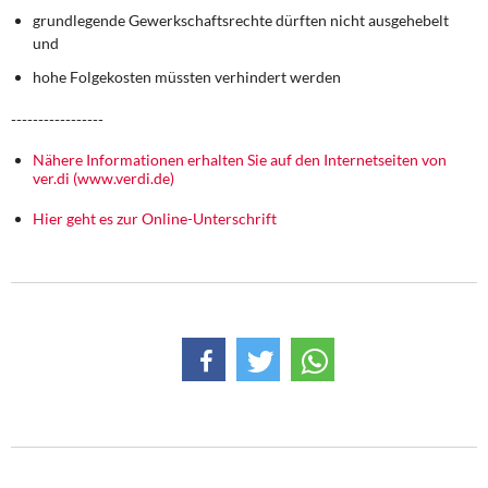
DIE LINKE
grundlegende Gewerkschaftsrechte dürften nicht ausgehebelt
und
Weitere Themen
hohe Folgekosten müssten verhindert werden
Memo-Gruppe
-----------------
Nähere Informationen erhalten Sie auf den Internetseiten von
Institut Solidarische Moderne
ver.di (www.verdi.de)
Hier geht es zur Online-Unterschrift
Rosa-Luxemburg-Stiftung
Über mich
Kontakt