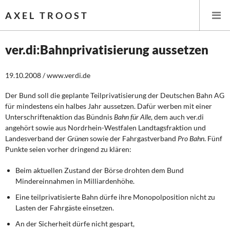
AXEL TROOST
ver.di:Bahnprivatisierung aussetzen
Startseite
19.10.2008 / www.verdi.de
Themen
Der Bund soll die geplante Teilprivatisierung der Deutschen Bahn AG
für mindestens ein halbes Jahr aussetzen. Dafür werben mit einer
Unterschriftenaktion das Bündnis
Bahn für Alle
, dem auch ver.di
Leitlinien linker Wirtschafts- und Finanzpolitik
angehört sowie aus Nordrhein-Westfalen Landtagsfraktion und
Landesverband der
Grünen
sowie der Fahrgastverband
Pro Bahn
. Fünf
Wirtschaftspolitik
Punkte seien vorher dringend zu klären:
Steuer- und Finanzpolitik
Beim aktuellen Zustand der Börse drohten dem Bund
Mindereinnahmen in Milliardenhöhe.
Öffentliche Infrastruktur und Daseinsvorsorge
Eine teilprivatisierte Bahn dürfe ihre Monopolposition nicht zu
Lasten der Fahrgäste einsetzen.
Eurokrise und Griechenland
An der Sicherheit dürfe nicht gespart,