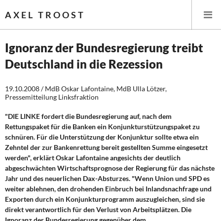
AXEL TROOST
Ignoranz der Bundesregierung treibt
Deutschland in die Rezession
Startseite
19.10.2008 / MdB Oskar Lafontaine, MdB Ulla Lötzer,
Themen
Pressemitteilung Linksfraktion
Leitlinien linker Wirtschafts- und Finanzpolitik
"DIE LINKE fordert die Bundesregierung auf, nach dem
Rettungspaket für die Banken ein Konjunkturstützungspaket zu
Wirtschaftspolitik
schnüren. Für die Unterstützung der Konjunktur sollte etwa ein
Zehntel der zur Bankenrettung bereit gestellten Summe eingesetzt
werden", erklärt Oskar Lafontaine angesichts der deutlich
Steuer- und Finanzpolitik
abgeschwächten Wirtschaftsprognose der Regierung für das nächste
Jahr und des neuerlichen Dax-Absturzes. "Wenn Union und SPD es
Öffentliche Infrastruktur und Daseinsvorsorge
weiter ablehnen, den drohenden Einbruch bei Inlandsnachfrage und
Exporten durch ein Konjunkturprogramm auszugleichen, sind sie
Eurokrise und Griechenland
direkt verantwortlich für den Verlust von Arbeitsplätzen. Die
Ignoranz der Bundesregierung gegenüber dem