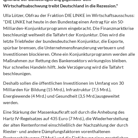
DIE LINKE
Wirtschaftsabschwung treibt Deutschland in die Rezession."
Ulla Lötzer, Obfrau der Fraktion DIE LINKE im Wirtschaftsausschuss:
Weitere Themen
"DIE LINKE hat heute in den Bundestag einen Antrag für ein 50-
Milliarden-Konjunkturprogramm eingebracht. Die Finanzmarktkrise
Memo-Gruppe
beschleunigt weltweit die Talfahrt der Konjunktur. Dies wird die
letzte Triebfeder der bundesdeutschen Konjunktur, die Exporte,
Institut Solidarische Moderne
spürbar bremsen, die Unternehmensfinanzierung verteuern und
Investitionen blockieren. Ohne ein Konjunkturprogramm werden alle
Maßnahmen zur Rettung des Bankensektors wirkungslos bleiben.
Rosa-Luxemburg-Stiftung
Nur schnelles Handeln hilft. Jede Verzögerung wird die Talfahrt
beschleunigen.
Über mich
Deshalb sollen die öffentlichen Investitionen im Umfang von 30
Milliarden für Bildung (15 Mrd.), Infrastruktur (7,5 Mrd.),
Kontakt
Energiewende (4 Mrd.) und Gesundheit (3,5 Mrd.)ausgeweitet
werden.
Eine Stärkung der Massenkaufkraft soll durch die Anhebung des
Hartz IV-Regelsatzes auf 435 Euro (7 Mrd.), die Wiederherstellung
der alten Rentenformel einschließlich der Nachzahlung der durch
Riester- und andere Dämpfungsfaktoren vorenthaltenen
Rentenerhöhungen (7 Mrd.) und die Einführung eines gesetzlichen