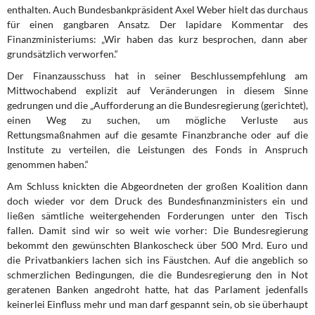
enthalten. Auch Bun­desbankpräsident Axel Weber hielt das durchaus
für einen gangbaren Ansatz. Der lapi­dare Kommentar des
Finanzministeriums: „Wir haben das kurz besprochen, dann aber
grundsätzlich verworfen.“
Der Finanzausschuss hat in seiner Beschlussempfehlung am
Mittwochabend explizit auf Veränderungen in diesem Sinne
gedrungen und die „Aufforderung an die Bundesregie­rung (gerichtet),
einen Weg zu suchen, um mögliche Verluste aus
Rettungsmaßnahmen auf die gesamte Finanzbranche oder auf die
Institute zu verteilen, die Leistungen des Fonds in Anspruch
genommen haben.“
Am Schluss knickten die Abgeordneten der großen Koalition dann
doch wieder vor dem Druck des Bundesfinanzministers ein und
ließen sämtliche weitergehenden Forderungen unter den Tisch
fallen. Damit sind wir so weit wie vorher: Die Bundesregierung
bekommt den gewünschten Blankoscheck über 500 Mrd. Euro und
die Privatbankiers lachen sich ins Fäustchen. Auf die angeblich so
schmerzlichen Bedingungen, die die Bundesregierung den in Not
geratenen Banken angedroht hatte, hat das Parlament jedenfalls
keinerlei Ein­fluss mehr und man darf gespannt sein, ob sie überhaupt