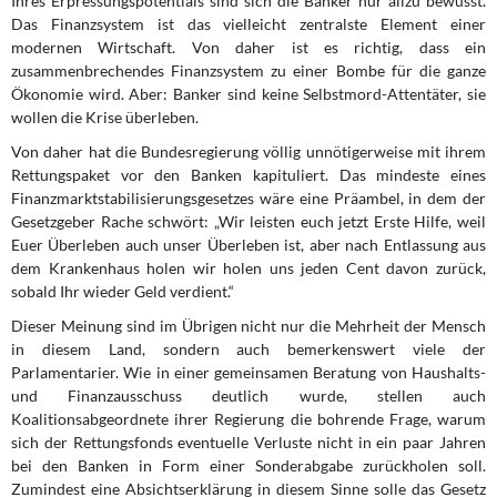
Ihres Erpressungspotentials sind sich die Banker nur allzu bewusst.
DIE LINKE
Das Finanzsystem ist das vielleicht zentralste Element einer
modernen Wirtschaft. Von daher ist es richtig, dass ein
Weitere Themen
zusammenbrechendes Finanzsystem zu einer Bombe für die ganze
Ökonomie wird. Aber: Banker sind keine Selbstmord-Attentäter, sie
Memo-Gruppe
wollen die Krise überleben.
Von daher hat die Bundesregierung völlig unnötigerweise mit ihrem
Institut Solidarische Moderne
Rettungspaket vor den Banken kapituliert. Das mindeste eines
Finanzmarktstabilisierungsgesetzes wäre eine Präambel, in dem der
Gesetzgeber Rache schwört:
„Wir leisten euch jetzt Erste Hilfe, weil
Rosa-Luxemburg-Stiftung
Euer Überleben auch unser Überleben ist, aber nach Entlassung aus
dem Krankenhaus holen wir holen uns jeden Cent davon zurück,
Über mich
sobald Ihr wieder Geld verdient.“
Dieser Meinung sind im Übrigen nicht nur die Mehrheit der Mensch
Kontakt
in diesem Land, son­dern auch bemerkenswert viele der
Parlamentarier. Wie in einer gemeinsamen Beratung von Haushalts-
und Finanzausschuss deutlich wurde, stellen auch
Koalitionsabgeordnete ihrer Regierung die bohrende Frage, warum
sich der Rettungsfonds eventuelle Verluste nicht in ein paar Jahren
bei den Banken in Form einer Sonderabgabe zurückholen soll.
Zumindest eine Absichtserklärung in diesem Sinne solle das Gesetz