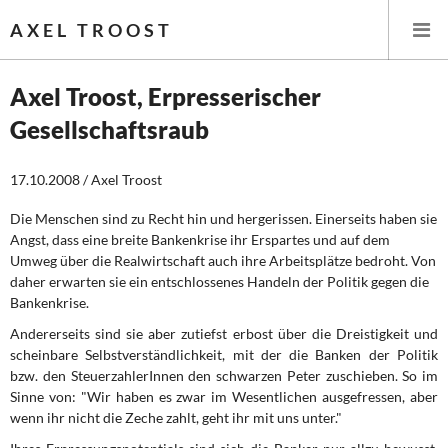
AXEL TROOST
Axel Troost, Erpresserischer
Gesellschaftsraub
Startseite
17.10.2008 / Axel Troost
Themen
Die Menschen sind zu Recht hin und hergerissen. Einerseits haben sie
Leitlinien linker Wirtschafts- und Finanzpolitik
Angst, dass eine breite Bankenkrise ihr Erspartes und auf dem
Umweg über die Realwirtschaft auch ihre Arbeitsplätze bedroht. Von
Wirtschaftspolitik
daher erwarten sie ein entschlossenes Handeln der Politik ge­gen die
Bankenkrise.
Steuer- und Finanzpolitik
Andererseits sind sie aber zutiefst erbost über die Dreistigkeit und
scheinbare Selbstver­ständlichkeit, mit der die Banken der Politik
Öffentliche Infrastruktur und Daseinsvorsorge
bzw. den SteuerzahlerInnen den schwarzen Peter zuschieben. So im
Sinne von: "Wir haben es zwar im Wesentlichen ausgefressen, aber
Eurokrise und Griechenland
wenn ihr nicht die Zeche zahlt, geht ihr mit uns unter."