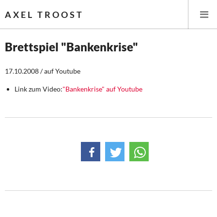
AXEL TROOST
Brettspiel "Bankenkrise"
Startseite
17.10.2008 / auf Youtube
Themen
Link zum Video:
"Bankenkrise" auf Youtube
Leitlinien linker Wirtschafts- und Finanzpolitik
Wirtschaftspolitik
Steuer- und Finanzpolitik
Öffentliche Infrastruktur und Daseinsvorsorge
Eurokrise und Griechenland