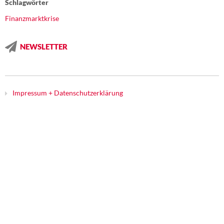
Schlagwörter
DIE LINKE
Finanzmarktkrise
Weitere Themen
NEWSLETTER
Memo-Gruppe
Institut Solidarische Moderne
Impressum + Datenschutzerklärung
Rosa-Luxemburg-Stiftung
Über mich
Kontakt