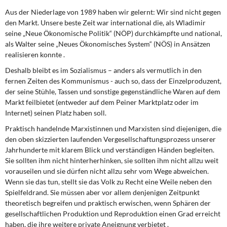
Aus der Niederlage von 1989 haben wir gelernt: Wir sind nicht gegen
den Markt. Unsere beste Zeit war international die, als Wladimir
seine „Neue Ökonomische Politik“ (NÖP) durchkämpfte und national,
als Walter seine „Neues Ökonomisches System“ (NÖS) in Ansätzen
realisieren konnte .
Deshalb bleibt es im Sozialismus – anders als vermutlich in den
fernen Zeiten des Kommunismus - auch so, dass der Einzelproduzent,
der seine Stühle, Tassen und sonstige gegenständliche Waren auf dem
Markt feilbietet (entweder auf dem Peiner Marktplatz oder im
Internet) seinen Platz haben soll.
Praktisch handelnde Marxistinnen und Marxisten sind diejenigen, die
den oben skizzierten laufenden Vergesellschaftungsprozess unserer
Jahrhunderte mit klarem Blick und verständigen Händen begleiten.
Sie sollten ihm nicht hinterherhinken, sie sollten ihm nicht allzu weit
vorauseilen und sie dürfen nicht allzu sehr vom Wege abweichen.
Wenn sie das tun, stellt sie das Volk zu Recht eine Weile neben den
Spielfeldrand. Sie müssen aber vor allem denjenigen Zeitpunkt
theoretisch begreifen und praktisch erwischen, wenn Sphären der
gesellschaftlichen Produktion und Reproduktion einen Grad erreicht
haben, die ihre weitere private Aneignung verbietet .