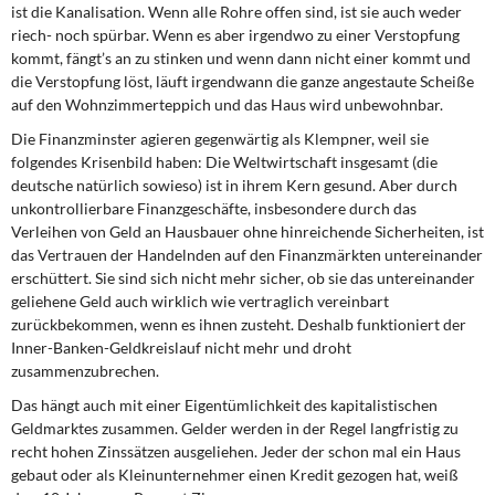
ist die Kanalisation. Wenn alle Rohre offen sind, ist sie auch weder
riech- noch spürbar. Wenn es aber irgendwo zu einer Verstopfung
kommt, fängt’s an zu stinken und wenn dann nicht einer kommt und
die Verstopfung löst, läuft irgendwann die ganze angestaute Scheiße
auf den Wohnzimmerteppich und das Haus wird unbewohnbar.
Die Finanzminster agieren gegenwärtig als Klempner, weil sie
folgendes Krisenbild haben: Die Weltwirtschaft insgesamt (die
deutsche natürlich sowieso) ist in ihrem Kern gesund. Aber durch
unkontrollierbare Finanzgeschäfte, insbesondere durch das
Verleihen von Geld an Hausbauer ohne hinreichende Sicherheiten, ist
das Vertrauen der Handelnden auf den Finanzmärkten untereinander
erschüttert. Sie sind sich nicht mehr sicher, ob sie das untereinander
geliehene Geld auch wirklich wie vertraglich vereinbart
zurückbekommen, wenn es ihnen zusteht. Deshalb funktioniert der
Inner-Banken-Geldkreislauf nicht mehr und droht
zusammenzubrechen.
Das hängt auch mit einer Eigentümlichkeit des kapitalistischen
Geldmarktes zusammen. Gelder werden in der Regel langfristig zu
recht hohen Zinssätzen ausgeliehen. Jeder der schon mal ein Haus
gebaut oder als Kleinunternehmer einen Kredit gezogen hat, weiß