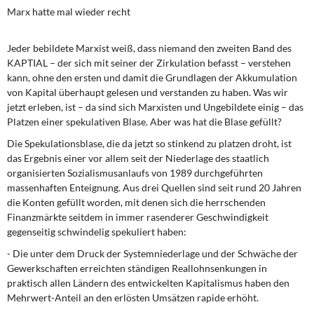
Marx hatte mal wieder recht
Jeder bebildete Marxist weiß, dass niemand den zweiten Band des
KAPTIAL – der sich mit seiner der Zirkulation befasst – verstehen
kann, ohne den ersten und damit die Grundlagen der Akkumulation
von Kapital überhaupt gelesen und verstanden zu haben. Was wir
jetzt erleben, ist – da sind sich Marxisten und Ungebildete einig – das
Platzen einer spekulativen Blase. Aber was hat die Blase gefüllt?
Die Spekulationsblase, die da jetzt so stinkend zu platzen droht, ist
das Ergebnis einer vor allem seit der Niederlage des staatlich
organisierten Sozialismusanlaufs von 1989 durchgeführten
massenhaften Enteignung. Aus drei Quellen sind seit rund 20 Jahren
die Konten gefüllt worden, mit denen sich die herrschenden
Finanzmärkte seitdem in immer rasenderer Geschwindigkeit
gegenseitig schwindelig spekuliert haben:
- Die unter dem Druck der Systemniederlage und der Schwäche der
Gewerkschaften erreichten ständigen Reallohnsenkungen in
praktisch allen Ländern des entwickelten Kapitalismus haben den
Mehrwert-Anteil an den erlösten Umsätzen rapide erhöht.