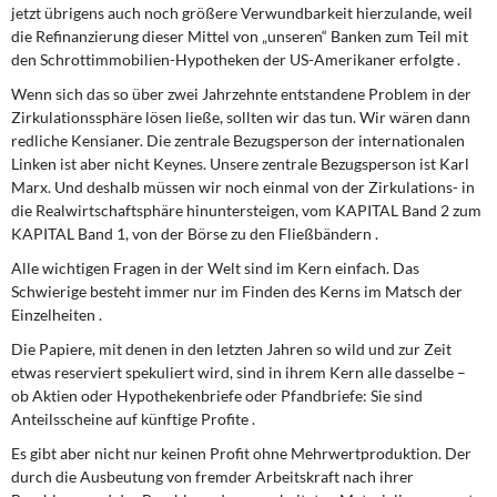
jetzt übrigens auch noch größere Verwundbarkeit hierzulande, weil
die Refinanzierung dieser Mittel von „unseren“ Banken zum Teil mit
den Schrottimmobilien-Hypotheken der US-Amerikaner erfolgte .
Wenn sich das so über zwei Jahrzehnte entstandene Problem in der
Zirkulationssphäre lösen ließe, sollten wir das tun. Wir wären dann
redliche Kensianer. Die zentrale Bezugsperson der internationalen
Linken ist aber nicht Keynes. Unsere zentrale Bezugsperson ist Karl
Marx. Und deshalb müssen wir noch einmal von der Zirkulations- in
die Realwirtschaftsphäre hinuntersteigen, vom KAPITAL Band 2 zum
KAPITAL Band 1, von der Börse zu den Fließbändern .
Alle wichtigen Fragen in der Welt sind im Kern einfach. Das
Schwierige besteht immer nur im Finden des Kerns im Matsch der
Einzelheiten .
Die Papiere, mit denen in den letzten Jahren so wild und zur Zeit
etwas reserviert spekuliert wird, sind in ihrem Kern alle dasselbe –
ob Aktien oder Hypothekenbriefe oder Pfandbriefe: Sie sind
Anteilsscheine auf künftige Profite .
Es gibt aber nicht nur keinen Profit ohne Mehrwertproduktion. Der
durch die Ausbeutung von fremder Arbeitskraft nach ihrer