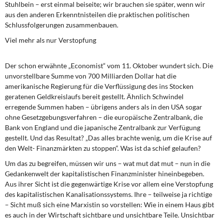
Stuhlbein – erst einmal beiseite; wir brauchen sie später, wenn wir
aus den anderen Erkenntnisteilen die praktischen politischen
Schlussfolgerungen zusammenbauen.
Viel mehr als nur Verstopfung
Der schon erwähnte „Economist“ vom 11. Oktober wundert sich. Die
unvorstellbare Summe von 700 Milliarden Dollar hat die
amerikanische Regierung für die Verflüssigung des ins Stocken
geratenen Geldkreislaufs bereit gestellt. Ähnlich Schwindel
erregende Summen haben – übrigens anders als in den USA sogar
ohne Gesetzgebungsverfahren – die europäische Zentralbank, die
Bank von England und die japanische Zentralbank zur Verfügung
gestellt. Und das Resultat? „Das alles brachte wenig, um die Krise auf
den Welt- Finanzmärkten zu stoppen“. Was ist da schief gelaufen?
Um das zu begreifen, müssen wir uns – wat mut dat mut – nun in die
Gedankenwelt der kapitalistischen Finanzminister hineinbegeben.
Aus ihrer Sicht ist die gegenwärtige Krise vor allem eine Verstopfung
des kapitalistischen Kanalisationssystems. Ihre – teilweise ja richtige
– Sicht muß sich eine Marxistin so vorstellen: Wie in einem Haus gibt
es auch in der Wirtschaft sichtbare und unsichtbare Teile. Unsichtbar