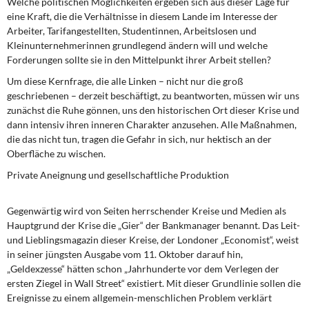
Welche politischen Möglichkeiten ergeben sich aus dieser Lage für
DIE LINKE
eine Kraft, die die Verhältnisse in diesem Lande im Interesse der
Arbeiter, Tarifangestellten, Studentinnen, Arbeitslosen und
Weitere Themen
Kleinunternehmerinnen grundlegend ändern will und welche
Forderungen sollte sie in den Mittelpunkt ihrer Arbeit stellen?
Memo-Gruppe
Um diese Kernfrage, die alle Linken – nicht nur die groß
geschriebenen – derzeit beschäftigt, zu beantworten, müssen wir uns
Institut Solidarische Moderne
zunächst die Ruhe gönnen, uns den historischen Ort dieser Krise und
dann intensiv ihren inneren Charakter anzusehen. Alle Maßnahmen,
Rosa-Luxemburg-Stiftung
die das nicht tun, tragen die Gefahr in sich, nur hektisch an der
Oberfläche zu wischen.
Über mich
Private Aneignung und gesellschaftliche Produktion
Kontakt
Gegenwärtig wird von Seiten herrschender Kreise und Medien als
Hauptgrund der Krise die „Gier“ der Bankmanager benannt. Das Leit-
und Lieblingsmagazin dieser Kreise, der Londoner „Economist“, weist
in seiner jüngsten Ausgabe vom 11. Oktober darauf hin,
„Geldexzesse“ hätten schon „Jahrhunderte vor dem Verlegen der
ersten Ziegel in Wall Street“ existiert. Mit dieser Grundlinie sollen die
Ereignisse zu einem allgemein-menschlichen Problem verklärt