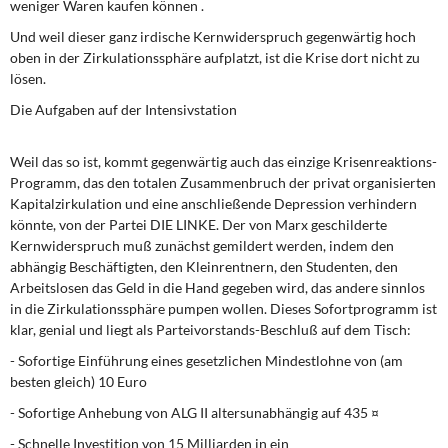
weniger Waren kaufen können .
Und weil dieser ganz irdische Kernwiderspruch gegenwärtig hoch
oben in der Zirkulationssphäre aufplatzt, ist die Krise dort nicht zu
lösen.
Die Aufgaben auf der Intensivstation
Weil das so ist, kommt gegenwärtig auch das einzige Krisenreaktions-
Programm, das den totalen Zusammenbruch der privat organisierten
Kapitalzirkulation und eine anschließende Depression verhindern
könnte, von der Partei DIE LINKE. Der von Marx geschilderte
Kernwiderspruch muß zunächst gemildert werden, indem den
abhängig Beschäftigten, den Kleinrentnern, den Studenten, den
Arbeitslosen das Geld in die Hand gegeben wird, das andere sinnlos
in die Zirkulationssphäre pumpen wollen. Dieses Sofortprogramm ist
klar, genial und liegt als Parteivorstands-Beschluß auf dem Tisch:
- Sofortige Einführung eines gesetzlichen Mindestlohne von (am
besten gleich) 10 Euro
- Sofortige Anhebung von ALG II altersunabhängig auf 435 ¤
- Schnelle Investition von 15 Milliarden in ein