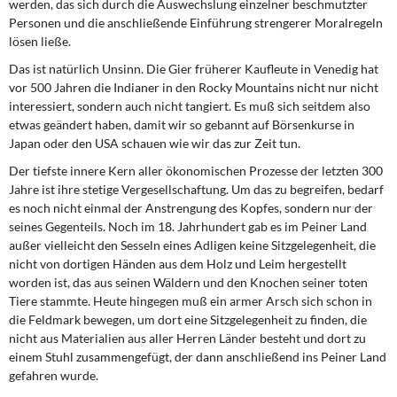
werden, das sich durch die Auswechslung einzelner beschmutzter
Personen und die anschließende Einführung strengerer Moralregeln
lösen ließe.
Das ist natürlich Unsinn. Die Gier früherer Kaufleute in Venedig hat
vor 500 Jahren die Indianer in den Rocky Mountains nicht nur nicht
interessiert, sondern auch nicht tangiert. Es muß sich seitdem also
etwas geändert haben, damit wir so gebannt auf Börsenkurse in
Japan oder den USA schauen wie wir das zur Zeit tun.
Der tiefste innere Kern aller ökonomischen Prozesse der letzten 300
Jahre ist ihre stetige Vergesellschaftung. Um das zu begreifen, bedarf
es noch nicht einmal der Anstrengung des Kopfes, sondern nur der
seines Gegenteils. Noch im 18. Jahrhundert gab es im Peiner Land
außer vielleicht den Sesseln eines Adligen keine Sitzgelegenheit, die
nicht von dortigen Händen aus dem Holz und Leim hergestellt
worden ist, das aus seinen Wäldern und den Knochen seiner toten
Tiere stammte. Heute hingegen muß ein armer Arsch sich schon in
die Feldmark bewegen, um dort eine Sitzgelegenheit zu finden, die
nicht aus Materialien aus aller Herren Länder besteht und dort zu
einem Stuhl zusammengefügt, der dann anschließend ins Peiner Land
gefahren wurde.