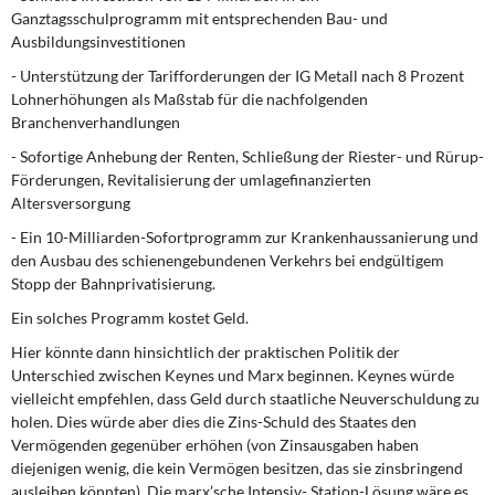
Ganztagsschulprogramm mit entsprechenden Bau- und
Ausbildungsinvestitionen
- Unterstützung der Tarifforderungen der IG Metall nach 8 Prozent
Lohnerhöhungen als Maßstab für die nachfolgenden
Branchenverhandlungen
- Sofortige Anhebung der Renten, Schließung der Riester- und Rürup-
Förderungen, Revitalisierung der umlagefinanzierten
Altersversorgung
- Ein 10-Milliarden-Sofortprogramm zur Krankenhaussanierung und
den Ausbau des schienengebundenen Verkehrs bei endgültigem
Stopp der Bahnprivatisierung.
Ein solches Programm kostet Geld.
Hier könnte dann hinsichtlich der praktischen Politik der
Unterschied zwischen Keynes und Marx beginnen. Keynes würde
vielleicht empfehlen, dass Geld durch staatliche Neuverschuldung zu
holen. Dies würde aber dies die Zins-Schuld des Staates den
Vermögenden gegenüber erhöhen (von Zinsausgaben haben
diejenigen wenig, die kein Vermögen besitzen, das sie zinsbringend
ausleihen könnten). Die marx’sche Intensiv- Station-Lösung wäre es,