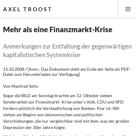
AXEL TROOST
Mehr als eine Finanzmarkt-Krise
Startseite
Anmerkungen zur Entfaltung der gegenwärtigen
kapitalistischen Systemkrise
Themen
15.10.2008 / [Anm.: Das Dokument steht am Ende der Seite als PDF-
Leitlinien linker Wirtschafts- und Finanzpolitik
Datei zum Herunterladen zur Verfügung]
Wirtschaftspolitik
Von Manfred Sohn
Sogar die BILD am Sonntag brachte am 12. Oktober sieben
Steuer- und Finanzpolitik
Sonderseiten zur Finanzmarkt- Krise unter’s Volk. CDU und SPD
fordern plötzlich die Verstaatlichung von Banken. Klar ist: Wir
Öffentliche Infrastruktur und Daseinsvorsorge
stehen am Beginn von ökonomischen und politischen
Verschiebungen, die nur vergleichbar sind mit dem, was der großen
Eurokrise und Griechenland
Depression der 30er Jahre folgte.