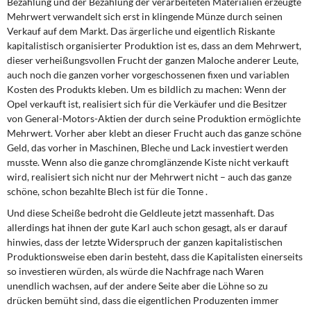
Bezahlung und der Bezahlung der verarbeiteten Materialien erzeugte
Mehrwert verwandelt sich erst in klingende Münze durch seinen
Verkauf auf dem Markt. Das ärgerliche und eigentlich Riskante
kapitalistisch organisierter Produktion ist es, dass an dem Mehrwert,
dieser verheißungsvollen Frucht der ganzen Maloche anderer Leute,
auch noch die ganzen vorher vorgeschossenen fixen und variablen
Kosten des Produkts kleben. Um es bildlich zu machen: Wenn der
Opel verkauft ist, realisiert sich für die Verkäufer und die Besitzer
von General-Motors-Aktien der durch seine Produktion ermöglichte
Mehrwert. Vorher aber klebt an dieser Frucht auch das ganze schöne
Geld, das vorher in Maschinen, Bleche und Lack investiert werden
musste. Wenn also die ganze chromglänzende Kiste nicht verkauft
wird, realisiert sich nicht nur der Mehrwert nicht – auch das ganze
schöne, schon bezahlte Blech ist für die Tonne .
Und diese Scheiße bedroht die Geldleute jetzt massenhaft. Das
allerdings hat ihnen der gute Karl auch schon gesagt, als er darauf
hinwies, dass der letzte Widerspruch der ganzen kapitalistischen
Produktionsweise eben darin besteht, dass die Kapitalisten einerseits
so investieren würden, als würde die Nachfrage nach Waren
unendlich wachsen, auf der andere Seite aber die Löhne so zu
drücken bemüht sind, dass die eigentlichen Produzenten immer