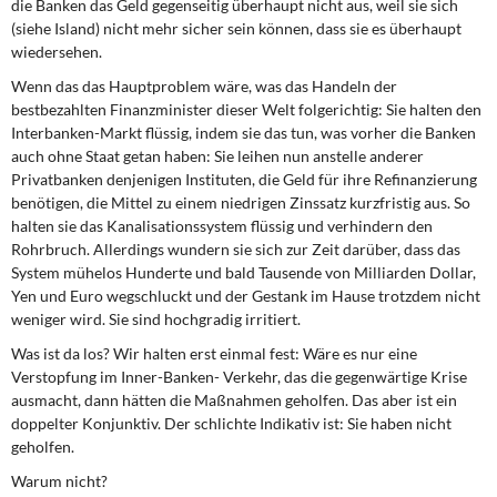
die Banken das Geld gegenseitig überhaupt nicht aus, weil sie sich
(siehe Island) nicht mehr sicher sein können, dass sie es überhaupt
wiedersehen.
Wenn das das Hauptproblem wäre, was das Handeln der
bestbezahlten Finanzminister dieser Welt folgerichtig: Sie halten den
Interbanken-Markt flüssig, indem sie das tun, was vorher die Banken
auch ohne Staat getan haben: Sie leihen nun anstelle anderer
Privatbanken denjenigen Instituten, die Geld für ihre Refinanzierung
benötigen, die Mittel zu einem niedrigen Zinssatz kurzfristig aus. So
halten sie das Kanalisationssystem flüssig und verhindern den
Rohrbruch. Allerdings wundern sie sich zur Zeit darüber, dass das
System mühelos Hunderte und bald Tausende von Milliarden Dollar,
Yen und Euro wegschluckt und der Gestank im Hause trotzdem nicht
weniger wird. Sie sind hochgradig irritiert.
Was ist da los? Wir halten erst einmal fest: Wäre es nur eine
Verstopfung im Inner-Banken- Verkehr, das die gegenwärtige Krise
ausmacht, dann hätten die Maßnahmen geholfen. Das aber ist ein
doppelter Konjunktiv. Der schlichte Indikativ ist: Sie haben nicht
geholfen.
Warum nicht?