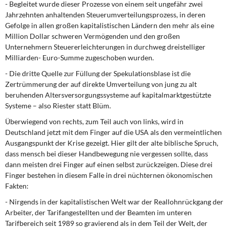
- Begleitet wurde dieser Prozesse von einem seit ungefähr zwei
Jahrzehnten anhaltenden Steuerumverteilungsprozess, in deren
Gefolge in allen großen kapitalistischen Ländern den mehr als eine
Million Dollar schweren Vermögenden und den großen
Unternehmern Steuererleichterungen in durchweg dreistelliger
Milliarden- Euro-Summe zugeschoben wurden.
- Die dritte Quelle zur Füllung der Spekulationsblase ist die
Zertrümmerung der auf direkte Umverteilung von jung zu alt
beruhenden Altersversorgungssysteme auf kapitalmarktgestützte
Systeme – also Riester statt Blüm.
Überwiegend von rechts, zum Teil auch von links, wird in
Deutschland jetzt mit dem Finger auf die USA als den vermeintlichen
Ausgangspunkt der Krise gezeigt. Hier gilt der alte biblische Spruch,
dass mensch bei dieser Handbewegung nie vergessen sollte, dass
dann meisten drei Finger auf einen selbst zurückzeigen. Diese drei
Finger bestehen in diesem Falle in drei nüchternen ökonomischen
Fakten:
- Nirgends in der kapitalistischen Welt war der Reallohnrückgang der
Arbeiter, der Tarifangestellten und der Beamten im unteren
Tarifbereich seit 1989 so gravierend als in dem Teil der Welt, der