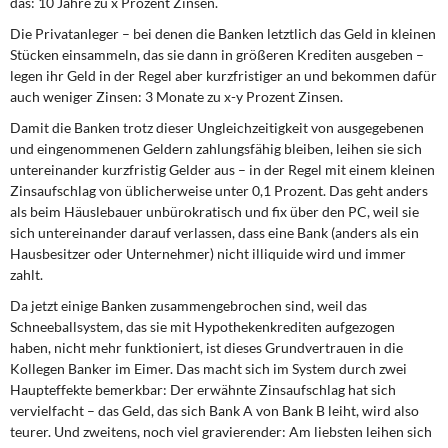
das: 10 Jahre zu x Prozent Zinsen.
Die Privatanleger – bei denen die Banken letztlich das Geld in kleinen
Stücken einsammeln, das sie dann in größeren Krediten ausgeben –
legen ihr Geld in der Regel aber kurzfristiger an und bekommen dafür
auch weniger Zinsen: 3 Monate zu x-y Prozent Zinsen.
Damit die Banken trotz dieser Ungleichzeitigkeit von ausgegebenen
und eingenommenen Geldern zahlungsfähig bleiben, leihen sie sich
untereinander kurzfristig Gelder aus – in der Regel mit einem kleinen
Zinsaufschlag von üblicherweise unter 0,1 Prozent. Das geht anders
als beim Häuslebauer unbürokratisch und fix über den PC, weil sie
sich untereinander darauf verlassen, dass eine Bank (anders als ein
Hausbesitzer oder Unternehmer) nicht illiquide wird und immer
zahlt.
Da jetzt einige Banken zusammengebrochen sind, weil das
Schneeballsystem, das sie mit Hypothekenkrediten aufgezogen
haben, nicht mehr funktioniert, ist dieses Grundvertrauen in die
Kollegen Banker im Eimer. Das macht sich im System durch zwei
Haupteffekte bemerkbar: Der erwähnte Zinsaufschlag hat sich
vervielfacht – das Geld, das sich Bank A von Bank B leiht, wird also
teurer. Und zweitens, noch viel gravierender: Am liebsten leihen sich