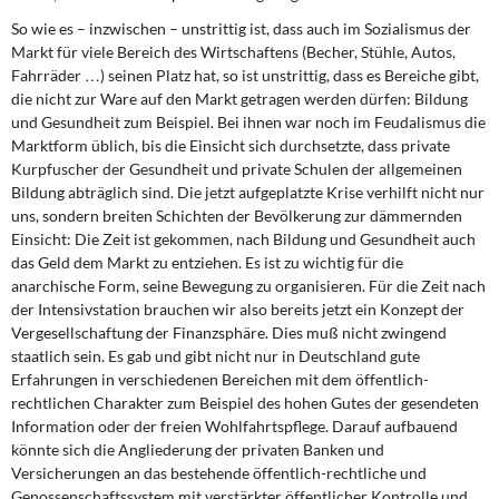
So wie es – inzwischen – unstrittig ist, dass auch im Sozialismus der
Markt für viele Bereich des Wirtschaftens (Becher, Stühle, Autos,
Fahrräder …) seinen Platz hat, so ist unstrittig, dass es Bereiche gibt,
die nicht zur Ware auf den Markt getragen werden dürfen: Bildung
und Gesundheit zum Beispiel. Bei ihnen war noch im Feudalismus die
Marktform üblich, bis die Einsicht sich durchsetzte, dass private
Kurpfuscher der Gesundheit und private Schulen der allgemeinen
Bildung abträglich sind. Die jetzt aufgeplatzte Krise verhilft nicht nur
uns, sondern breiten Schichten der Bevölkerung zur dämmernden
Einsicht: Die Zeit ist gekommen, nach Bildung und Gesundheit auch
das Geld dem Markt zu entziehen. Es ist zu wichtig für die
anarchische Form, seine Bewegung zu organisieren. Für die Zeit nach
der Intensivstation brauchen wir also bereits jetzt ein Konzept der
Vergesellschaftung der Finanzsphäre. Dies muß nicht zwingend
staatlich sein. Es gab und gibt nicht nur in Deutschland gute
Erfahrungen in verschiedenen Bereichen mit dem öffentlich-
rechtlichen Charakter zum Beispiel des hohen Gutes der gesendeten
Information oder der freien Wohlfahrtspflege. Darauf aufbauend
könnte sich die Angliederung der privaten Banken und
Versicherungen an das bestehende öffentlich-rechtliche und
Genossenschaftssystem mit verstärkter öffentlicher Kontrolle und