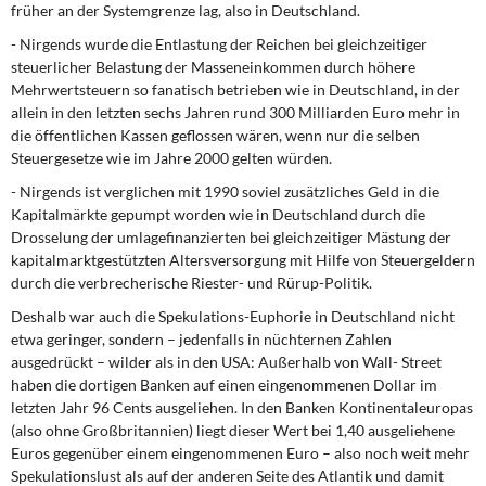
früher an der Systemgrenze lag, also in Deutschland.
- Nirgends wurde die Entlastung der Reichen bei gleichzeitiger
steuerlicher Belastung der Masseneinkommen durch höhere
Mehrwertsteuern so fanatisch betrieben wie in Deutschland, in der
allein in den letzten sechs Jahren rund 300 Milliarden Euro mehr in
die öffentlichen Kassen geflossen wären, wenn nur die selben
Steuergesetze wie im Jahre 2000 gelten würden.
- Nirgends ist verglichen mit 1990 soviel zusätzliches Geld in die
Kapitalmärkte gepumpt worden wie in Deutschland durch die
Drosselung der umlagefinanzierten bei gleichzeitiger Mästung der
kapitalmarktgestützten Altersversorgung mit Hilfe von Steuergeldern
durch die verbrecherische Riester- und Rürup-Politik.
Deshalb war auch die Spekulations-Euphorie in Deutschland nicht
etwa geringer, sondern – jedenfalls in nüchternen Zahlen
ausgedrückt – wilder als in den USA: Außerhalb von Wall- Street
haben die dortigen Banken auf einen eingenommenen Dollar im
letzten Jahr 96 Cents ausgeliehen. In den Banken Kontinentaleuropas
(also ohne Großbritannien) liegt dieser Wert bei 1,40 ausgeliehene
Euros gegenüber einem eingenommenen Euro – also noch weit mehr
Spekulationslust als auf der anderen Seite des Atlantik und damit