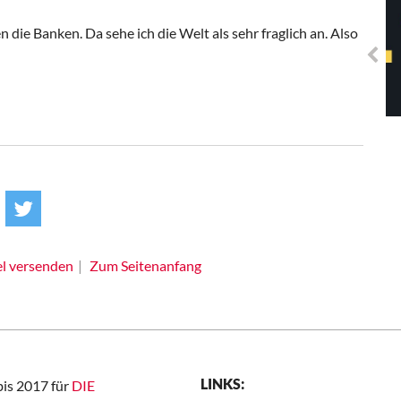
Solidarisches EUropa -
Mosaiklinke Perspektiven
n die Banken. Da sehe ich die Welt als sehr fraglich an. Also
el versenden
Zum Seitenanfang
LINKS:
bis 2017 für
DIE