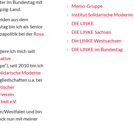
er im Bundestag mit
Memo-Gruppe
pzig-Land.
Institut Solidarische Moderne
iden aus dem
DIE LINKE
ag bin ich als Senior
DIE LINKE Sachsen
papolitik bei der
Rosa
Die LINKE Westsachsen
DIE LINKE im Bundestag
iere ich mich seit
ative
“), seit 2010 bin ich
Solidarische Moderne
gliedschaften u.a. bei
tischer
rverein
beit e.V.
n/Westfalen und bin
ock nun mit meiner