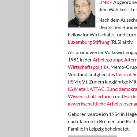
LINKE
Abgeordnet
dem Wahlkreis Lei
Nach dem Aussche
Deutschen Bundest
Fellow für Wirtschafts- und Euro
Luxemburg Stiftung
(RLS) aktiv.
Als promovierter Volkswirt engag
1981 in der
Arbeitsgruppe Altern
Wirtschaftspolitik
(„Memo-Gruppe
Vorstandsmitglied des
Institut 
(ISM e.V.). Zudem langjährige Mit
IG Metall
,
ATTAC
,
Bund demokra
WissenschaftlerInnen
und
Förde
gewerkschaftliche Arbeitslosenar
Geboren wurde ich 1954 in Hage
nach Jahren in Bremen und Rost
Familie in Leipzig beheimatet.