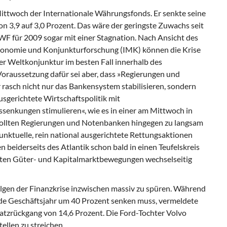
ittwoch der Internationale Währungsfonds. Er senkte seine
 3,9 auf 3,0 Prozent. Das wäre der geringste Zuwachs seit
WF für 2009 sogar mit einer Stagnation. Nach Ansicht des
konomie und Konjunkturforschung (IMK) können die Krise
r Weltkonjunktur im besten Fall innerhalb des
aussetzung dafür sei aber, dass »Regierungen und
rasch nicht nur das Bankensystem stabilisieren, sondern
sgerichtete Wirtschaftspolitik mit
enkungen stimulieren«, wie es in einer am Mittwoch in
 Sollten Regierungen und Notenbanken hingegen zu langsam
unktuelle, rein national ausgerichtete Rettungsaktionen
 beiderseits des Atlantik schon bald in einen Teufelskreis
teten Güter- und Kapitalmarktbewegungen wechselseitig
en der Finanzkrise inzwischen massiv zu spüren. Während
de Geschäftsjahr um 40 Prozent senken muss, vermeldete
zrückgang von 14,6 Prozent. Die Ford-Tochter Volvo
ellen zu streichen.