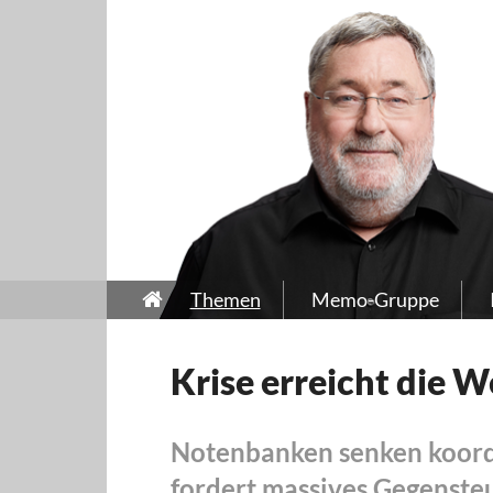
Themen
Memo-Gruppe
Krise erreicht die W
Notenbanken senken koordi
fordert massives Gegenste