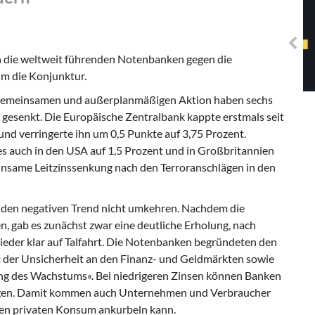
Solidarisches EUropa -
Mosaiklinke Perspektiven
 die weltweit führenden Notenbanken gegen die
m die Konjunktur.
 gemeinsamen und außerplanmäßigen Aktion haben sechs
gesenkt. Die Europäische Zentralbank kappte erstmals seit
und verringerte ihn um 0,5 Punkte auf 3,75 Prozent.
s auch in den USA auf 1,5 Prozent und in Großbritannien
meinsame Leitzinssenkung nach den Terroranschlägen in den
 den negativen Trend nicht umkehren. Nachdem die
n, gab es zunächst zwar eine deutliche Erholung, nach
eder klar auf Talfahrt. Die Notenbanken begründeten den
t der Unsicherheit an den Finanz- und Geldmärkten sowie
ng des Wachstums«. Bei niedrigeren Zinsen können Banken
sorgen. Damit kommen auch Unternehmen und Verbraucher
den privaten Konsum ankurbeln kann.