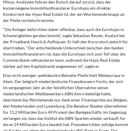
Minus. Analysten führen den Rutsch darauf zurück, dass der
DIE LINKE
konzerneigene Immobilienfinanzierer Eurohypo ein direkter
Konkurrent der Hypo Real Estate ist, der am Wochenende knapp an
Weitere Themen
der Pleite vorbeischrammte.
"Die Anleger befürchten daher offenbar, dass auch die Eurohypo in
Memo-Gruppe
Schwierigkeiten geraten könnte", sagte Sebastian Reuter, Analyst bei
der Privatbank Hauck & Aufhäuser. Er hält den Kursrutsch jedoch für
Institut Solidarische Moderne
übertrieben. "Der entscheidende Unterschied zwischen den beiden
Immobilienfinanzierern ist, dass die Eurohypo sich zum Teil über die
Rosa-Luxemburg-Stiftung
Commerzbank refinanzieren kann, während die Hypo Real Estate
stärker auf den Kapitalmarkt angewiesen ist", sagte er.
Über mich
Eine nicht weniger spektakuläre Beinahe-Pleite hielt Westeuropa in
Atem. Der belgisch-niederländische Finanzkonzern Fortis, der sich
im vergangenen Jahr an der feindlichen Übernahme seines
Kontakt
niederländischen Wettbewerbers ABN Amro beteiligt hatte,
überstand das Wochenende nur dank einer Finanzspritze aus Belgien,
den Niederlanden und Luxemburg. Die Benelux-Staaten übernehmen
für 11,2 Milliarden Euro 49 Prozent des Bankgeschäfts. Im Gegenzug
verlangen sie, dass das Institut die ABN-Sparten wieder verkauft, für
die es 24 Milliarden Euro bezahlt hat. Presseberichten zufolge kommt
als Käufer vor allem die niederländische ING Bank in Frage. Der