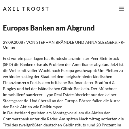
AXEL TROOST
Europas Banken am Abgrund
Startseite
29.09.2008 / VON STEPHAN BRÄNDLE UND ANNA SLEEGERS, FR-
Online
Themen
Erst vor ein paar Tagen hat Bundesfinanzminister Peer Steinbrück
(SPD) die Bankenkrise als Problem der Amerikaner abgetan. Jetzt ist
Leitlinien linker Wirtschafts- und Finanzpolitik
die Welle mit voller Wucht nach Europa geschwappt: Um Pleiten zu
verhindern, stieg der Staat bei dem belgisch-niederländischen
Wirtschaftspolitik
Finanzkonzern Fortis, dem britische Baufinanzierer Bradford &
Bingley und bei der isländischen Glitnir Bank ein. Der Münchner
Steuer- und Finanzpolitik
Immobilienfinanzierer Hypo Real Estate überlebt nur dank einer
Staatsgarantie. Und überall an den Europa-Börsen fallen die Kurse
Öffentliche Infrastruktur und Daseinsvorsorge
der Bank-Aktien wie Bleiklumpen.
In Deutschland gerieten am Montag vor allem die Aktien der
Commerzbank unter die Räder. Am späten Nachmittag notierten die
Eurokrise und Griechenland
Titel des zweitgrößten deutschen Geldinstituts rund 20 Prozent im