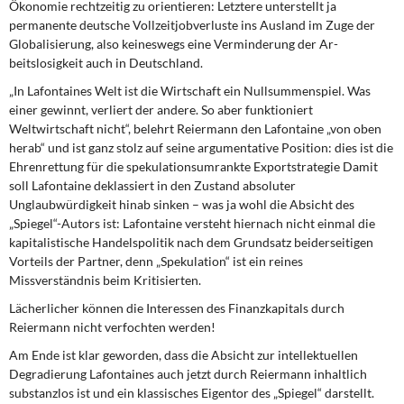
Ökonomie rechtzeitig zu orientieren: Letztere unterstellt ja
permanente deutsche Vollzeitjobverlus­te ins Ausland im Zuge der
Globalisierung, also keineswegs eine
Verminderung
der Ar­
beitslosigkeit auch in Deutschland.
„In Lafontaines Welt ist die Wirtschaft ein Nullsummenspiel. Was
einer gewinnt, verliert der andere. So aber funktioniert
Weltwirtschaft nicht“, belehrt Reiermann den Lafontaine „von oben
herab“ und ist ganz stolz auf seine argumentative Position: dies ist die
Ehren­rettung für die spekulationsumrankte Exportstrategie Damit
soll Lafontaine deklassiert in den Zustand absoluter
Unglaubwürdigkeit hinab sinken – was ja wohl die Absicht des
„Spiegel“-Autors ist: Lafontaine versteht hiernach nicht einmal die
kapitalistische Han­delspolitik nach dem Grundsatz beiderseitigen
Vorteils der Partner, denn „Spekulation“ ist ein reines
Missverständnis beim Kritisierten.
Lächerlicher können die Interessen des Finanzkapitals durch
Reiermann nicht verfoch­ten werden!
Am Ende ist klar geworden, dass die Absicht zur intellektuellen
Degradierung Lafontai­nes auch jetzt durch Reiermann inhaltlich
substanzlos ist und ein klassisches Eigentor des „Spiegel“ darstellt.