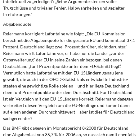
intellektuell zu „erledigen“: „Seine Argumente stecken voller
DIE LINKE
Trugschlüsse und trivialer Fehler, Halbwahrheiten und gezielter
Irreführungen.“
Weitere Themen
Abgabenquote
Memo-Gruppe
Reiermann korrigiert Lafontaine wie folgt:
„Die EU-Kommission
berechnet die Abgaben­quote für die gesamte EU und kommt auf 37,1
Prozent.
Deutschland liegt zwei Prozent darüber, nicht darunter.“
Institut Solidarische Moderne
Reiermann wirft Lafontaine vor, er habe nur die Länder „vor der
Osterweiterung“ der EU in seine Zahlen einbezogen, bei denen
Rosa-Luxemburg-Stiftung
Deutschland „fünf Prozentpunkte unter dem EU-Schnitt liegt“.
Vermutlich hatte Lafontaine mit den EU-15­Ländern genau jene
Über mich
gewählt, die auch in der OECD-Statistik als entwickelte Industrie­
staaten eine gewichtige Rolle spielen – und hier liege Deutschland
eben fünf Prozent­punkte unter dem Durchschnitt. Für Deutschland
Kontakt
ist ein Vergleich mit den EU-15­Ländern korrekt. Reiermann dagegen
verbreitert diesen Vergleich um die EU-Neulinge und kommt dann
auf einen anderen Durchschnittswert – aber ist dies für Deutschland
sachgerechter?
Das BMF gibt dagegen im Monatsbericht 8/2008 für Deutschland
eine Abgabenlast von 35,7 % für 2006 an, so dass sich damit ebenfalls