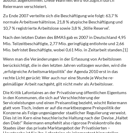
absolut abgenommen
. Diese Wahrheit wird vorzüglich durch
Reiermann verschleiert.
Zu Ende 2007 verteilte sich die Beschäftigung wie folgt: 63,7 %
normale Arbeitsverhält­nisse, 21,8 % atypische Beschäftigung und
10,7 % registrierte Arbeitslose sowie 3,8 % „Stille Reserve“.
Nach den letzten Daten des BMAS gab es 2007 in Deutschland 4,95
Mio. Teilzeitbe­schäftigte, 2,77 Mio. geringfügig entlohnte und 2,66
Mio. befristet Beschäftigte, wobei 0,61 Mio. in Zeitarbeit standen.[1]
Wenn man die Veränderungen in der Erfassung von Arbeitslosen
berücksichtigt, die in den letzten Jahren vollzogen wurden, wird die
„erfolgreiche Arbeitsmarktpolitik“ der A­genda 2010 erst in das
rechte Licht gerückt: Wer auch nur eine Stunde je Woche re­
gelmäßiger Arbeit nachgeht, gilt nicht mehr als Arbeitsloser.
Die Kritik Lafontaines an der Privatisierung öffentlichen Eigentums
in den Kommunen, die sich auf Verschlechterung der
Serviceleistungen und einen Preisanstieg bezieht, wischt Reiermann
glatt vom Tisch, indem er auf die marktbezogene Preispolitik der
Konzerne als Folge ungenügender staatlicher Regulierung verweist.
Dies ist im Kern eine heuchlerische Haltung nach der Devise „Haltet
den Dieb!“ Reiermann empfiehlt also rigorose Preiskontrolle des
Staates über das private Marktangebot der Privatisier­ten –
Hauptsache ist für ihn, Lafontaine als inkompetent hinzustellen.