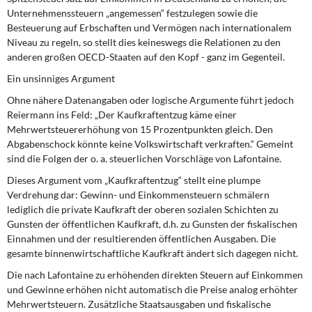
Unternehmenssteuern „angemessen“ fest­zulegen sowie die
Besteuerung auf Erbschaften und Vermögen nach internationalem
Niveau zu regeln, so stellt dies keineswegs die Relationen zu den
anderen großen O­ECD-Staaten auf den Kopf - ganz im Gegenteil.
Ein unsinniges Argument
Ohne nähere Datenangaben oder logische Argumente führt jedoch
Reiermann ins Feld: „Der Kaufkraftentzug käme einer
Mehrwertsteuererhöhung von 15 Prozentpunkten gleich. Den
Abgabenschock könnte keine Volkswirtschaft verkraften.“ Gemeint
sind die Folgen der o. a. steuerlichen Vorschläge von Lafontaine.
Dieses Argument vom „Kaufkraftentzug“ stellt eine plumpe
Verdrehung dar: Gewinn- und Einkommensteuern schmälern
lediglich die private Kaufkraft der oberen sozialen Schichten zu
Gunsten der öffentlichen Kaufkraft, d.h. zu Gunsten der fiskalischen
Ein­nahmen und der resultierenden öffentlichen Ausgaben. Die
gesamte binnenwirtschaftli­che Kaufkraft ändert sich dagegen
nicht.
Die nach Lafontaine zu erhöhenden
direkten
Steuern auf Einkommen
und Gewinne er­höhen
nicht automatisch
die Preise analog erhöhter
Mehrwertsteuern. Zusätzliche Staatsausgaben und fiskalische