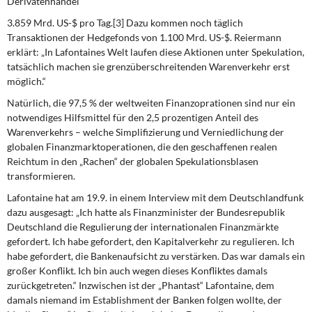
Derivatenhandel
3.859 Mrd. US-$ pro Tag.[3] Dazu kommen noch täglich
Transaktionen der Hedgefonds von 1.100 Mrd. US-$. Reiermann
erklärt: „In Lafontaines Welt laufen diese Aktionen unter Spekulation,
tatsächlich machen sie grenzüberschreitenden Warenverkehr erst
möglich.“
Natürlich, die 97,5 % der weltweiten Finanzoprationen sind nur ein
notwendiges
Hilfs­mittel
für den 2,5 prozentigen Anteil des
Warenverkehrs – welche
Simplifizierung
und
Verniedlichung
der
globalen Finanzmarktoperationen, die den geschaffenen realen
Reichtum in den „Rachen“ der globalen Spekulationsblasen
transformieren.
Lafontaine hat am 19.9. in einem Interview mit dem Deutschlandfunk
dazu ausgesagt: „Ich hatte als Finanzminister der Bundesrepublik
Deutschland die Regulierung der in­ternationalen Finanzmärkte
gefordert. Ich habe gefordert, den Kapitalverkehr zu regulie­ren. Ich
habe gefordert, die Bankenaufsicht zu verstärken. Das war damals ein
großer Konflikt. Ich bin auch wegen dieses Konfliktes damals
zurückgetreten.“ Inzwischen ist der „Phantast“ Lafontaine, dem
damals niemand im Establishment der Banken folgen wollte, der