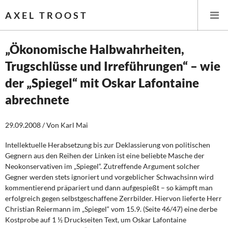
AXEL TROOST
„Ökonomische Halbwahrheiten,
Trugschlüsse und Irreführungen“ – wie
Startseite
der „Spiegel“ mit Oskar Lafontaine
Themen
abrechnete
Leitlinien linker Wirtschafts- und Finanzpolitik
29.09.2008 / Von Karl Mai
Wirtschaftspolitik
Intellektuelle Herabsetzung bis zur Deklassierung von politischen
Gegnern aus den Reihen der Linken ist eine beliebte Masche der
Steuer- und Finanzpolitik
Neokonservativen im „Spiegel“. Zutref­fende Argument solcher
Gegner werden stets ignoriert und vorgeblicher Schwachsinn wird
Öffentliche Infrastruktur und Daseinsvorsorge
kommentierend präpariert und dann aufgespießt – so kämpft man
erfolgreich ge­gen selbstgeschaffene Zerrbilder. Hiervon lieferte Herr
Christian Reiermann im „Spie­gel“ vom 15.9. (Seite 46/47) eine derbe
Eurokrise und Griechenland
Kostprobe auf 1 ½ Druckseiten Text, um Oskar Lafontaine