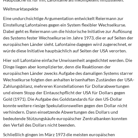
Weltmarktaspekte
Eine undurchsichtige Argumentation entwickelt Reiermann zur
Einstellung Lafontaines
gegen
ein System flexibler Wechselkurse.
Dabei geht es Reiermann um die historische Initiative zur Auflösung
des Systems fester Wechselkurse im Jahre 1973, die er auf Sei­ten der
europäischen Länder sieht. Lafontaine dagegen wird zugerechnet, er
würde diese Initiative hauptsächlich auf Seiten der USA verorten.
Hier soll Lafontaine einfache Unwissenheit angedichtet werden. Die
Dinge liegen aber komplizierter, denn die Reaktionen der
europäischen Länder zwecks Aufgabe des da­maligen Systems starrer
Wechselkurse folgten den anhalten krisenhaften Zuständen der USA-
Zahlungsbilanz, mehreren Konstellationen für Dollarabwertungen
und einem Stopp der Eintauschpflicht der USA für Dollars gegen
Gold (1971). Die Aufgabe des Goldstandards für den US-Dollar
konnte weitere riesige Spekulationswellen gegen den Dollar nicht
verhindern. Dann einsetzende Abwertungen des Dollars und
bedeutende Stützungskäufe europäischer Zentralbanken konnten
den Verfall des Dollars nicht be­enden.
Schließlich gingen im März 1973 die meisten europäischen