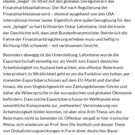
ideelle „Sieger“ im Streit mit den globalen Deregulierern des
Finanzmarktka­pitalismus: Der Ruf nach Regulierung der
Finanzmarktexzesse wird – diesmal ausge­hend von den USA -
international immer lauter. Eigentlich eine späte Genugtuung für den
vom „Spiegel“ so hart kritisierten Oskar Lafontaine. Und die Ironie
der Geschichte will, dass jetzt Bundesfinanzminister Steinbrück die
Fahne der Finanzmarktregulierung erheben muss und heftig in
Richtung USA schwenkt – mit verbissenem Gesicht.
Besonders abwegig ist die Unterstellung, Lafontaine würde die
Exportwirtschaft einsei­tig nur als Ventil zum Export deutscher
Arbeitslosigkeit ins Ausland betrachten, wie of­fenbar Reiermann
interpretiert. In Wirklichkeit geht es um die Funktion von hohen, per­
manenten Exportüberschüssen auf dem EU-Markt und darüber
hinaus, die zum Un­gleichgewicht von Zahlungsbilanzen führen und
daher die Widersprüche in der europäi­schen und globalen Ökonomie
befördern. Dass solche Exportüberschüsse im Welthan­del eine
wesentliche Komponente zur „weltweiten“
Verminderung
von
Arbeitslosigkeit bilden könnten, ist aber eine Anti-These, um die
Reiermann nicht zu beneiden ist. Of­fenbar vergaß er hier ironischer
Weise, sich wiederum an Prof. Sinn (ifo-Institut) und dessen These
von Globalisierungswirkungen in Form einer deutschen Basar-