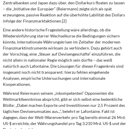
Zentralbanken und Japan dazu über, den Dollarkurs floaten zu lassen
– die „Initiative der Europäer“ (Reiermann) zeigte sich als spät
erzwungene, passive
Reaktion
auf die überhöhte Labilität des Dol­lars
infolge der Finanzmarktaktionen.[2]
Eine andere historische Fragestellung wäre allerdings, ob die
Wiedereinführung starrer Wechselkurse die Bedingungen sichern
könnte, internationale Währungskrisen
im Zeit­alter der modernen
Finanzmarktinstrumente
wirksam zu verhindern. Dazu gehört auch
der Vorschlag, eine „Steuer auf Devisengeschäfte“ einzuführen, die
nicht allein in natio­naler Regie möglich sein dürfte – das weiß
natürlich auch Lafontaine. Die Lösungen für diesen Fragenkreis sind
insgesamt noch nicht transparent: hierzu fehlen eingehende
Analysen, empirische Untersuchungen und internationale
Kooperationen.
Während Reiermann seinem „inkompetenten“ Opponenten die
Weltmarktkenntnisse abspricht, gibt er sich selbst eine bedenkliche
Blöße: „Dabei machen Exporte und In­vestitionen nur 2,5 Prozent des
täglichen Devisenumsatzes aus...“, belehrt er Lafontai­ne. Fakt ist
dagegen, dass der Welt-Warenverkehr pro Tag bereits einmal 26 Mrd.
US-$ erreichte, der Währungshandel pro Tag 3.210 Mrd. US-$ und der