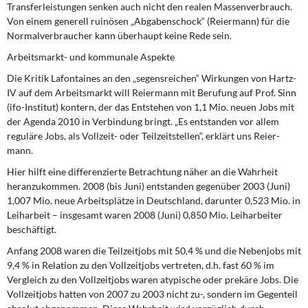
Transferleistungen senken auch nicht den realen Mas­senverbrauch.
Von einem generell ruinösen „Abgabenschock“ (Reiermann) für die
Normalverbraucher kann überhaupt keine Rede sein.
Arbeitsmarkt- und kommunale Aspekte
Die Kritik Lafontaines an den „segensreichen“ Wirkungen von Hartz-
IV auf dem Ar­beitsmarkt will Reiermann mit Berufung auf Prof. Sinn
(ifo-Institut) kontern, der das Ent­stehen von 1,1 Mio. neuen Jobs mit
der Agenda 2010 in Verbindung bringt. „Es ent­standen vor allem
reguläre Jobs, als Vollzeit- oder Teilzeitstellen“, erklärt uns Reier­
mann.
Hier hilft eine differenzierte Betrachtung näher an die Wahrheit
heranzukommen. 2008 (bis Juni) entstanden gegenüber 2003 (Juni)
1,007 Mio. neue Arbeitsplätze in Deutsch­land, darunter 0,523 Mio. in
Leiharbeit – insgesamt waren 2008 (Juni) 0,850 Mio. Leih­arbeiter
beschäftigt.
Anfang 2008 waren die Teilzeitjobs mit 50,4 % und die Nebenjobs mit
9,4 % in Relation zu den Vollzeitjobs vertreten, d.h. fast 60 % im
Vergleich zu den Vollzeitjobs waren aty­pische oder prekäre Jobs.
Die
Vollzeitjobs hatten von 2007 zu 2003 nicht zu-, sondern im Gegenteil