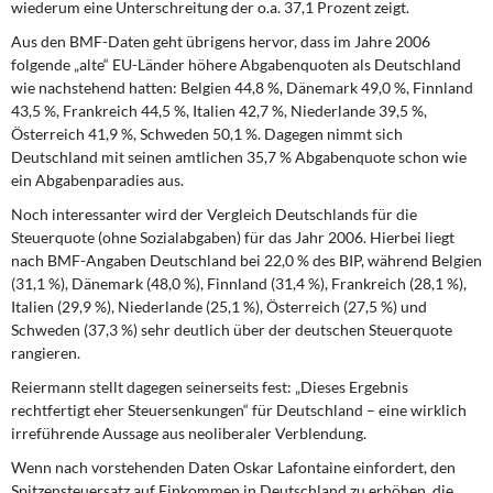
wiederum eine Unterschreitung der o.a. 37,1 Prozent zeigt.
Aus den BMF-Daten geht übrigens hervor, dass im Jahre 2006
folgende „alte“ EU-Länder höhere Abgabenquoten als Deutschland
wie nachstehend hatten: Belgien 44,8 %, Dänemark 49,0 %, Finnland
43,5 %, Frankreich 44,5 %, Italien 42,7 %, Niederlande 39,5 %,
Österreich 41,9 %, Schweden 50,1 %.
Dagegen nimmt sich
Deutschland mit seinen amtlichen 35,7 % Abgabenquote schon wie
ein Abgabenparadies aus.
Noch interessanter wird der Vergleich Deutschlands für die
Steuerquote (ohne Sozial­abgaben) für das Jahr 2006. Hierbei liegt
nach BMF-Angaben Deutschland bei 22,0 % des BIP, während Belgien
(31,1 %), Dänemark (48,0 %), Finnland (31,4 %), Frankreich (28,1 %),
Italien (29,9 %), Niederlande (25,1 %), Österreich (27,5 %) und
Schweden (37,3 %) sehr deutlich
über
der deutschen Steuerquote
rangieren.
Reiermann stellt dagegen seinerseits fest: „Dieses Ergebnis
rechtfertigt eher Steuer­senkungen“ für Deutschland – eine wirklich
irreführende
Aussage aus neoliberaler Ver­blendung.
Wenn nach vorstehenden Daten Oskar Lafontaine einfordert, den
Spitzensteuersatz auf Einkommen in Deutschland zu erhöhen, die