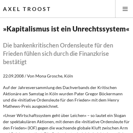
AXEL TROOST
»Kapitalismus ist ein Unrechtssystem«
Startseite
Die bankenkritischen Ordensleute für den
Frieden fühlen sich durch die Finanzkrise
Themen
bestätigt
Leitlinien linker Wirtschafts- und Finanzpolitik
22.09.2008 / Von Mona Grosche, Köln
Wirtschaftspolitik
Auf der Jahresversammlung des Dachverbands der Kritischen
Aktionäre am Samstag in Köln wurden Pater Gregor Böckermann
Steuer- und Finanzpolitik
und die »Initiative Ordensleute für den Frieden« mit dem Henry
Mathews-Preis ausgezeichnet.
Öffentliche Infrastruktur und Daseinsvorsorge
»Unser Wirtschaftssystem geht über Leichen« – so lautet ein Slogan
der spektakulären Aktionen, mit denen die »Initiative Ordensleute für
Eurokrise und Griechenland
den Frieden« (IOF) gegen die wachsende globale Kluft zwischen Arm