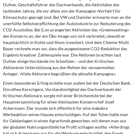
Dufner, Geschäftsführer des Dachverbands, die Aktivitäten des
laufenden Jahres, die vor allem von der Kampagne »Vorfahrt für
Klimaschutz« geprägt sind. Bei VW und Daimler erinnerte man an die
unerfüllte Selbstverpflichtung der Autoindustrie zur Reduzierung des
CO2-Ausstoßes. Bei E.on prangerten Aktivisten das »Greenwashing«
des Konzerns an, der ein Öko-Image von sich verbreitet, obwohl er
hauptsächlich in Kohle und Atom investiert. Und dem Chemie-Multi
Bayer rechnete man vor, dass die ausgewiesene CO2-Reduktion das
Ergebnis kreativer Zahlenspiele war. Die Aktionen brachten laut
Dufner einige Vorstände ins Schwitzen – und den Kritischen
Aktionären Unterstützung aus den Reihen der versammelten
Anleger: »Viele Aktionäre begrüßten die aktuelle Kampagne.«
Einen besonderen Erfolg erzielte man zudem bei der Deutschen Bank.
Dorothea Kerschgens, Vorstandsmitglied des Dachverbands der
Kritischen Aktionäre, sorgte mit einer Brötchentüte bei der
Hauptversammlung für einen kleinlauten Konzernchef Josef
Ackermann: Der musste sich öffentlich für eine makabre
Werbeaktion seines Hauses entschuldigen. Auf den Tüten hatte man
für Geldanlagen in einen Agrarfonds geworben, mit denen man aus
der globalen Nahrungsmittelkrise Profit schlagen wollte: »Allerdings
hat sich Ackermann nur für die Werbung entschuldigt, den Fonds