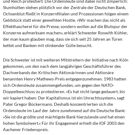
und Reich protestiert. Die Ordensleute sind dabei nicht zimperlich:
DIE LINKE
Slumhütten stehen plötzlich vor der Zentrale der Deutschen Bank,
Ochsenblut fließt in Konzernfilialen und Prozessionen folgen einem
Weitere Themen
Geldstück statt einer geweihten Hostie. »Wir machen das nicht als
Effekthascherei für die Presse, sondern wollen auf die Blutspur der
Memo-Gruppe
Konzerne aufmerksam machen«, erklärt Schwester Roswith Köhler,
der man kaum glauben mag, dass sie sich seit 25 Jahren an Türen
kettet und Banken mit stinkender Gülle besucht.
Institut Solidarische Moderne
Die Schwester ist mit weiteren Mitstreitern der Initiative nach Köln
Rosa-Luxemburg-Stiftung
gekommen, um den nach dem langjährigen Geschäftsführer des
Dachverbands der Kritischen Aktionärinnen und Aktionäre
Über mich
benannten Henry Mathews-Preis entgegenzunehmen. 1983 hatten
sich Ordensleute zusammengefunden, um gegen den NATO-
Kontakt
Doppelbeschluss zu protestieren. »Es hat nicht lange gedauert, bis
wir kapiert haben: Der Kapitalismus ist ein Unrechtssystem«, sagt
Pater Gregor Böckermann. Deshalb konzentrierten sich die
Ordensleute im Lauf der Jahre zunehmend auf die Deutsche Bank:
»Sie ist die größte und mächtigste Bank hierzulande und hat einen
hohen Symbolwert.« Für ihr Engagement erhielt die IOF 2003 den
Aachener Friedenspreis.