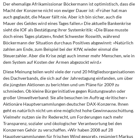
Der ehemalige Afrikamissionar Böckermann ist optimistisch, dass die
Macht der Konzerne nicht von ewiger Dauer ist: »Früher hat man
auch geglaubt, die Mauer fällt nie. Aber ich bin sicher, auch die
Mauer des Geldes wird eines Tages fallen.« Die aktuelle Bankenkrise
sieht die IOF als Bestätigung ihrer Systemkritik: »Die Blase musste
doch eines Tages platzen«, findet Schwester Roswith, während
Böckermann der Situation durchaus Positives abgewinnt: »Natürlich
zahlen am Ende, zum Beispiel bei der KfW, wieder einmal die
Steuerzahler. Aber die Krise zeigt auch immer mehr Menschen, wie in
dem System auf Kosten der Armen abgezockt wird.«
Diese Meinung teilen wohl viele der rund 20 Mitgliedsorganisationen
des Dachverbands, die sich auf der Jahrestagung einfanden, um über
die jüngsten Aktionen zu berichten und um Pläne für 2009 zu
schmieden. Ob kleine Bürgerinitiative gegen Rüstungswahn oder
großer Umweltverband: Sie alle besuchen im Auftrag »kritischer«
Aktionäre Hauptversammlungen deutscher DAX-Konzerne. Ihnen
geht es natürlich nicht um eine möglichst hohe Gewinnausschüttung.
Vielmehr nutzen sie ihr Rederecht, um Forderungen nach mehr
Transparenz, sozialer und ökologischer Verantwortung bei den
Konzernen Gehör zu verschaffen. »Wir haben 2008 auf 28
Hauptversammlungen für frischen Wind gesorgt«, resümiert Markus