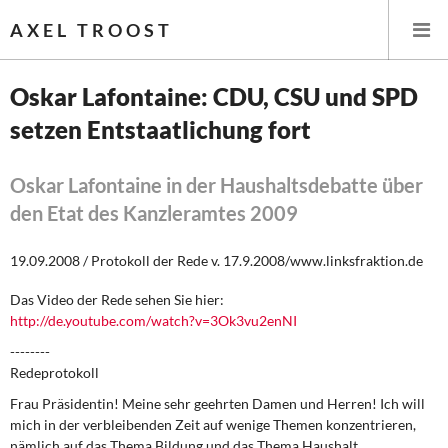
AXEL TROOST
Oskar Lafontaine: CDU, CSU und SPD
setzen Entstaatlichung fort
Startseite
Themen
Oskar Lafontaine in der Haushaltsdebatte über
den Etat des Kanzleramtes 2009
Leitlinien linker Wirtschafts- und Finanzpolitik
19.09.2008 / Protokoll der Rede v. 17.9.2008/www.linksfraktion.de
Wirtschaftspolitik
Das Video der Rede sehen Sie hier:
http://de.youtube.com/watch?v=3Ok3vu2enNI
Steuer- und Finanzpolitik
--------
Öffentliche Infrastruktur und Daseinsvorsorge
Redeprotokoll
Frau Präsidentin! Meine sehr geehrten Damen und Herren! Ich will
Eurokrise und Griechenland
mich in der verbleibenden Zeit auf wenige Themen konzentrieren,
nämlich auf das Thema Bildung und das Thema Haushalt.