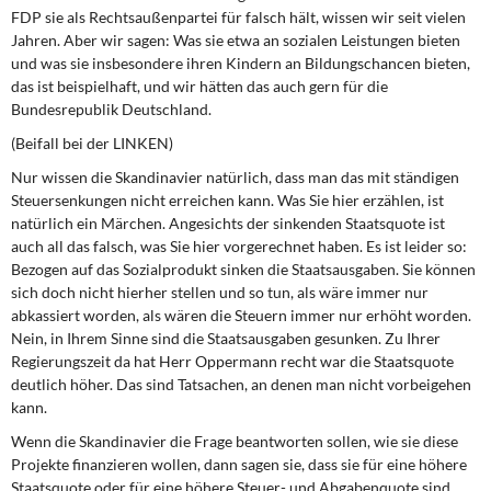
FDP sie als Rechtsaußenpartei für falsch hält, wissen wir seit vielen
Jahren. Aber wir sagen: Was sie etwa an sozialen Leistungen bieten
und was sie insbesondere ihren Kindern an Bildungschancen bieten,
das ist beispielhaft, und wir hätten das auch gern für die
Bundesrepublik Deutschland.
(Beifall bei der LINKEN)
Nur wissen die Skandinavier natürlich, dass man das mit ständigen
Steuersenkungen nicht erreichen kann. Was Sie hier erzählen, ist
natürlich ein Märchen. Angesichts der sinkenden Staatsquote ist
auch all das falsch, was Sie hier vorgerechnet haben. Es ist leider so:
Bezogen auf das Sozialprodukt sinken die Staatsausgaben. Sie können
sich doch nicht hierher stellen und so tun, als wäre immer nur
abkassiert worden, als wären die Steuern immer nur erhöht worden.
Nein, in Ihrem Sinne sind die Staatsausgaben gesunken. Zu Ihrer
Regierungszeit da hat Herr Oppermann recht war die Staatsquote
deutlich höher. Das sind Tatsachen, an denen man nicht vorbeigehen
kann.
Wenn die Skandinavier die Frage beantworten sollen, wie sie diese
Projekte finanzieren wollen, dann sagen sie, dass sie für eine höhere
Staatsquote oder für eine höhere Steuer- und Abgabenquote sind.