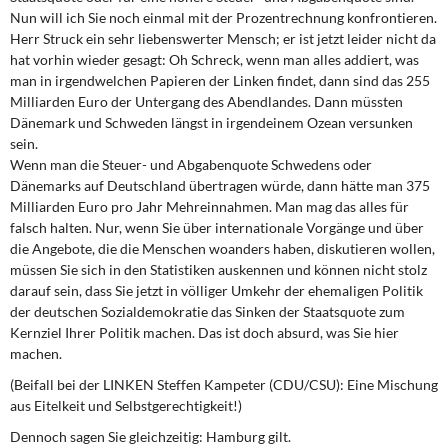
Nun will ich Sie noch einmal mit der Prozentrechnung konfrontieren.
Herr Struck ein sehr liebenswerter Mensch; er ist jetzt leider nicht da
hat vorhin wieder gesagt: Oh Schreck, wenn man alles addiert, was
man in irgendwelchen Papieren der Linken findet, dann sind das 255
Milliarden Euro der Untergang des Abendlandes. Dann müssten
Dänemark und Schweden längst in irgendeinem Ozean versunken
sein.
Wenn man die Steuer- und Abgabenquote Schwedens oder
Dänemarks auf Deutschland übertragen würde, dann hätte man 375
Milliarden Euro pro Jahr Mehreinnahmen. Man mag das alles für
falsch halten. Nur, wenn Sie über internationale Vorgänge und über
die Angebote, die die Menschen woanders haben, diskutieren wollen,
müssen Sie sich in den Statistiken auskennen und können nicht stolz
darauf sein, dass Sie jetzt in völliger Umkehr der ehemaligen Politik
der deutschen Sozialdemokratie das Sinken der Staatsquote zum
Kernziel Ihrer Politik machen. Das ist doch absurd, was Sie hier
machen.
(Beifall bei der LINKEN Steffen Kampeter (CDU/CSU): Eine Mischung
aus Eitelkeit und Selbstgerechtigkeit!)
Dennoch sagen Sie gleichzeitig: Hamburg gilt.