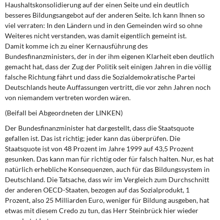
Haushaltskonsolidierung auf der einen Seite und ein deutlich
besseres Bildungsangebot auf der anderen Seite. Ich kann Ihnen so
viel verraten: In den Ländern und in den Gemeinden wird so ohne
Weiteres nicht verstanden, was damit eigentlich gemeint ist.
Damit komme ich zu einer Kernausführung des
Bundesfinanzministers, der in der ihm eigenen Klarheit eben deutlich
gemacht hat, dass der Zug der Politik seit einigen Jahren in die völlig
falsche Richtung fährt und dass die Sozialdemokratische Partei
Deutschlands heute Auffassungen vertritt, die vor zehn Jahren noch
von niemandem vertreten worden wären.
(Beifall bei Abgeordneten der LINKEN)
Der Bundesfinanzminister hat dargestellt, dass die Staatsquote
gefallen ist. Das ist richtig; jeder kann das überprüfen. Die
Staatsquote ist von 48 Prozent im Jahre 1999 auf 43,5 Prozent
gesunken. Das kann man für richtig oder für falsch halten. Nur, es hat
natürlich erhebliche Konsequenzen, auch für das Bildungssystem in
Deutschland. Die Tatsache, dass wir im Vergleich zum Durchschnitt
der anderen OECD-Staaten, bezogen auf das Sozialprodukt, 1
Prozent, also 25 Milliarden Euro, weniger für Bildung ausgeben, hat
etwas mit diesem Credo zu tun, das Herr Steinbrück hier wieder