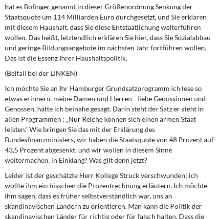
hat es Bofinger genannt in dieser Größenordnung Senkung der
Staatsquote um 114 Milliarden Euro durchgesetzt, und Sie erklären
mit diesem Haushalt, dass Sie diese Entstaatlichung weiterführen
wollen. Das heißt, letztendlich erklären Sie hier, dass Sie Sozialabbau
und geringe Bildungsangebote im nächsten Jahr fortführen wollen.
Das ist die Essenz Ihrer Haushaltspolitik.
(Beifall bei der LINKEN)
Ich möchte Sie an Ihr Hamburger Grundsatzprogramm ich lese so
etwas erinnern, meine Damen und Herren - liebe Genossinnen und
Genossen, hätte ich beinahe gesagt. Darin steht der Satz er steht in
allen Programmen : „Nur Reiche können sich einen armen Staat
leisten.“ Wie bringen Sie das mit der Erklärung des
Bundesfinanzministers, wir haben die Staatsquote von 48 Prozent auf
43,5 Prozent abgesenkt, und wir wollen in diesem Sinne
weitermachen, in Einklang? Was gilt denn jetzt?
Leider ist der geschätzte Herr Kollege Struck verschwunden; ich
wollte ihm ein bisschen die Prozentrechnung erläutern. Ich möchte
ihm sagen, dass es früher selbstverständlich war, uns an
skandinavischen Ländern zu orientieren. Man kann die Politik der
skandinavischen Länder für richtig oder für falsch halten. Dass die