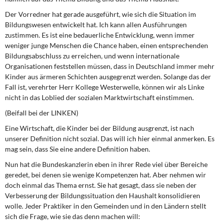
DIE LINKE
Der Vorredner hat gerade ausgeführt, wie sich die Situation im
Bildungswesen entwickelt hat. Ich kann allen Ausführungen
Weitere Themen
zustimmen. Es ist eine bedauerliche Entwicklung, wenn immer
weniger junge Menschen die Chance haben, einen entsprechenden
Memo-Gruppe
Bildungsabschluss zu erreichen, und wenn internationale
Organisationen feststellen müssen, dass in Deutschland immer mehr
Institut Solidarische Moderne
Kinder aus ärmeren Schichten ausgegrenzt werden. Solange das der
Fall ist, verehrter Herr Kollege Westerwelle, können wir als Linke
nicht in das Loblied der sozialen Marktwirtschaft einstimmen.
Rosa-Luxemburg-Stiftung
(Beifall bei der LINKEN)
Über mich
Eine Wirtschaft, die Kinder bei der Bildung ausgrenzt, ist nach
unserer Definition nicht sozial. Das will ich hier einmal anmerken. Es
Kontakt
mag sein, dass Sie eine andere Definition haben.
Nun hat die Bundeskanzlerin eben in ihrer Rede viel über Bereiche
geredet, bei denen sie wenige Kompetenzen hat. Aber nehmen wir
doch einmal das Thema ernst. Sie hat gesagt, dass sie neben der
Verbesserung der Bildungssituation den Haushalt konsolidieren
wolle. Jeder Praktiker in den Gemeinden und in den Ländern stellt
sich die Frage, wie sie das denn machen will: