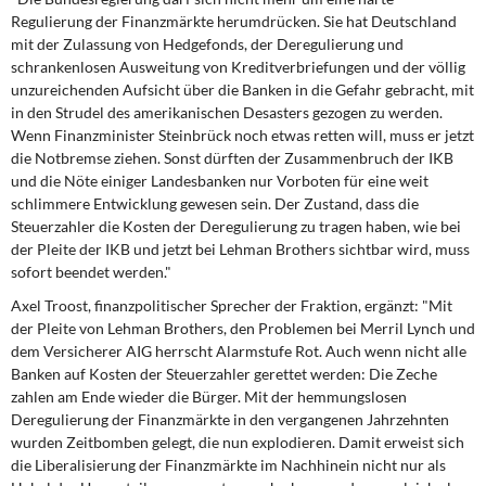
Regulierung der Finanzmärkte herumdrücken. Sie hat Deutschland
mit der Zulassung von Hedgefonds, der Deregulierung und
schrankenlosen Ausweitung von Kreditverbriefungen und der völlig
unzureichenden Aufsicht über die Banken in die Gefahr gebracht, mit
in den Strudel des amerikanischen Desasters gezogen zu werden.
Wenn Finanzminister Steinbrück noch etwas retten will, muss er jetzt
die Notbremse ziehen. Sonst dürften der Zusammenbruch der IKB
und die Nöte einiger Landesbanken nur Vorboten für eine weit
schlimmere Entwicklung gewesen sein. Der Zustand, dass die
Steuerzahler die Kosten der Deregulierung zu tragen haben, wie bei
der Pleite der IKB und jetzt bei Lehman Brothers sichtbar wird, muss
sofort beendet werden."
Axel Troost, finanzpolitischer Sprecher der Fraktion, ergänzt: "Mit
der Pleite von Lehman Brothers, den Problemen bei Merril Lynch und
dem Versicherer AIG herrscht Alarmstufe Rot. Auch wenn nicht alle
Banken auf Kosten der Steuerzahler gerettet werden: Die Zeche
zahlen am Ende wieder die Bürger. Mit der hemmungslosen
Deregulierung der Finanzmärkte in den vergangenen Jahrzehnten
wurden Zeitbomben gelegt, die nun explodieren. Damit erweist sich
die Liberalisierung der Finanzmärkte im Nachhinein nicht nur als