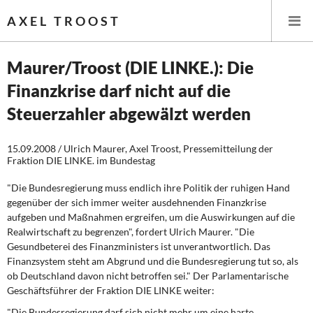
AXEL TROOST
Maurer/Troost (DIE LINKE.): Die
Finanzkrise darf nicht auf die
Startseite
Steuerzahler abgewälzt werden
Themen
15.09.2008 / Ulrich Maurer, Axel Troost, Pressemitteilung der
Fraktion DIE LINKE. im Bundestag
Memo-Gruppe
"Die Bundesregierung muss endlich ihre Politik der ruhigen Hand
Institut Solidarische Moderne
gegenüber der sich immer weiter ausdehnenden Finanzkrise
aufgeben und Maßnahmen ergreifen, um die Auswirkungen auf die
Rosa-Luxemburg-Stiftung
Realwirtschaft zu begrenzen", fordert Ulrich Maurer. "Die
Gesundbeterei des Finanzministers ist unverantwortlich. Das
Finanzsystem steht am Abgrund und die Bundesregierung tut so, als
Über mich
ob Deutschland davon nicht betroffen sei." Der Parlamentarische
Geschäftsführer der Fraktion DIE LINKE weiter:
Kontakt
"Die Bundesregierung darf sich nicht mehr um eine harte