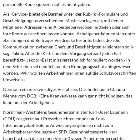
personelle Konsequenzen soll es nicht geben.
Als »Service« bietet die Barmer unter der Rubrik »Formulare und
Bescheinigungen« verschiedene Mustervorlagen an, mit denen
Mitglieder Adressen- und Arbeitgeberwechsel mitteilen oder sich
ihre Rente ausrechnen lassen können. Arbeitgeber können sich unter
»Leistungen und Beiträge« Vordrucke herunterladen, die »die
Kommunikation zwischen Chefs und Beschäftigten erleichtern soll«,
sagt Jakob. Aber die Kritik an dem Vorgang sei »auf jeden Fall
berechtigt«. Jakob: »Es ist missverständlich formuliert worden.« In
dem Schreiben sei nämlich auf den Kündigungsschutz hingewiesen
worden. »Wir wollten Arbeitnehmerinnen auf die Schutzvorschriften
hinweisen.«
Dennoch ein merkwürdiges Verfahren. Das findet auch Claudia
Menne vom DGB: »Eine Krankenkasse kann gar nicht kündigen, das
kann nur der Arbeitgeber.«
Nordrhein-Westfalens Gesundheitsminister Karl-Josef Laumann
(CDU) reagierte laut Presseberichten empört auf das
Internetangebot. Solche Anweisungen gehören nicht zum
Arbeitgeberservice, sagte er. SPD-Gesundheitsexperte Karl
Lauerbach sah darin einen Verstoß gegen Arbeitnehmerrechte: