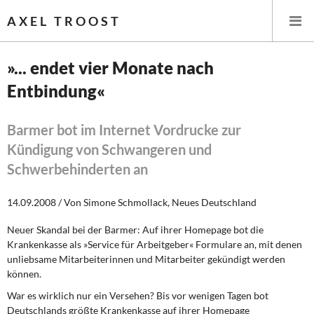
AXEL TROOST
»... endet vier Monate nach
Entbindung«
Startseite
Themen
Barmer bot im Internet Vordrucke zur
Kündigung von Schwangeren und
Leitlinien linker Wirtschafts- und Finanzpolitik
Schwerbehinderten an
Wirtschaftspolitik
14.09.2008 / Von Simone Schmollack, Neues Deutschland
Steuer- und Finanzpolitik
Neuer Skandal bei der Barmer: Auf ihrer Homepage bot die
Krankenkasse als »Service für Arbeitgeber« Formulare an, mit denen
Öffentliche Infrastruktur und Daseinsvorsorge
unliebsame Mitarbeiterinnen und Mitarbeiter gekündigt werden
können.
Eurokrise und Griechenland
War es wirklich nur ein Versehen? Bis vor wenigen Tagen bot
Deutschlands größte Krankenkasse auf ihrer Homepage