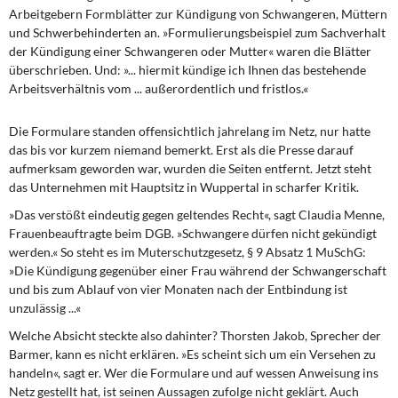
DIE LINKE
Arbeitgebern Formblätter zur Kündigung von Schwangeren, Müttern
und Schwerbehinderten an. »Formulierungsbeispiel zum Sachverhalt
Weitere Themen
der Kündigung einer Schwangeren oder Mutter« waren die Blätter
überschrieben. Und: »... hiermit kündige ich Ihnen das bestehende
Arbeitsverhältnis vom ... außerordentlich und fristlos.«
Memo-Gruppe
Die Formulare standen offensichtlich jahrelang im Netz, nur hatte
Institut Solidarische Moderne
das bis vor kurzem niemand bemerkt. Erst als die Presse darauf
aufmerksam geworden war, wurden die Seiten entfernt. Jetzt steht
Rosa-Luxemburg-Stiftung
das Unternehmen mit Hauptsitz in Wuppertal in scharfer Kritik.
»Das verstößt eindeutig gegen geltendes Recht«, sagt Claudia Menne,
Über mich
Frauenbeauftragte beim DGB. »Schwangere dürfen nicht gekündigt
werden.« So steht es im Muterschutzgesetz, § 9 Absatz 1 MuSchG:
Kontakt
»Die Kündigung gegenüber einer Frau während der Schwangerschaft
und bis zum Ablauf von vier Monaten nach der Entbindung ist
unzulässig ...«
Welche Absicht steckte also dahinter? Thorsten Jakob, Sprecher der
Barmer, kann es nicht erklären. »Es scheint sich um ein Versehen zu
handeln«, sagt er. Wer die Formulare und auf wessen Anweisung ins
Netz gestellt hat, ist seinen Aussagen zufolge nicht geklärt. Auch