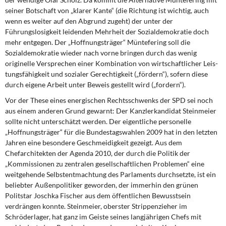
seiner Botschaft von „klarer Kan­te“ (die Richtung ist wichtig, auch
wenn es weiter auf den Abgrund zugeht) der unter der
Führungslosigkeit leidenden Mehrheit der Sozialdemokratie doch
mehr entgegen. Der „Hoffnungsträger“ Müntefering soll die
Sozialdemokratie wieder nach vorne bringen durch das wenig
originelle Versprechen einer Kombination von wirtschaftlicher Leis­
tungsfähigkeit und sozialer Gerechtigkeit („fördern“), sofern diese
durch eigene Arbeit unter Beweis gestellt wird („fordern“).
Vor der These eines energischen Rechtsschwenks der SPD sei noch
aus einem ande­ren Grund gewarnt: Der Kanzlerkandidat Steinmeier
sollte nicht unterschätzt werden. Der eigentliche personelle
„Hoffnungsträger“ für die Bundestagswahlen 2009 hat in den letzten
Jahren eine besondere Geschmeidigkeit gezeigt. Aus dem
Chefarchitekten der Agenda 2010, der durch die Politik der
„Kommissionen zu zentralen gesellschaftlichen Problemen“ eine
weitgehende Selbstentmachtung des Parlaments durchsetzte, ist ein
beliebter Außenpolitiker geworden, der immerhin den grünen
Politstar Joschka Fischer aus dem öffentlichen Bewusstsein
verdrängen konnte. Steinmeier, oberster Strippen­zieher im
Schröderlager, hat ganz im Geiste seines langjährigen Chefs mit