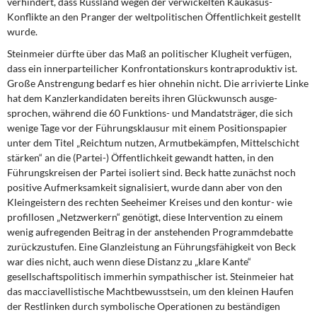
verhindert, dass Russland wegen der verwickelten Kaukasus-
Konflikte an den Pranger der weltpoli­tischen Öffentlichkeit gestellt
wurde.
Steinmeier dürfte über das Maß an politischer Klugheit verfügen,
dass ein innerpartei­licher Konfrontationskurs kontraproduktiv ist.
Große Anstrengung bedarf es hier ohnehin nicht. Die arrivierte Linke
hat dem Kanzlerkandidaten bereits ihren Glückwunsch ausge­
sprochen, während die 60 Funktions- und Mandatsträger, die sich
wenige Tage vor der Führungsklausur mit einem Positionspapier
unter dem Titel „Reichtum nutzen, Armutbekämpfen, Mittelschicht
stärken“ an die (Partei-) Öffentlichkeit gewandt hatten, in den
Führungskreisen der Partei isoliert sind. Beck hatte zunächst noch
positive Aufmerk­samkeit signalisiert, wurde dann aber von den
Kleingeistern des rechten Seeheimer Kreises und den kontur- wie
profillosen „Netzwerkern“ genötigt, diese Intervention zu einem
wenig aufregenden Beitrag in der anstehenden Programmdebatte
zurückzu­stufen. Eine Glanzleistung an Führungsfähigkeit von Beck
war dies nicht, auch wenn diese Distanz zu „klare Kante“
gesellschaftspolitisch immerhin sympathischer ist. Steinmeier hat
das macciavellistische Machtbewusstsein, um den kleinen Haufen
der Restlinken durch symbolische Operationen zu beständigen