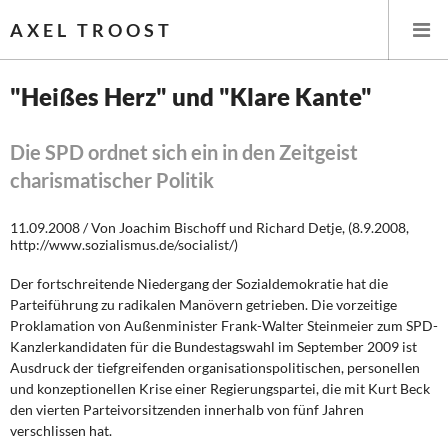
AXEL TROOST
"Heißes Herz" und "Klare Kante"
Startseite
Die SPD ordnet sich ein in den Zeitgeist
charismatischer Politik
Themen
11.09.2008 / Von Joachim Bischoff und Richard Detje, (8.9.2008,
Leitlinien linker Wirtschafts- und Finanzpolitik
http://www.sozialismus.de/socialist/)
Wirtschaftspolitik
Der fortschreitende Niedergang der Sozialdemokratie hat die
Parteiführung zu radikalen Manövern getrieben. Die vorzeitige
Steuer- und Finanzpolitik
Proklamation von Außenminister Frank-Walter Steinmeier zum SPD-
Kanzlerkandidaten für die Bundestagswahl im Sep­tember 2009 ist
Öffentliche Infrastruktur und Daseinsvorsorge
Ausdruck der tiefgreifenden organisationspolitischen, personellen
und konzeptionellen Krise einer Regierungspartei, die mit Kurt Beck
den vierten Parteivor­sitzenden innerhalb von fünf Jahren
Eurokrise und Griechenland
verschlissen hat.