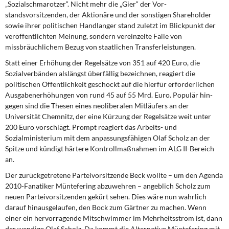
„Sozialschmarotzer“. Nicht mehr die „Gier“ der Vor­
standsvorsitzenden, der Aktionäre und der sonstigen Shareholder
sowie ihrer politi­schen Handlanger stand zuletzt im Blickpunkt der
veröffentlichten Meinung, sondern vereinzelte Fälle von
missbräuchlichem Bezug von staatlichen Transferleistungen.
Statt einer Erhöhung der Regelsätze von 351 auf 420 Euro, die
Sozialverbänden alslängst überfällig bezeichnen, reagiert die
politischen Öffentlichkeit geschockt auf die hierfür erforderlichen
Ausgabenerhöhungen von rund 45 auf 55 Mrd. Euro. Populär hin­
gegen sind die Thesen eines neoliberalen Mitläufers an der
Universität Chemnitz, der eine Kürzung der Regelsätze weit unter
200 Euro vorschlägt. Prompt reagiert das Ar­beits- und
Sozialministerium mit dem anpassungsfähigen Olaf Scholz an der
Spitze und kündigt härtere Kontrollmaßnahmen im ALG II-Bereich
an.
Der zurückgetretene Parteivorsitzende Beck wollte – um den Agenda
2010-Fanatiker Müntefering abzuwehren – angeblich Scholz zum
neuen Parteivorsitzenden gekürt se­hen. Dies wäre nun wahrlich
darauf hinausgelaufen, den Bock zum Gärtner zu machen. Wenn
einer ein hervorragende Mitschwimmer im Mehrheitsstrom ist, dann
der wendige Olaf Scholz. Da kommt die Alternative Müntefering mit