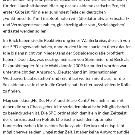
für den Haushaltskonsolidierung das sozialdemokratische Projekt
erster Güte ist, für die er zumindest Teile der deutschen
„Funktionseliten“ mit ins Boot holen will (die dafür etwas Erbschaft-
und Vermögensteuer zahlen, gleichzeitig aber von „Sozialabgaben“
entlastet werden sollen).
Im Blick haben sie die Reaktivierung jener Wählerkreise, die sich von
der SPD abge­wandt haben, ohne zu den Unionsparteien überzulaufen
(die bislang nicht von Nieder­gang der Sozialdemokratie profitiert
haben). Doch das, was noch gemeinsam von Steinmeier und Beck als
Eckpunktepapier für die Wahlkämpfe 2009 formuliert worden war,
unterstreicht den Anspruch, „Deutschland im internationalen
Wettbewerb aufzustel­len“ und reicht bei weitem nicht aus, für die
Sozialdemokratie eine in die Gesellschaft breiter ausstrahlende Rolle
zu finden.
Mag sein, dass „Heißes Herz“ und „klare Kante“ Formeln sind, mit
denen die von Chaos gebeutelte sozialdemokratische Mitgliedschaft
zu beeindrucken ist. Die SPD ordnet sich damit ein in den Zeitgeist
der charismatischen Politik. Die Suche nach dem optimalen
bundesdeutschen Klons eines Sarkozy oder Berlusconi entspricht
möglicherweise dem Ungeist der Zeit, ist aber keine Antwort auf die