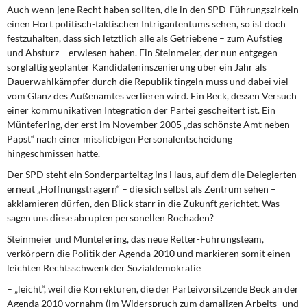
DIE LINKE
Auch wenn jene Recht haben sollten, die in den SPD-Führungszirkeln
einen Hort poli­tisch-taktischen Intrigantentums sehen, so ist doch
festzuhalten, dass sich letztlich alle als Getriebene – zum Aufstieg
Weitere Themen
und Absturz – erwiesen haben. Ein Steinmeier, der nun entgegen
sorgfältig geplanter Kandidateninszenierung über ein Jahr als
Memo-Gruppe
Dauerwahl­kämpfer durch die Republik tingeln muss und dabei viel
vom Glanz des Außenamtes verlieren wird. Ein Beck, dessen Versuch
Institut Solidarische Moderne
einer kommunikativen Integration der Partei gescheitert ist. Ein
Müntefering, der erst im November 2005 „das schönste Amt neben
Rosa-Luxemburg-Stiftung
Papst“ nach einer missliebigen Personalentscheidung
hingeschmissen hatte.
Über mich
Der SPD steht ein Sonderparteitag ins Haus, auf dem die Delegierten
erneut „Hoff­nungsträgern“ – die sich selbst als Zentrum sehen –
akklamieren dürfen, den Blick starr in die Zukunft gerichtet. Was
Kontakt
sagen uns diese abrupten personellen Rochaden?
Steinmeier und Müntefering, das neue Retter-Führungsteam,
verkörpern die Politik der Agenda 2010 und markieren somit einen
leichten Rechtsschwenk der Sozialdemokratie
– „leicht“, weil die Korrekturen, die der Parteivorsitzende Beck an der
Agenda 2010 vor­nahm (im Widerspruch zum damaligen Arbeits- und