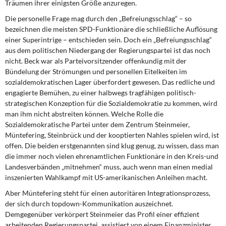
Träumen ihrer einigsten Größe anzuregen.
Die personelle Frage mag durch den „Befreiungsschlag“ – so
bezeichnen die meisten SPD-Funktionäre die schließliche Auflösung
einer Superintrige – entschieden sein. Doch ein „Befreiungsschlag“
aus dem politischen Niedergang der Regierungspartei ist das noch
nicht. Beck war als Parteivorsitzender offenkundig mit der
Bündelung der Strömungen und personellen Eitelkeiten im
sozialdemokratischen Lager überfordert gewesen. Das redliche und
engagierte Bemühen, zu einer halbwegs tragfähigen poli­tisch-
strategischen Konzeption für die Sozialdemokratie zu kommen, wird
man ihm nicht abstreiten können. Welche Rolle die
Sozialdemokratische Partei unter dem Zentrum Steinmeier,
Müntefering, Steinbrück und der kooptierten Nahles spielen wird, ist
offen. Die beiden erstgenannten sind klug genug, zu wissen, dass man
die immer noch vielen ehrenamtlichen Funktionäre in den Kreis-und
Landesverbänden „mitnehmen“ muss, auch wenn man einen medial
inszenierten Wahlkampf mit US-amerikanischen Anleihen macht.
Aber Müntefering steht für einen autoritären Integrationsprozess,
der sich durch top­down-Kommunikation auszeichnet.
Demgegenüber verkörpert Steinmeier das Profil einer effizient
arbeitenden Regierungspartei, assistiert von einem Finanzminister,