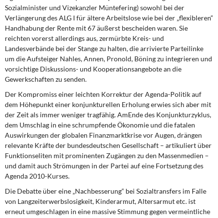
Sozialminister und Vizekanzler Müntefering) sowohl bei der
Verlängerung des ALG I für ältere Arbeitslose wie bei der „flexibleren“
Handhabung der Rente mit 67 äußerst bescheiden waren. Sie
reichten vorerst allerdings aus, zermürbte Kreis- und
Landesverbände bei der Stange zu halten, die arrivierte Parteilinke
um die Aufsteiger Nahles, Annen, Pronold, Böning zu integrie­ren und
vorsichtige Diskussions- und Kooperationsangebote an die
Gewerkschaften zu senden.
Der Kompromiss einer leichten Korrektur der Agenda-Politik auf
dem Höhepunkt einer konjunkturellen Erholung erwies sich aber mit
der Zeit als immer weniger tragfähig. AmEnde des Konjunkturzyklus,
dem Umschlag in eine schrumpfende Ökonomie und die fatalen
Auswirkungen der globalen Finanzmarktkrise vor Augen, drängen
relevante Kräfte der bundesdeutschen Gesellschaft – artikuliert über
Funktionseliten mit promi­nenten Zugängen zu den Massenmedien –
und damit auch Strömungen in der Partei auf eine Fortsetzung des
Agenda 2010-Kurses.
Die Debatte über eine „Nachbesserung“ bei Sozialtransfers im Falle
von Langzeit­erwerbslosigkeit, Kinderarmut, Altersarmut etc. ist
erneut umgeschlagen in eine mas­sive Stimmung gegen vermeintliche