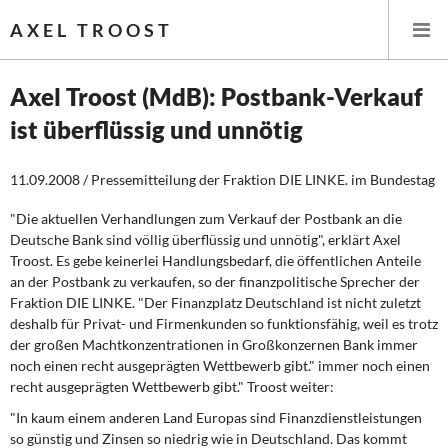
AXEL TROOST
Axel Troost (MdB): Postbank-Verkauf
ist überflüssig und unnötig
Startseite
11.09.2008 / Pressemitteilung der Fraktion DIE LINKE. im Bundestag
Themen
"Die aktuellen Verhandlungen zum Verkauf der Postbank an die
Memo-Gruppe
Deutsche Bank sind völlig überflüssig und unnötig", erklärt Axel
Troost. Es gebe keinerlei Handlungsbedarf, die öffentlichen Anteile
Institut Solidarische Moderne
an der Postbank zu verkaufen, so der finanzpolitische Sprecher der
Fraktion DIE LINKE. "Der Finanzplatz Deutschland ist nicht zuletzt
deshalb für Privat- und Firmenkunden so funktionsfähig, weil es trotz
Rosa-Luxemburg-Stiftung
der großen Machtkonzentrationen in Großkonzernen Bank immer
noch einen recht ausgeprägten Wettbewerb gibt." immer noch einen
Über mich
recht ausgeprägten Wettbewerb gibt." Troost weiter:
"In kaum einem anderen Land Europas sind Finanzdienstleistungen
Kontakt
so günstig und Zinsen so niedrig wie in Deutschland. Das kommt