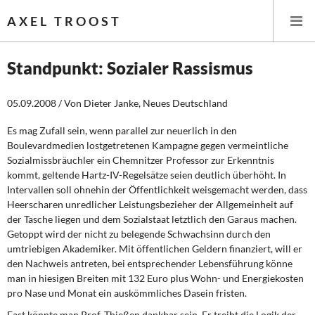
AXEL TROOST
Standpunkt: Sozialer Rassismus
Startseite
05.09.2008 / Von Dieter Janke, Neues Deutschland
Themen
Es mag Zufall sein, wenn parallel zur neuerlich in den
Boulevardmedien lostgetretenen Kampagne gegen vermeintliche
Sozialmissbräuchler ein Chemnitzer Professor zur Erkenntnis
Leitlinien linker Wirtschafts- und Finanzpolitik
kommt, geltende Hartz-IV-Regelsätze seien deutlich überhöht. In
Intervallen soll ohnehin der Öffentlichkeit weisgemacht werden, dass
Wirtschaftspolitik
Heerscharen unredlicher Leistungsbezieher der Allgemeinheit auf
der Tasche liegen und dem Sozialstaat letztlich den Garaus machen.
Steuer- und Finanzpolitik
Getoppt wird der nicht zu belegende Schwachsinn durch den
umtriebigen Akademiker. Mit öffentlichen Geldern finanziert, will er
Öffentliche Infrastruktur und Daseinsvorsorge
den Nachweis antreten, bei entsprechender Lebensführung könne
man in hiesigen Breiten mit 132 Euro plus Wohn- und Energiekosten
Eurokrise und Griechenland
pro Nase und Monat ein auskömmliches Dasein fristen.
Fast könnte man Prof. Thießen dankbar sein. Er treibt die Logik der