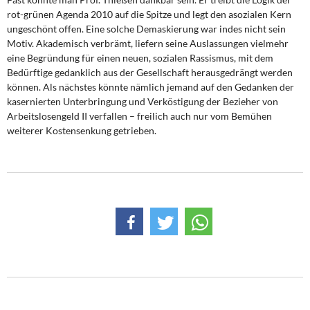
DIE LINKE
rot-grünen Agenda 2010 auf die Spitze und legt den asozialen Kern
ungeschönt offen. Eine solche Demaskierung war indes nicht sein
Weitere Themen
Motiv. Akademisch verbrämt, liefern seine Auslassungen vielmehr
eine Begründung für einen neuen, sozialen Rassismus, mit dem
Memo-Gruppe
Bedürftige gedanklich aus der Gesellschaft herausgedrängt werden
können. Als nächstes könnte nämlich jemand auf den Gedanken der
kasernierten Unterbringung und Verköstigung der Bezieher von
Institut Solidarische Moderne
Arbeitslosengeld II verfallen – freilich auch nur vom Bemühen
weiterer Kostensenkung getrieben.
Rosa-Luxemburg-Stiftung
Über mich
Kontakt