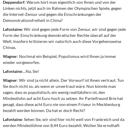
Deppendorf
: Warum hört man eigentlich von Ihnen und von der
Linken nichts, jetzt auch im Rahmen der Olympischen Spiele, gegen
die Internet-Zensur und gegen die Einschränkungen der
Demonstrationsfreiheit in China?
Lafontaine
: Wir sind gegen jede Form von Zensur, wir sind gegen jede
Form der Einschränkung demokratischer Rechte überall auf der
Welt. Insofern kritisieren wir natürlich auch diese Vorgehensweise
Chinas.
Wagner
: Nochmal ein Beispiel, Populismus wird Ihnen ja immer
wieder vorgeworfen.
Lafontaine
:...Na, Sie!
Wagner
: Wir sind ja nicht allein. Der Vorwurf ist Ihnen vertraut. Tun
Sie doch nicht so, als wenn er unvertraut wäre. Nun könnte man
sagen, dass es populistisch, ein wenig realitätsfern ist, den
Mindestlohn auf acht Euro hoch zu setzen. Ihr Parteifreund Brie hat
gesagt, dass diese acht Euro nie von einem Friseur in Mecklenburg
bezahlt werden können. Da hat er doch Recht?
Lafontaine
: Sehen Sie, wir sind hier nicht weit von Frankreich und da
werden Mindestlöhne von 8,44 Euro bezahlt. Wollen Sie ernsthaft