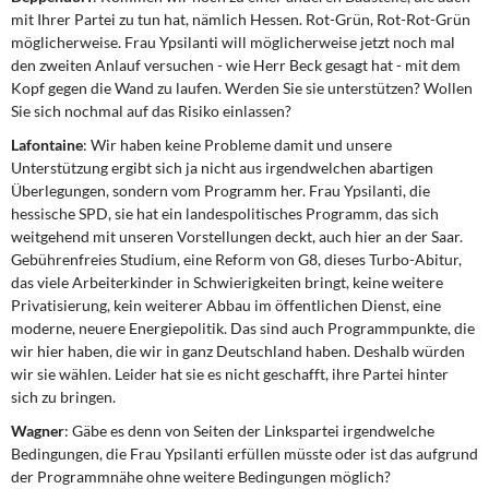
mit Ihrer Partei zu tun hat, nämlich Hessen. Rot-Grün, Rot-Rot-Grün
möglicherweise. Frau Ypsilanti will möglicherweise jetzt noch mal
den zweiten Anlauf versuchen - wie Herr Beck gesagt hat - mit dem
Kopf gegen die Wand zu laufen. Werden Sie sie unterstützen? Wollen
Sie sich nochmal auf das Risiko einlassen?
Lafontaine
: Wir haben keine Probleme damit und unsere
Unterstützung ergibt sich ja nicht aus irgendwelchen abartigen
Überlegungen, sondern vom Programm her. Frau Ypsilanti, die
hessische SPD, sie hat ein landespolitisches Programm, das sich
weitgehend mit unseren Vorstellungen deckt, auch hier an der Saar.
Gebührenfreies Studium, eine Reform von G8, dieses Turbo-Abitur,
das viele Arbeiterkinder in Schwierigkeiten bringt, keine weitere
Privatisierung, kein weiterer Abbau im öffentlichen Dienst, eine
moderne, neuere Energiepolitik. Das sind auch Programmpunkte, die
wir hier haben, die wir in ganz Deutschland haben. Deshalb würden
wir sie wählen. Leider hat sie es nicht geschafft, ihre Partei hinter
sich zu bringen.
Wagner
: Gäbe es denn von Seiten der Linkspartei irgendwelche
Bedingungen, die Frau Ypsilanti erfüllen müsste oder ist das aufgrund
der Programmnähe ohne weitere Bedingungen möglich?