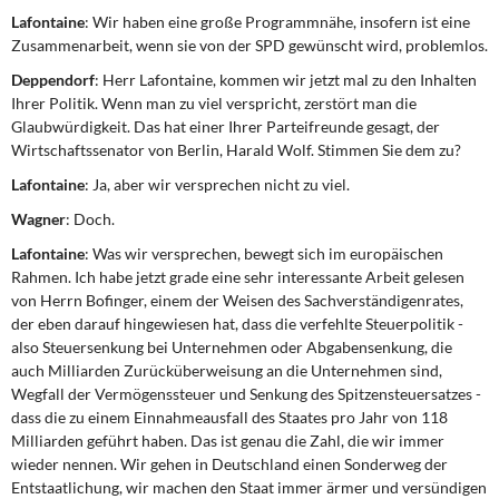
Lafontaine
: Wir haben eine große Programmnähe, insofern ist eine
Zusammenarbeit, wenn sie von der SPD gewünscht wird, problemlos.
Deppendorf
: Herr Lafontaine, kommen wir jetzt mal zu den Inhalten
Ihrer Politik. Wenn man zu viel verspricht, zerstört man die
Glaubwürdigkeit. Das hat einer Ihrer Parteifreunde gesagt, der
Wirtschaftssenator von Berlin, Harald Wolf. Stimmen Sie dem zu?
Lafontaine
: Ja, aber wir versprechen nicht zu viel.
Wagner
: Doch.
Lafontaine
: Was wir versprechen, bewegt sich im europäischen
Rahmen. Ich habe jetzt grade eine sehr interessante Arbeit gelesen
von Herrn Bofinger, einem der Weisen des Sachverständigenrates,
der eben darauf hingewiesen hat, dass die verfehlte Steuerpolitik -
also Steuersenkung bei Unternehmen oder Abgabensenkung, die
auch Milliarden Zurücküberweisung an die Unternehmen sind,
Wegfall der Vermögenssteuer und Senkung des Spitzensteuersatzes -
dass die zu einem Einnahmeausfall des Staates pro Jahr von 118
Milliarden geführt haben. Das ist genau die Zahl, die wir immer
wieder nennen. Wir gehen in Deutschland einen Sonderweg der
Entstaatlichung, wir machen den Staat immer ärmer und versündigen