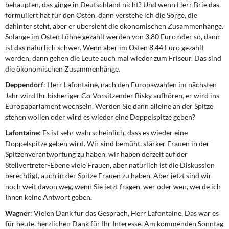
behaupten, das ginge in Deutschland nicht? Und wenn Herr Brie das
formuliert hat für den Osten, dann verstehe ich die Sorge, die
dahinter steht, aber er übersieht die ökonomischen Zusammenhänge.
Solange im Osten Löhne gezahlt werden von 3,80 Euro oder so, dann
ist das natürlich schwer. Wenn aber im Osten 8,44 Euro gezahlt
werden, dann gehen die Leute auch mal wieder zum Friseur. Das sind
die ökonomischen Zusammenhänge.
Deppendorf
: Herr Lafontaine, nach den Europawahlen im nächsten
Jahr wird Ihr bisheriger Co-Vorsitzender Bisky aufhören, er wird ins
Europaparlament wechseln. Werden Sie dann alleine an der Spitze
stehen wollen oder wird es wieder eine Doppelspitze geben?
Lafontaine
: Es ist sehr wahrscheinlich, dass es wieder eine
Doppelspitze geben wird. Wir sind bemüht, stärker Frauen in der
Spitzenverantwortung zu haben, wir haben derzeit auf der
Stellvertreter-Ebene viele Frauen, aber natürlich ist die Diskussion
berechtigt, auch in der Spitze Frauen zu haben. Aber jetzt sind wir
noch weit davon weg, wenn Sie jetzt fragen, wer oder wen, werde ich
Ihnen keine Antwort geben.
Wagner
: Vielen Dank für das Gespräch, Herr Lafontaine. Das war es
für heute, herzlichen Dank für Ihr Interesse. Am kommenden Sonntag