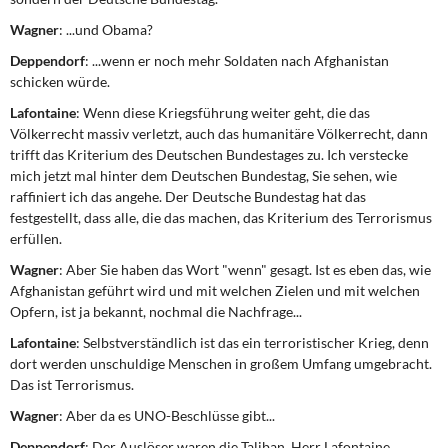
Wagner
: ...und Obama?
Deppendorf
: ...wenn er noch mehr Soldaten nach Afghanistan
schicken würde.
Lafontaine
: Wenn diese Kriegsführung weiter geht, die das
Völkerrecht massiv verletzt, auch das humanitäre Völkerrecht, dann
trifft das Kriterium des Deutschen Bundestages zu. Ich verstecke
mich jetzt mal hinter dem Deutschen Bundestag, Sie sehen, wie
raffiniert ich das angehe. Der Deutsche Bundestag hat das
festgestellt, dass alle, die das machen, das Kriterium des Terrorismus
erfüllen.
Wagner
: Aber Sie haben das Wort "wenn" gesagt. Ist es eben das, wie
Afghanistan geführt wird und mit welchen Zielen und mit welchen
Opfern, ist ja bekannt, nochmal die Nachfrage...
Lafontaine
: Selbstverständlich ist das ein terroristischer Krieg, denn
dort werden unschuldige Menschen in großem Umfang umgebracht.
Das ist Terrorismus.
Wagner
: Aber da es UNO-Beschlüsse gibt...
Deppendorf
: Der Auslöser waren die Taliban, Herr Lafontaine...