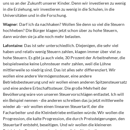
uns so an der Zukunft unserer Kinder. Denn wir investieren zu wenig
in die Erziehung, wir investieren zu wenig in die Schulen, in die
Universitäten und in die Forschung.
Wagner
: Darf ich da nachhaken? Wollen Sie denn so viel die Steuern
hochheben? Die Bürger klagen jetzt schon über zu hohe Steuern,
dann würden sie ja alle noch mehr belasten.
Lafontaine
: Das ist sehr unterschiedlich. Diejenigen, die sehr viel
haben und relativ wenig Steuern zahlen, klagen immer über viel zu
hohe Steuern. Es gibt ja auch viele, 30 Prozent der Arbeitnehmer, die
beispielsweise keine Lohnsteuer mehr zahlen, weil die Löhne
mittlerweile so niedrig sind. Das ist alles sehr differenziert. Wir
wollen eine andere Vermögenssteuer, eine andere
Betriebsbesteuerung und wir wollen einen anderen Spitzensteuersatz
und eine andere Erbschaftssteuer. Die große Mehrheit der
Bevölkerung wäre von unseren Steuervorschlägen entlastet. Ich will
ein Beispiel nennen - die anderen schreiben das ja jetzt mittlerweile
wieder ab - wir wollen einen linearen Steuertarif, der die
Facharbeiter und die Kleinbetriebe entlasten würde. Wir wollen die
Progression, die kalte Progression, die durch Preissteigerungen, den
Steuertarif entsteht, beseitigen. Und wir wollen die kleineren