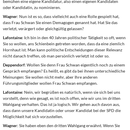
bemühen eine eigene Kandidatur, also einen eigenen Kandidaten
oder Kandidatin, zu nominieren.
Wagner
: Nun ist es so, dass vielleicht auch eine Rolle gespielt hat,
dass Frau Schwan Sie einen Demagogen genannt hat. Hat Sie das
verletzt, verärgert oder gleichgültig gelassen?
Lafontaine
: Ich bin in den 40 Jahren politischer Tätigkeit so oft, wenn
Sie so wollen, ans Schienbein getreten worden, dass da eine ziemlich
Hornhaut ist. Man kann politische Entscheidungen dieser Relevanz
nicht danach treffen, ob man persönlich verletzt ist oder so.
Deppendorf
: Wollen Sie denn Frau Schwan eigentlich noch zu einem
Gespräch empfangen? Es heißt, es gibt da bei ihnen unterschiedliche
Meinungen: Sie wollen nicht mehr, aber Ihre anderen
Führungsmitglieder wollen Frau Schwan empfangen.
Lafontaine
: Nein, wir begrüßen es natürlich, wenn sie sich bei uns
vorstellt, denn wie gesagt, es ist noch offen, wie wir uns im dritten
Wahlgang verhalten. Das ist ja logisch. Wir gehen auch davon aus,
dass dann unsere Kandidatin oder unser Kandidat bei der SPD die
Möglichkeit hat sich vorzustellen.
Wagner
: Sie haben eben den dritten Wahlgang erwähnt. Wenn Sie