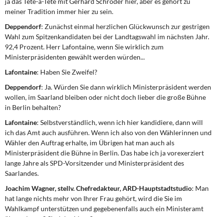
ja das Tete-a-Tete mit Gerhard Schröder hier, aber es gehört zu
DIE LINKE
meiner Tradition immer hier zu sein.
Deppendorf
: Zunächst einmal herzlichen Glückwunsch zur gestrigen
Weitere Themen
Wahl zum Spitzenkandidaten bei der Landtagswahl im nächsten Jahr.
92,4 Prozent. Herr Lafontaine, wenn Sie wirklich zum
Memo-Gruppe
Ministerpräsidenten gewählt werden würden...
Lafontaine
: Haben Sie Zweifel?
Institut Solidarische Moderne
Deppendorf
: Ja. Würden Sie dann wirklich Ministerpräsident werden
wollen, im Saarland bleiben oder nicht doch lieber die große Bühne
Rosa-Luxemburg-Stiftung
in Berlin behalten?
Über mich
Lafontaine
: Selbstverständlich, wenn ich hier kandidiere, dann will
ich das Amt auch ausführen. Wenn ich also von den Wählerinnen und
Wähler den Auftrag erhalte, im Übrigen hat man auch als
Kontakt
Ministerpräsident die Bühne in Berlin. Das habe ich ja vorexerziert
lange Jahre als SPD-Vorsitzender und Ministerpräsident des
Saarlandes.
Joachim Wagner, stellv. Chefredakteur, ARD-Hauptstadtstudio
: Man
hat lange nichts mehr von Ihrer Frau gehört, wird die Sie im
Wahlkampf unterstützen und gegebenenfalls auch ein Ministeramt