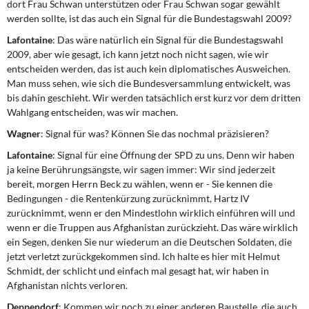
dort Frau Schwan unterstützen oder Frau Schwan sogar gewählt
werden sollte, ist das auch ein Signal für die Bundestagswahl 2009?
Lafontaine
: Das wäre natürlich ein Signal für die Bundestagswahl
2009, aber wie gesagt, ich kann jetzt noch nicht sagen, wie wir
entscheiden werden, das ist auch kein diplomatisches Ausweichen.
Man muss sehen, wie sich die Bundesversammlung entwickelt, was
bis dahin geschieht. Wir werden tatsächlich erst kurz vor dem dritten
Wahlgang entscheiden, was wir machen.
Wagner
: Signal für was? Können Sie das nochmal präzisieren?
Lafontaine
: Signal für eine Öffnung der SPD zu uns. Denn wir haben
ja keine Berührungsängste, wir sagen immer: Wir sind jederzeit
bereit, morgen Herrn Beck zu wählen, wenn er - Sie kennen die
Bedingungen - die Rentenkürzung zurücknimmt, Hartz IV
zurücknimmt, wenn er den Mindestlohn wirklich einführen will und
wenn er die Truppen aus Afghanistan zurückzieht. Das wäre wirklich
ein Segen, denken Sie nur wiederum an die Deutschen Soldaten, die
jetzt verletzt zurückgekommen sind. Ich halte es hier mit Helmut
Schmidt, der schlicht und einfach mal gesagt hat, wir haben in
Afghanistan nichts verloren.
Deppendorf
: Kommen wir noch zu einer anderen Baustelle, die auch