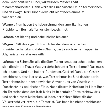
dem Großpolitiker Huber, wir würden mit der FARC
zusammenarbeiten. Dann wäre die Europäische Union terroristisch
und das wagt Herr Huber vielleicht nicht noch einmal zu
wiederholen.
Wagner
: Nun haben Sie haben einmal den amerikanischen
Präsidenten Bush als Terroristen bezeichnet.
Lafontaine
: Richtig und dabei bleibe ich auch.
Wagner
: Gilt das eigentlich auch für den demokratischen
Präsidentschaftskandidaten Obama, der ja auch seine Truppen in
Afghanistan verstärken will?
Lafontaine
: Sehen Sie, alle die über Terrorismus sprechen, schenken
sich die simple Frage: Was verstehe ich unter Terrorismus? Das muss
ich ja sagen. Und nun hat der Bundestag, Gott sei Dank, ein Gesetz
beschlossen, dass klar sagt, was Terrorismus ist. Und da steht drin:
Terrorismus ist die rechtswidrige Anwendung von Gewalt zur
Durchsetzung politischer Ziele. Nach diesem Kriterium ist Herr Bush
ein Terrorist, denn der Irak-Krieg ist in brutaler Form rechtswidrig
und nach diesem Kriterium ist jeder, der Kriege führt, die das
Völkerrecht verletzen, ein Terrorist. Das habe ich nicht beschlossen,
sondern der Deutsche Bundestag.