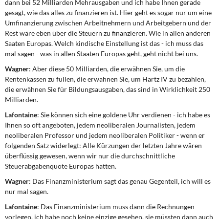
dann bei 52 Milliarden Mehrausgaben und ich habe Ihnen gerade
gesagt, wie das alles zu finanzieren ist. Hier geht es sogar nur um eine
Umfinanzierung zwischen Arbeitnehmern und Arbeitgebern und der
Rest wäre eben über die Steuern zu finanzieren. Wie in allen anderen
Saaten Europas. Welch kindische Einstellung ist das - ich muss das
mal sagen - was in allen Staaten Europas geht, geht nicht bei uns.
Wagner
: Aber diese 50 Milliarden, die erwähnen Sie, um die
Rentenkassen zu füllen, die erwähnen Sie, um Hartz IV zu bezahlen,
die erwähnen Sie für Bildungsausgaben, das sind in Wirklichkeit 250
Milliarden.
Lafontaine
: Sie können sich eine goldene Uhr verdienen - ich habe es
Ihnen so oft angeboten, jedem neoliberalen Journalisten, jedem
neoliberalen Professor und jedem neoliberalen Politiker - wenn er
folgenden Satz widerlegt: Alle Kürzungen der letzten Jahre wären
überflüssig gewesen, wenn wir nur die durchschnittliche
Steuerabgabenquote Europas hätten.
Wagner
: Das Finanzministerium sagt das genau Gegenteil, ich will es
nur mal sagen.
Lafontaine
: Das Finanzministerium muss dann die Rechnungen
vorlegen, ich habe noch keine einzige gesehen, sie müssten dann auch