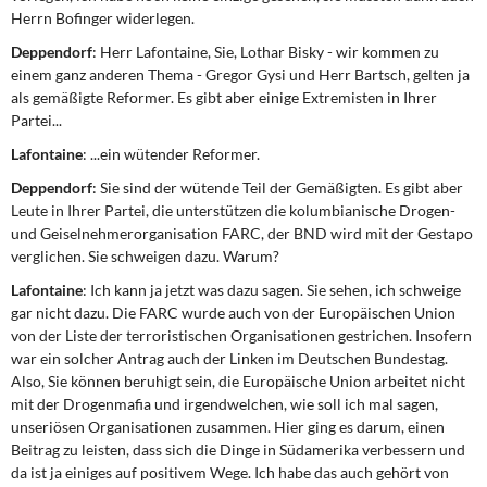
Herrn Bofinger widerlegen.
Deppendorf
: Herr Lafontaine, Sie, Lothar Bisky - wir kommen zu
einem ganz anderen Thema - Gregor Gysi und Herr Bartsch, gelten ja
als gemäßigte Reformer. Es gibt aber einige Extremisten in Ihrer
Partei...
Lafontaine
: ...ein wütender Reformer.
Deppendorf
: Sie sind der wütende Teil der Gemäßigten. Es gibt aber
Leute in Ihrer Partei, die unterstützen die kolumbianische Drogen-
und Geiselnehmerorganisation FARC, der BND wird mit der Gestapo
verglichen. Sie schweigen dazu. Warum?
Lafontaine
: Ich kann ja jetzt was dazu sagen. Sie sehen, ich schweige
gar nicht dazu. Die FARC wurde auch von der Europäischen Union
von der Liste der terroristischen Organisationen gestrichen. Insofern
war ein solcher Antrag auch der Linken im Deutschen Bundestag.
Also, Sie können beruhigt sein, die Europäische Union arbeitet nicht
mit der Drogenmafia und irgendwelchen, wie soll ich mal sagen,
unseriösen Organisationen zusammen. Hier ging es darum, einen
Beitrag zu leisten, dass sich die Dinge in Südamerika verbessern und
da ist ja einiges auf positivem Wege. Ich habe das auch gehört von