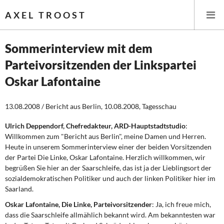
AXEL TROOST
Sommerinterview mit dem
Parteivorsitzenden der Linkspartei
Startseite
Oskar Lafontaine
Themen
13.08.2008 / Bericht aus Berlin, 10.08.2008, Tagesschau
Leitlinien linker Wirtschafts- und Finanzpolitik
Ulrich Deppendorf, Chefredakteur, ARD-Hauptstadtstudio
:
Willkommen zum "Bericht aus Berlin", meine Damen und Herren.
Wirtschaftspolitik
Heute in unserem Sommerinterview einer der beiden Vorsitzenden
der Partei Die Linke, Oskar Lafontaine. Herzlich willkommen, wir
Steuer- und Finanzpolitik
begrüßen Sie hier an der Saarschleife, das ist ja der Lieblingsort der
sozialdemokratischen Politiker und auch der linken Politiker hier im
Öffentliche Infrastruktur und Daseinsvorsorge
Saarland.
Oskar Lafontaine, Die Linke, Parteivorsitzender
: Ja, ich freue mich,
Eurokrise und Griechenland
dass die Saarschleife allmählich bekannt wird. Am bekanntesten war