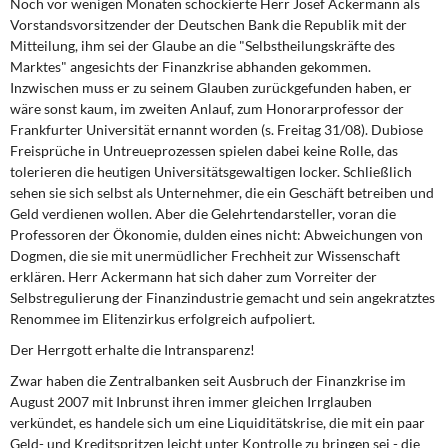
Noch vor wenigen Monaten schockierte Herr Josef Ackermann als
DIE LINKE
Vorstandsvorsitzender der Deutschen Bank die Republik mit der
Mitteilung, ihm sei der Glaube an die "Selbstheilungskräfte des
Weitere Themen
Marktes" angesichts der Finanzkrise abhanden gekommen.
Inzwischen muss er zu seinem Glauben zurückgefunden haben, er
Memo-Gruppe
wäre sonst kaum, im zweiten Anlauf, zum Honorarprofessor der
Frankfurter Universität ernannt worden (s. Freitag 31/08). Dubiose
Freisprüche in Untreueprozessen spielen dabei keine Rolle, das
Institut Solidarische Moderne
tolerieren die heutigen Universitätsgewaltigen locker. Schließlich
sehen sie sich selbst als Unternehmer, die ein Geschäft betreiben und
Rosa-Luxemburg-Stiftung
Geld verdienen wollen. Aber die Gelehrtendarsteller, voran die
Professoren der Ökonomie, dulden eines nicht: Abweichungen von
Über mich
Dogmen, die sie mit unermüdlicher Frechheit zur Wissenschaft
erklären. Herr Ackermann hat sich daher zum Vorreiter der
Selbstregulierung der Finanzindustrie gemacht und sein angekratztes
Kontakt
Renommee im Elitenzirkus erfolgreich aufpoliert.
Der Herrgott erhalte die Intransparenz!
Zwar haben die Zentralbanken seit Ausbruch der Finanzkrise im
August 2007 mit Inbrunst ihren immer gleichen Irrglauben
verkündet, es handele sich um eine Liquiditätskrise, die mit ein paar
Geld- und Kreditspritzen leicht unter Kontrolle zu bringen sei - die