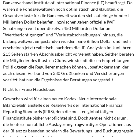
Bankenverband Institute of International Finance (IIF) beauftragt. Da
waren die Fondsgewaltigen noch optimistisch und glaubten, die
Gesamtverluste für die Bankenwelt würden sich auf einige hundert
Milliarden Dollar belaufen. Inzwischen gehen offizielle IWF-
Schätzungen weit über die etwa 450 Milliarden Dollar an
"Wertberichtigungen" und "Verlustabschreibungen" hinaus, die
bislang weltweit eingestanden wurden. Eine Billion Dollar und mehr
erscheinen jetzt realistisch, nachdem die IIF-Analysten im Juni ihren
213 Seiten starken Abschlussbericht vorgelegt haben. Seither beraten
die Mitglieder des illustren Clubs, wie sie mit diesen Empfehlungen
Politik gegen die Regulierer machen können. Josef Ackermann, der
auch diesem Verbund von 380 Großbanken und Versicherungen
vorsitzt, hat nun die Ergebnisse der Beratungen vorgestellt.
Nicht für Franz Häuslebauer
Geworben wird für einen neuen Kodex: Neue internationale
Bilanzregeln anstelle des Regelwerks der International Financial
Reporting Standards (IFRS), dem die meisten global tätigen
Finanzinstitute bisher verpflichtet sind. Doch geht es nicht darum,
die heute schon übliche Auslagerung fragwürdiger Operationen aus
der Bilanz zu beenden, sondern die Bewertungs- und Buchungsregeln