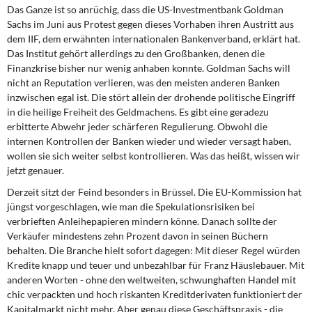
Das Ganze ist so anrüchig, dass die US-Investmentbank Goldman
Sachs im Juni aus Protest gegen dieses Vorhaben ihren Austritt aus
dem IIF, dem erwähnten internationalen Bankenverband, erklärt hat.
Das Institut gehört allerdings zu den Großbanken, denen die
Finanzkrise bisher nur wenig anhaben konnte. Goldman Sachs will
nicht an Reputation verlieren, was den meisten anderen Banken
inzwischen egal ist. Die stört allein der drohende politische Eingriff
in die heilige Freiheit des Geldmachens. Es gibt eine geradezu
erbitterte Abwehr jeder schärferen Regulierung. Obwohl die
internen Kontrollen der Banken wieder und wieder versagt haben,
wollen sie sich weiter selbst kontrollieren. Was das heißt, wissen wir
jetzt genauer.
Derzeit sitzt der Feind besonders in Brüssel. Die EU-Kommission hat
jüngst vorgeschlagen, wie man die Spekulationsrisiken bei
verbrieften Anleihepapieren mindern könne. Danach sollte der
Verkäufer mindestens zehn Prozent davon in seinen Büchern
behalten. Die Branche hielt sofort dagegen: Mit dieser Regel würden
Kredite knapp und teuer und unbezahlbar für Franz Häuslebauer. Mit
anderen Worten - ohne den weltweiten, schwunghaften Handel mit
chic verpackten und hoch riskanten Kreditderivaten funktioniert der
Kapitalmarkt nicht mehr. Aber genau diese Geschäftspraxis - die