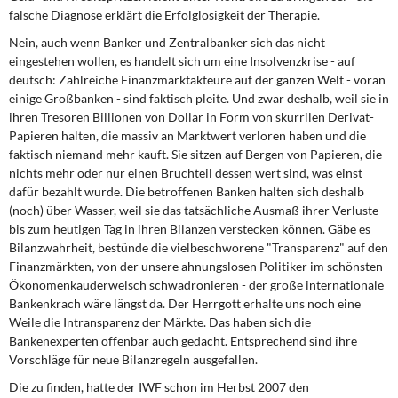
falsche Diagnose erklärt die Erfolglosigkeit der Therapie.
Nein, auch wenn Banker und Zentralbanker sich das nicht
eingestehen wollen, es handelt sich um eine Insolvenzkrise - auf
deutsch: Zahlreiche Finanzmarktakteure auf der ganzen Welt - voran
einige Großbanken - sind faktisch pleite. Und zwar deshalb, weil sie in
ihren Tresoren Billionen von Dollar in Form von skurrilen Derivat-
Papieren halten, die massiv an Marktwert verloren haben und die
faktisch niemand mehr kauft. Sie sitzen auf Bergen von Papieren, die
nichts mehr oder nur einen Bruchteil dessen wert sind, was einst
dafür bezahlt wurde. Die betroffenen Banken halten sich deshalb
(noch) über Wasser, weil sie das tatsächliche Ausmaß ihrer Verluste
bis zum heutigen Tag in ihren Bilanzen verstecken können. Gäbe es
Bilanzwahrheit, bestünde die vielbeschworene "Transparenz" auf den
Finanzmärkten, von der unsere ahnungslosen Politiker im schönsten
Ökonomenkauderwelsch schwadronieren - der große internationale
Bankenkrach wäre längst da. Der Herrgott erhalte uns noch eine
Weile die Intransparenz der Märkte. Das haben sich die
Bankenexperten offenbar auch gedacht. Entsprechend sind ihre
Vorschläge für neue Bilanzregeln ausgefallen.
Die zu finden, hatte der IWF schon im Herbst 2007 den