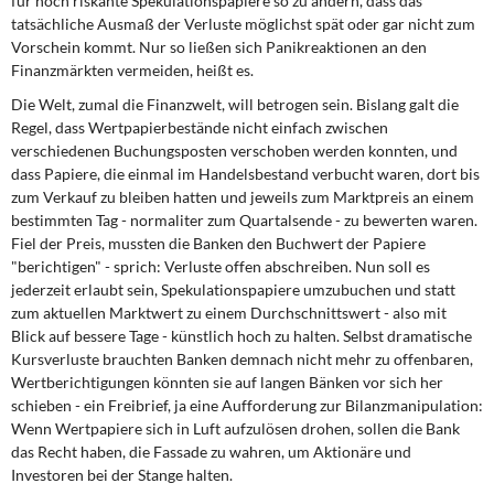
für hoch riskante Spekulationspapiere so zu ändern, dass das
tatsächliche Ausmaß der Verluste möglichst spät oder gar nicht zum
Vorschein kommt. Nur so ließen sich Panikreaktionen an den
Finanzmärkten vermeiden, heißt es.
Die Welt, zumal die Finanzwelt, will betrogen sein. Bislang galt die
Regel, dass Wertpapierbestände nicht einfach zwischen
verschiedenen Buchungsposten verschoben werden konnten, und
dass Papiere, die einmal im Handelsbestand verbucht waren, dort bis
zum Verkauf zu bleiben hatten und jeweils zum Marktpreis an einem
bestimmten Tag - normaliter zum Quartalsende - zu bewerten waren.
Fiel der Preis, mussten die Banken den Buchwert der Papiere
"berichtigen" - sprich: Verluste offen abschreiben. Nun soll es
jederzeit erlaubt sein, Spekulationspapiere umzubuchen und statt
zum aktuellen Marktwert zu einem Durchschnittswert - also mit
Blick auf bessere Tage - künstlich hoch zu halten. Selbst dramatische
Kursverluste brauchten Banken demnach nicht mehr zu offenbaren,
Wertberichtigungen könnten sie auf langen Bänken vor sich her
schieben - ein Freibrief, ja eine Aufforderung zur Bilanzmanipulation:
Wenn Wertpapiere sich in Luft aufzulösen drohen, sollen die Bank
das Recht haben, die Fassade zu wahren, um Aktionäre und
Investoren bei der Stange halten.