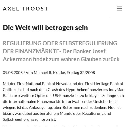
AXEL TROOST
Die Welt will betrogen sein
Startseite
REGULIERUNG ODER SELBSTREGULIERUNG
DER FINANZMÄRKTE- Der Banker Josef
Themen
Ackermann findet zum wahren Glauben zurück
Leitlinien linker Wirtschafts- und Finanzpolitik
09.08.2008 / Von Michael R. Krätke, Freitag 32/2008
Wirtschaftspolitik
Mit der First National Bank of Nevada und der First Heritage Bank of
California sind nach dem Crash des Hypothekenfinanzierers IndyMac
Steuer- und Finanzpolitik
Bankcorp weitere Opfer der US-Finanzkrise zu beklagen. Solange sich
die internationalen Finanzmärkte in fortwährender Unsicherheit
Öffentliche Infrastruktur und Daseinsvorsorge
wiegen, ist das Anlass genug, über Reformen nachzudenken. Höchst
bizarr, was dabei aus berufenem Munde über Regulierung und
Eurokrise und Griechenland
Selbstregulierung zu hören ist.