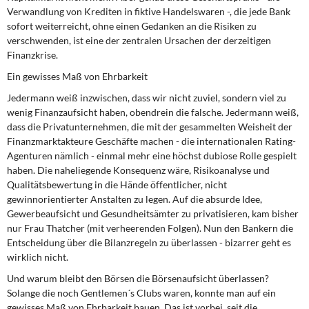
Verwandlung von Krediten in fiktive Handelswaren -, die jede Bank
sofort weiterreicht, ohne einen Gedanken an die Risiken zu
verschwenden, ist eine der zentralen Ursachen der derzeitigen
Finanzkrise.
Ein gewisses Maß von Ehrbarkeit
Jedermann weiß inzwischen, dass wir nicht zuviel, sondern viel zu
wenig Finanzaufsicht haben, obendrein die falsche. Jedermann weiß,
dass die Privatunternehmen, die mit der gesammelten Weisheit der
Finanzmarktakteure Geschäfte machen - die internationalen Rating-
Agenturen nämlich - einmal mehr eine höchst dubiose Rolle gespielt
haben. Die naheliegende Konsequenz wäre, Risikoanalyse und
Qualitätsbewertung in die Hände öffentlicher, nicht
gewinnorientierter Anstalten zu legen. Auf die absurde Idee,
Gewerbeaufsicht und Gesundheitsämter zu privatisieren, kam bisher
nur Frau Thatcher (mit verheerenden Folgen). Nun den Bankern die
Entscheidung über die Bilanzregeln zu überlassen - bizarrer geht es
wirklich nicht.
Und warum bleibt den Börsen die Börsenaufsicht überlassen?
Solange die noch Gentlemen´s Clubs waren, konnte man auf ein
gewisses Maß von Ehrbarkeit bauen. Das ist vorbei, seit die