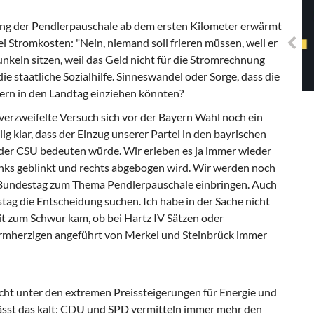
Solidarisches EUropa -
Mosaiklinke Perspektiven
ung der Pendlerpauschale ab dem ersten Kilometer erwärmt
bei Stromkosten: "Nein, niemand soll frieren müssen, weil er
unkeln sitzen, weil das Geld nicht für die Stromrechnung
die staatliche Sozialhilfe. Sinneswandel oder Sorge, dass die
rn in den Landtag einziehen könnten?
 verzweifelte Versuch sich vor der Bayern Wahl noch ein
ig klar, dass der Einzug unserer Partei in den bayrischen
der CSU bedeuten würde. Wir erleben es ja immer wieder
inks geblinkt und rechts abgebogen wird. Wir werden noch
Bundestag zum Thema Pendlerpauschale einbringen. Auch
tag die Entscheidung suchen. Ich habe in der Sache nicht
it zum Schwur kam, ob bei Hartz IV Sätzen oder
armherzigen angeführt von Merkel und Steinbrück immer
cht unter den extremen Preissteigerungen für Energie und
lässt das kalt: CDU und SPD vermitteln immer mehr den