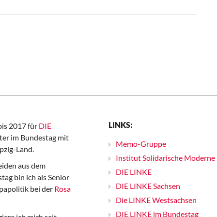
LINKS:
bis 2017 für
DIE
er im Bundestag mit
Memo-Gruppe
pzig-Land.
Institut Solidarische Moderne
iden aus dem
DIE LINKE
ag bin ich als Senior
DIE LINKE Sachsen
papolitik bei der
Rosa
Die LINKE Westsachsen
DIE LINKE im Bundestag
iere ich mich seit