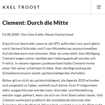
AXEL TROOST
Clement: Durch die Mitte
Startseite
01.08.2008 / Von Uwe Kalbe, Neues Deutschland
Themen
Klaus Ernst übertreibt, wenn er die SPD auffordert, nun auch gleich
noch Gerhard Schröder und Franz Müntefering rauszuschmeißen.
Auf die Idee kann man kommen. Aber sie unterstellt, dass Wolfgang
Leitlinien linker Wirtschafts- und Finanzpolitik
Clement wegen seiner neoliberalen Haltung gestraft werden soll.
Freilich, in seinem eigenen Landesverband hatte Clement immer
Wirtschaftspolitik
einen Teil seiner schärfsten Kritiker. Aber die Begründung der
Schiedskommission lautet: parteischädigendes Verhalten.
Steuer- und Finanzpolitik
Bisher gilt es nicht als parteischädigend, die Agenda 2010 erfunden
und umgesetzt zu haben, weshalb auch keiner ihrer Protagonisten
Öffentliche Infrastruktur und Daseinsvorsorge
dafür ausgeschlossen werden kann. Schröder und Müntefering
werden sogar gefeiert, wenn sie sich vor ihrer Basis sehen lassen. Und
Eurokrise und Griechenland
Clement verkörpert praktisch die sozialdemokratischste aller
Tugenden: Standhaftigkeit. Womöglich versteht er nun die Welt nicht