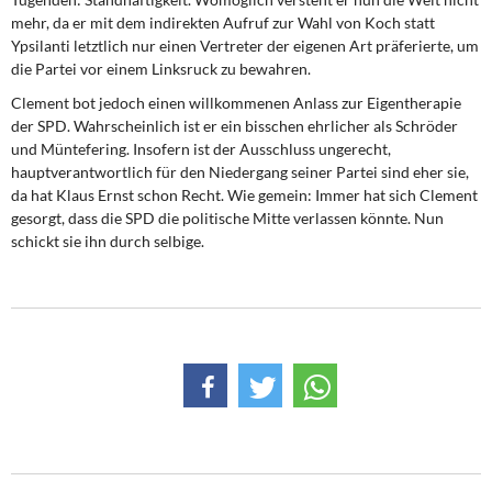
DIE LINKE
mehr, da er mit dem indirekten Aufruf zur Wahl von Koch statt
Ypsilanti letztlich nur einen Vertreter der eigenen Art präferierte, um
Weitere Themen
die Partei vor einem Linksruck zu bewahren.
Clement bot jedoch einen willkommenen Anlass zur Eigentherapie
Memo-Gruppe
der SPD. Wahrscheinlich ist er ein bisschen ehrlicher als Schröder
und Müntefering. Insofern ist der Ausschluss ungerecht,
Institut Solidarische Moderne
hauptverantwortlich für den Niedergang seiner Partei sind eher sie,
da hat Klaus Ernst schon Recht. Wie gemein: Immer hat sich Clement
gesorgt, dass die SPD die politische Mitte verlassen könnte. Nun
Rosa-Luxemburg-Stiftung
schickt sie ihn durch selbige.
Über mich
Kontakt