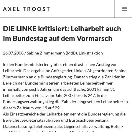
AXEL TROOST
DIE LINKE kritisiert: Leiharbeit auch
im Bundestag auf dem Vormarsch
Startseite
26.07.2008 / Sabine Zimmermann (MdB), Linksfraktion
Themen
In den Bundesministerien gibt es einen drastischen Anstieg von
Leitlinien linker Wirtschafts- und Finanzpolitik
Leiharbeit. Das ergab eine Anfrage der Linken-Abgeordneten Sabine
Zimmermann an die Bundesregierung. Danach stieg die Zahl der im
Wirtschaftspolitik
Bereich der Bundesministerien arbeiteten Leiharbeitnehmer
innerhalb von sechs Jahren um das achtfache. 2001 kamen 31
Steuer- und Finanzpolitik
Leiharbeiter zum Einsatz, im Jahr 2007 bereits 247. In der
Bundestagsverwaltung stieg die Zahl der eingesetzten Leiharbeiter in
diesem Zeitraum von 19 auf 29.
Öffentliche Infrastruktur und Daseinsvorsorge
Als Einsatzbereiche der Leiharbeiter nennt die Bundesregierung die
Bereiche „Sekretariatsaufgaben und Bürosachbearbeitung,
Eurokrise und Griechenland
Datenerfassung, Telefonzentrale, Liegenschaftsverwaltung, Boten-