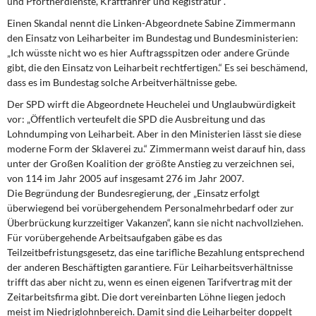
und Pförtnerdienste, Kraftfahrer und Registratur“.
DIE LINKE
Einen Skandal nennt die Linken-Abgeordnete Sabine Zimmermann
den Einsatz von Leiharbeiter im Bundestag und Bundesministerien:
Weitere Themen
„Ich wüsste nicht wo es hier Auftragsspitzen oder andere Gründe
gibt, die den Einsatz von Leiharbeit rechtfertigen.“ Es sei beschämend,
Memo-Gruppe
dass es im Bundestag solche Arbeitverhältnisse gebe.
Der SPD wirft die Abgeordnete Heuchelei und Unglaubwürdigkeit
Institut Solidarische Moderne
vor: „Öffentlich verteufelt die SPD die Ausbreitung und das
Lohndumping von Leiharbeit. Aber in den Ministerien lässt sie diese
Rosa-Luxemburg-Stiftung
moderne Form der Sklaverei zu.“ Zimmermann weist darauf hin, dass
unter der Großen Koalition der größte Anstieg zu verzeichnen sei,
Über mich
von 114 im Jahr 2005 auf insgesamt 276 im Jahr 2007.
Die Begründung der Bundesregierung, der „Einsatz erfolgt
überwiegend bei vorübergehendem Personalmehrbedarf oder zur
Kontakt
Überbrückung kurzzeitiger Vakanzen“, kann sie nicht nachvollziehen.
Für vorübergehende Arbeitsaufgaben gäbe es das
Teilzeitbefristungsgesetz, das eine tarifliche Bezahlung entsprechend
der anderen Beschäftigten garantiere. Für Leiharbeitsverhältnisse
trifft das aber nicht zu, wenn es einen eigenen Tarifvertrag mit der
Zeitarbeitsfirma gibt. Die dort vereinbarten Löhne liegen jedoch
meist im Niedriglohnbereich. Damit sind die Leiharbeiter doppelt