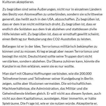
Kulturen akzeptieren.
DIE LINKE
Zu begrüßen sind seine Äußerungen, nicht nur in einzelnen Ländern
Weitere Themen
den Besitz von Atomwaffen zu unterbinden, sondern sie schrittweise
generell, das heißt auch in den USA, abzuschaffen. Zu begrüßen ist,
dass er dem Iran nicht militärisch droht. Zu begrüßen ist, dass er
Memo-Gruppe
endlich die Soldaten aus dem Irak abziehen und stattdessen zivile
Hilfe leisten will. Zu begrüßen ist, dass er ernsthaft gewillt scheint,
Institut Solidarische Moderne
einen Beitrag zur Reduzierung des CO2-Ausstoßes zu leisten.
Befangen ist er in der Idee, Terrorismus militärisch bekämpfen zu
Rosa-Luxemburg-Stiftung
können und zu müssen. Krieg erzeugt aber neuen Terrorismus und
besiegt ihn nicht. Deutschland sollte seine Truppen dort nicht
Über mich
verstärken, sondern abziehen. Da Obama zuhören kann, könnte die
Kanzlerin es ihm erklären, wenn sie es nur wollte.
Kontakt
Man darf mit Obama Hoffnungen verbinden, wie die 200.000
Teilnehmerinnen und Teilnehmer seiner Kundgebung in Berlin
zeigen, sollte aber Illusionen vermeiden. Die wirtschaftlichen
Machtverhältnisse, die Administration, das Militär und die
Geheimdienste bleiben gleich. Er will nicht aus diesem System, auch
nicht aus dem Kapitalismus, aussteigen. Aber immerhin, er hätte
Spielräume. Die Frage ist, wie er sie nutzen würde. Akzeptierte er,