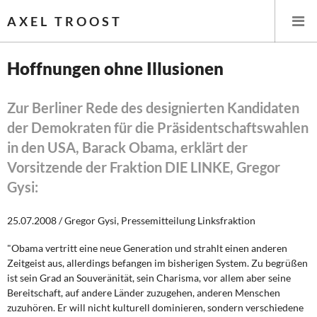
AXEL TROOST
Hoffnungen ohne Illusionen
Startseite
Zur Berliner Rede des designierten Kandidaten
der Demokraten für die Präsidentschaftswahlen
Themen
in den USA, Barack Obama, erklärt der
Leitlinien linker Wirtschafts- und Finanzpolitik
Vorsitzende der Fraktion DIE LINKE, Gregor
Gysi:
Wirtschaftspolitik
25.07.2008 / Gregor Gysi, Pressemitteilung Linksfraktion
Steuer- und Finanzpolitik
"Obama vertritt eine neue Generation und strahlt einen anderen
Öffentliche Infrastruktur und Daseinsvorsorge
Zeitgeist aus, allerdings befangen im bisherigen System. Zu begrüßen
ist sein Grad an Souveränität, sein Charisma, vor allem aber seine
Eurokrise und Griechenland
Bereitschaft, auf andere Länder zuzugehen, anderen Menschen
zuzuhören. Er will nicht kulturell dominieren, sondern verschiedene