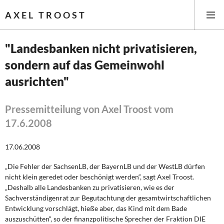
AXEL TROOST
"Landesbanken nicht privatisieren,
sondern auf das Gemeinwohl
Startseite
ausrichten"
Themen
Pressemitteilung von Axel Troost vom
Memo-Gruppe
17.6.2008
Institut Solidarische Moderne
17.06.2008
Rosa-Luxemburg-Stiftung
„Die Fehler der SachsenLB, der BayernLB und der WestLB dürfen
nicht klein geredet oder beschönigt werden“, sagt Axel Troost.
„Deshalb alle Landesbanken zu privatisieren, wie es der
Über mich
Sachverständigenrat zur Begutachtung der gesamtwirtschaftlichen
Entwicklung vorschlägt, hieße aber, das Kind mit dem Bade
Kontakt
auszuschütten“, so der finanzpolitische Sprecher der Fraktion DIE