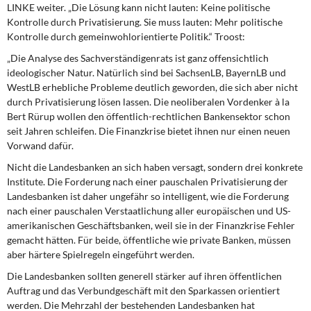
LINKE weiter. „Die Lösung kann nicht lauten: Keine politische
Kontrolle durch Privatisierung. Sie muss lauten: Mehr politische
Kontrolle durch gemeinwohlorientierte Politik.“ Troost:
„Die Analyse des Sachverständigenrats ist ganz offensichtlich
ideologischer Natur. Natürlich sind bei SachsenLB, BayernLB und
WestLB erhebliche Probleme deutlich geworden, die sich aber nicht
durch Privatisierung lösen lassen. Die neoliberalen Vordenker à la
Bert Rürup wollen den öffentlich-rechtlichen Bankensektor schon
seit Jahren schleifen. Die Finanzkrise bietet ihnen nur einen neuen
Vorwand dafür.
Nicht die Landesbanken an sich haben versagt, sondern drei konkrete
Institute. Die Forderung nach einer pauschalen Privatisierung der
Landesbanken ist daher ungefähr so intelligent, wie die Forderung
nach einer pauschalen Verstaatlichung aller europäischen und US-
amerikanischen Geschäftsbanken, weil sie in der Finanzkrise Fehler
gemacht hätten. Für beide, öffentliche wie private Banken, müssen
aber härtere Spielregeln eingeführt werden.
Die Landesbanken sollten generell stärker auf ihren öffentlichen
Auftrag und das Verbundgeschäft mit den Sparkassen orientiert
werden. Die Mehrzahl der bestehenden Landesbanken hat