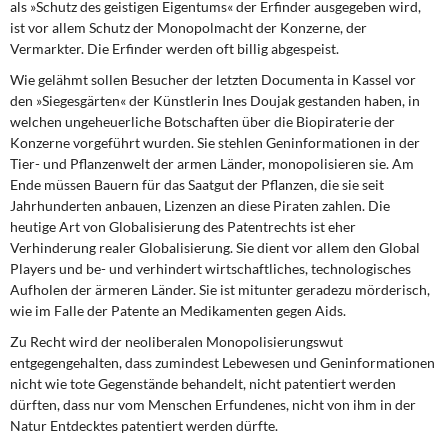
als »Schutz des geistigen Eigentums« der Erfinder ausgegeben wird,
ist vor allem Schutz der Monopolmacht der Konzerne, der
Vermarkter. Die Erfinder werden oft billig abgespeist.
Wie gelähmt sollen Besucher der letzten Documenta in Kassel vor
den »Siegesgärten« der Künstlerin Ines Doujak gestanden haben, in
welchen ungeheuerliche Botschaften über die Biopiraterie der
Konzerne vorgeführt wurden. Sie stehlen Geninformationen in der
Tier- und Pflanzenwelt der armen Länder, monopolisieren sie. Am
Ende müssen Bauern für das Saatgut der Pflanzen, die sie seit
Jahrhunderten anbauen, Lizenzen an diese Piraten zahlen. Die
heutige Art von Globalisierung des Patentrechts ist eher
Verhinderung realer Globalisierung. Sie dient vor allem den Global
Players und be- und verhindert wirtschaftliches, technologisches
Aufholen der ärmeren Länder. Sie ist mitunter geradezu mörderisch,
wie im Falle der Patente an Medikamenten gegen Aids.
Zu Recht wird der neoliberalen Monopolisierungswut
entgegengehalten, dass zumindest Lebewesen und Geninformationen
nicht wie tote Gegenstände behandelt, nicht patentiert werden
dürften, dass nur vom Menschen Erfundenes, nicht von ihm in der
Natur Entdecktes patentiert werden dürfte.