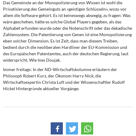
Das Gemeinste an der Monopolisierung von Wissen ist wohl die
Privatisierung des Gemeinguts an »geistigen Schlüsseln«, wozu vor
allem die Software gehört. Es ist keineswegs abwegig, zu fragen: Was
wäre geschehen, hätte es solche Global Players gegeben, als das
Alphabet erfunden wurde oder die Notenschrift oder das dekadische
Zahlensystem. Die Patentierung von Genen ist eine Monopolisierung
eben solcher Dimension. Es ist Zeit, dass man diesem Treiben,
bedient durch die neoliberalen Hardliner der EU-Kommission und
des Europäischen Patentamtes, auch der deutschen Regierung, laut
widerspricht. Wie Ines Doujak.
Immer freitags: In der ND-Wirtschaftskolumne erläutern der
Philosoph Robert Kurz, der Ökonom Harry Nick, die
Wirtschaftsexpertin Christa Luft und der Wissenschaftler Rudolf
Hickel Hintergründe aktueller Vorgänge.