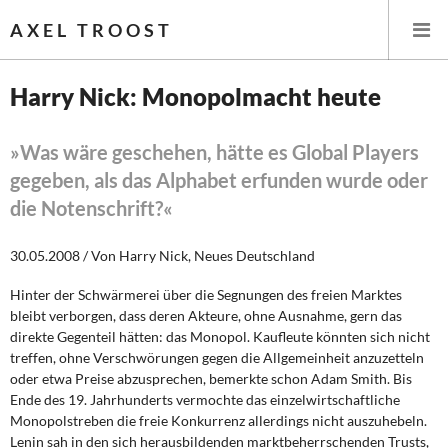
AXEL TROOST
Harry Nick: Monopolmacht heute
Startseite
»Was wäre geschehen, hätte es Global Players
gegeben, als das Alphabet erfunden wurde oder
Themen
die Notenschrift?«
Leitlinien linker Wirtschafts- und Finanzpolitik
30.05.2008 / Von Harry Nick, Neues Deutschland
Wirtschaftspolitik
Hinter der Schwärmerei über die Segnungen des freien Marktes
bleibt verborgen, dass deren Akteure, ohne Ausnahme, gern das
Steuer- und Finanzpolitik
direkte Gegenteil hätten: das Monopol. Kaufleute könnten sich nicht
treffen, ohne Verschwörungen gegen die Allgemeinheit anzuzetteln
Öffentliche Infrastruktur und Daseinsvorsorge
oder etwa Preise abzusprechen, bemerkte schon Adam Smith. Bis
Ende des 19. Jahrhunderts vermochte das einzelwirtschaftliche
Eurokrise und Griechenland
Monopolstreben die freie Konkurrenz allerdings nicht auszuhebeln.
Lenin sah in den sich herausbildenden marktbeherrschenden Trusts,