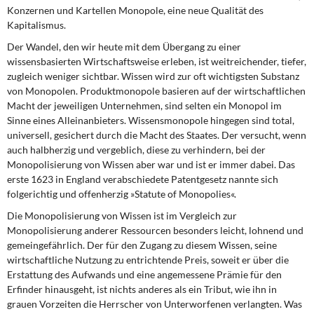
DIE LINKE
Konzernen und Kartellen Monopole, eine neue Qualität des
Kapitalismus.
Weitere Themen
Der Wandel, den wir heute mit dem Übergang zu einer
wissensbasierten Wirtschaftsweise erleben, ist weitreichender, tiefer,
Memo-Gruppe
zugleich weniger sichtbar. Wissen wird zur oft wichtigsten Substanz
von Monopolen. Produktmonopole basieren auf der wirtschaftlichen
Macht der jeweiligen Unternehmen, sind selten ein Monopol im
Institut Solidarische Moderne
Sinne eines Alleinanbieters. Wissensmonopole hingegen sind total,
universell, gesichert durch die Macht des Staates. Der versucht, wenn
Rosa-Luxemburg-Stiftung
auch halbherzig und vergeblich, diese zu verhindern, bei der
Monopolisierung von Wissen aber war und ist er immer dabei. Das
Über mich
erste 1623 in England verabschiedete Patentgesetz nannte sich
folgerichtig und offenherzig »Statute of Monopolies«.
Kontakt
Die Monopolisierung von Wissen ist im Vergleich zur
Monopolisierung anderer Ressourcen besonders leicht, lohnend und
gemeingefährlich. Der für den Zugang zu diesem Wissen, seine
wirtschaftliche Nutzung zu entrichtende Preis, soweit er über die
Erstattung des Aufwands und eine angemessene Prämie für den
Erfinder hinausgeht, ist nichts anderes als ein Tribut, wie ihn in
grauen Vorzeiten die Herrscher von Unterworfenen verlangten. Was