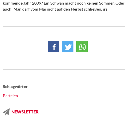
DIE LINKE
kommende Jahr 2009? Ein Schwan macht noch keinen Sommer. Oder
auch: Man darf vom Mai nicht auf den Herbst schließen. jrs
Weitere Themen
Memo-Gruppe
Institut Solidarische Moderne
Rosa-Luxemburg-Stiftung
Über mich
Kontakt
Schlagwörter
Parteien
NEWSLETTER