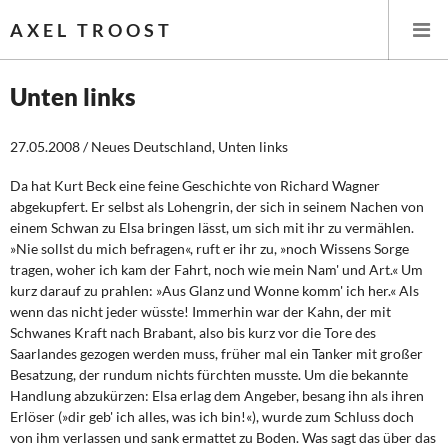
AXEL TROOST
Unten links
Startseite
27.05.2008 / Neues Deutschland, Unten links
Themen
Da hat Kurt Beck eine feine Geschichte von Richard Wagner
abgekupfert. Er selbst als Lohengrin, der sich in seinem Nachen von
einem Schwan zu Elsa bringen lässt, um sich mit ihr zu vermählen.
Leitlinien linker Wirtschafts- und Finanzpolitik
»Nie sollst du mich befragen«, ruft er ihr zu, »noch Wissens Sorge
tragen, woher ich kam der Fahrt, noch wie mein Nam' und Art.« Um
Wirtschaftspolitik
kurz darauf zu prahlen: »Aus Glanz und Wonne komm' ich her.« Als
wenn das nicht jeder wüsste! Immerhin war der Kahn, der mit
Steuer- und Finanzpolitik
Schwanes Kraft nach Brabant, also bis kurz vor die Tore des
Saarlandes gezogen werden muss, früher mal ein Tanker mit großer
Öffentliche Infrastruktur und Daseinsvorsorge
Besatzung, der rundum nichts fürchten musste. Um die bekannte
Handlung abzukürzen: Elsa erlag dem Angeber, besang ihn als ihren
Eurokrise und Griechenland
Erlöser (»dir geb' ich alles, was ich bin!«), wurde zum Schluss doch
von ihm verlassen und sank ermattet zu Boden. Was sagt das über das