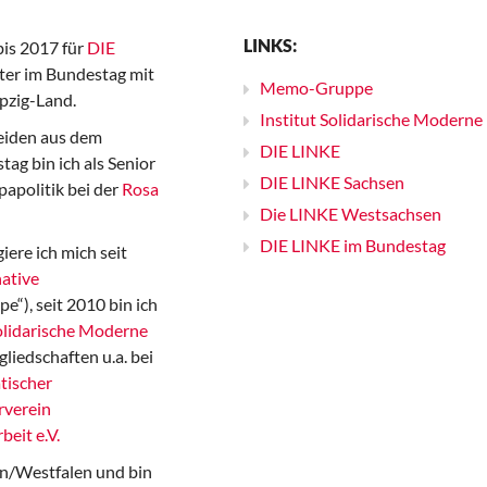
LINKS:
bis 2017 für
DIE
er im Bundestag mit
Memo-Gruppe
pzig-Land.
Institut Solidarische Moderne
iden aus dem
DIE LINKE
ag bin ich als Senior
DIE LINKE Sachsen
papolitik bei der
Rosa
Die LINKE Westsachsen
DIE LINKE im Bundestag
iere ich mich seit
ative
“), seit 2010 bin ich
Solidarische Moderne
gliedschaften u.a. bei
tischer
rverein
beit e.V.
n/Westfalen und bin