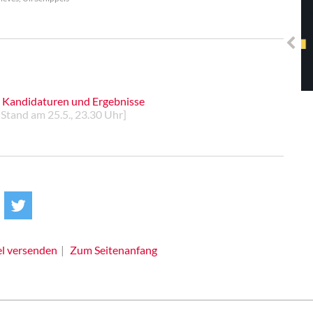
Solidarisches EUropa -
Mosaiklinke Perspektiven
 Kandidaturen und Ergebnisse
 Stand am 25.5., 23.30 Uhr]
el versenden
Zum Seitenanfang