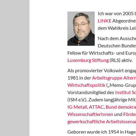
Ich war von 2005 
LINKE
Abgeordnet
dem Wahlkreis Lei
Nach dem Aussche
Deutschen Bundest
Fellow für Wirtschafts- und Euro
Luxemburg Stiftung
(RLS) aktiv.
Als promovierter Volkswirt engag
1981 in der
Arbeitsgruppe Altern
Wirtschaftspolitik
(„Memo-Gruppe
Vorstandsmitglied des
Institut 
(ISM e.V.). Zudem langjährige Mit
IG Metall
,
ATTAC
,
Bund demokra
WissenschaftlerInnen
und
Förde
gewerkschaftliche Arbeitslosenar
Geboren wurde ich 1954 in Hage