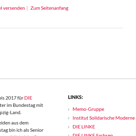
el versenden
Zum Seitenanfang
LINKS:
bis 2017 für
DIE
er im Bundestag mit
Memo-Gruppe
pzig-Land.
Institut Solidarische Moderne
iden aus dem
DIE LINKE
ag bin ich als Senior
DIE LINKE Sachsen