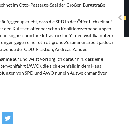
Solidarisches EUropa -
echnet im Otto-Passarge-Saal der Großen Burgstraße
Mosaiklinke Perspektiven
äufig genug erlebt, dass die SPD in der Öffentlichkeit auf
ter den Kulissen offenbar schon Koalitionsverhandlungen
un sogar schon ihre Infrastruktur für den Wahlkampf zur
uerungen gegen eine rot-rot-grüne Zusammenarbeit ja doch
orsitzende der CDU-Fraktion, Andreas Zander.
ahme auf und weist vorsorglich darauf hin, dass eine
terwohlfahrt (AWO), die sich ebenfalls in dem Haus
knüpfungen von SPD und AWO nur ein Ausweichmanöver