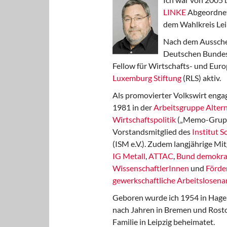
LINKE
Abgeordnet
dem Wahlkreis Lei
Nach dem Aussche
Deutschen Bundest
Fellow für Wirtschafts- und Euro
Luxemburg Stiftung
(RLS) aktiv.
Als promovierter Volkswirt engag
1981 in der
Arbeitsgruppe Altern
Wirtschaftspolitik
(„Memo-Gruppe
Vorstandsmitglied des
Institut 
(ISM e.V.). Zudem langjährige Mit
IG Metall
,
ATTAC
,
Bund demokra
WissenschaftlerInnen
und
Förde
gewerkschaftliche Arbeitslosenar
Geboren wurde ich 1954 in Hage
nach Jahren in Bremen und Rost
Familie in Leipzig beheimatet.