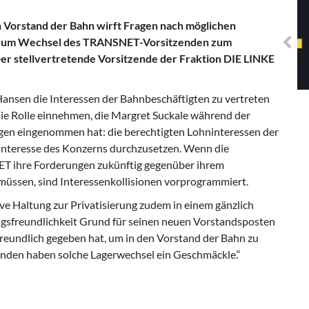
Solidarisches EUropa -
Mosaiklinke Perspektiven
 Vorstand der Bahn wirft Fragen nach möglichen
nst zum Wechsel des TRANSNET-Vorsitzenden zum
r stellvertretende Vorsitzende der Fraktion DIE LINKE
nsen die Interessen der Bahnbeschäftigten zu vertreten
ie Rolle einnehmen, die Margret Suckale während der
ngen eingenommen hat: die berechtigten Lohninteressen der
tinteresse des Konzerns durchzusetzen. Wenn die
ET ihre Forderungen zukünftig gegenüber ihrem
üssen, sind Interessenkollisionen vorprogrammiert.
e Haltung zur Privatisierung zudem in einem gänzlich
ungsfreundlichkeit Grund für seinen neuen Vorstandsposten
sfreundlich gegeben hat, um in den Vorstand der Bahn zu
enden haben solche Lagerwechsel ein Geschmäckle.“