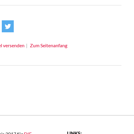
el versenden
Zum Seitenanfang
LINKS:
bis 2017 für
DIE