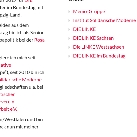
er im Bundestag mit
Memo-Gruppe
pzig-Land.
Institut Solidarische Moderne
iden aus dem
DIE LINKE
ag bin ich als Senior
DIE LINKE Sachsen
papolitik bei der
Rosa
Die LINKE Westsachsen
DIE LINKE im Bundestag
iere ich mich seit
ative
“), seit 2010 bin ich
Solidarische Moderne
gliedschaften u.a. bei
tischer
rverein
beit e.V.
n/Westfalen und bin
ock nun mit meiner