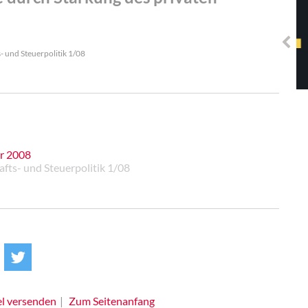
Solidarisches EUropa -
Mosaiklinke Perspektiven
 und Steuerpolitik 1/08
hr 2008
ts- und Steuerpolitik 1/08
el versenden
Zum Seitenanfang