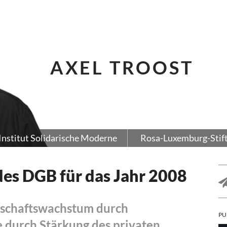
AXEL TROOST
Institut Solidarische Moderne
Rosa-Luxemburg-Stif
des DGB für das Jahr 2008
tschaftswachstum durch
PU
 durch Stärkung des privaten