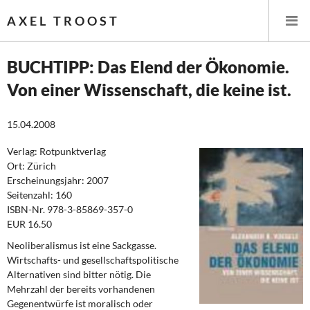
AXEL TROOST
BUCHTIPP: Das Elend der Ökonomie.
Von einer Wissenschaft, die keine ist.
Startseite
15.04.2008
Themen
Verlag: Rotpunktverlag
Leitlinien linker Wirtschafts- und Finanzpolitik
Ort: Zürich
Erscheinungsjahr: 2007
Wirtschaftspolitik
Seitenzahl: 160
ISBN-Nr. 978-3-85869-357-0
Steuer- und Finanzpolitik
EUR 16.50
Neoliberalismus ist eine Sackgasse.
Öffentliche Infrastruktur und Daseinsvorsorge
Wirtschafts- und gesellschaftspolitische
Alternativen sind bitter nötig. Die
Eurokrise und Griechenland
Mehrzahl der bereits vorhandenen
Gegenentwürfe ist moralisch oder