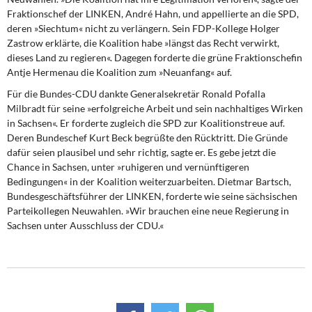
Fraktionschef der LINKEN, André Hahn, und appellierte an die SPD,
deren »Siechtum« nicht zu verlängern. Sein FDP-Kollege Holger
Zastrow erklärte, die Koalition habe »längst das Recht verwirkt,
dieses Land zu regieren«. Dagegen forderte die grüne Fraktionschefin
Antje Hermenau die Koalition zum »Neuanfang« auf.
Für die Bundes-CDU dankte Generalsekretär Ronald Pofalla
Milbradt für seine »erfolgreiche Arbeit und sein nachhaltiges Wirken
in Sachsen«. Er forderte zugleich die SPD zur Koalitionstreue auf.
Deren Bundeschef Kurt Beck begrüßte den Rücktritt. Die Gründe
dafür seien plausibel und sehr richtig, sagte er. Es gebe jetzt die
Chance in Sachsen, unter »ruhigeren und vernünftigeren
Bedingungen« in der Koalition weiterzuarbeiten. Dietmar Bartsch,
Bundesgeschäftsführer der LINKEN, forderte wie seine sächsischen
Parteikollegen Neuwahlen. »Wir brauchen eine neue Regierung in
Sachsen unter Ausschluss der CDU.«