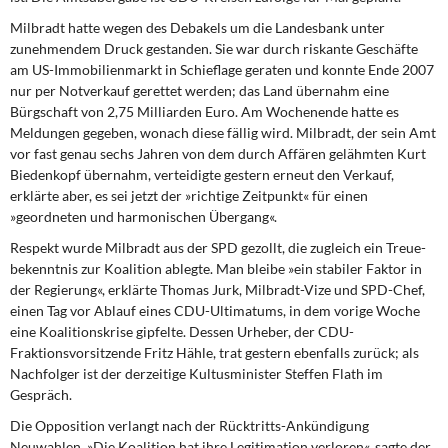
Kontakt
Milbradt hatte wegen des Debakels um die Landesbank unter
zunehmendem Druck gestanden. Sie war durch riskante Geschäfte
am US-Immobilienmarkt in Schieflage geraten und konnte Ende 2007
nur per Notverkauf gerettet werden; das Land übernahm eine
Bürgschaft von 2,75 Milliarden Euro. Am Wochenende hatte es
Meldungen gegeben, wonach diese fällig wird. Milbradt, der sein Amt
vor fast genau sechs Jahren von dem durch Affären gelähmten Kurt
Biedenkopf übernahm, verteidigte gestern erneut den Verkauf,
erklärte aber, es sei jetzt der »richtige Zeitpunkt« für einen
»geordneten und harmonischen Übergang«.
Respekt wurde Milbradt aus der SPD gezollt, die zugleich ein Treue-
bekenntnis zur Koalition ablegte. Man bleibe »ein stabiler Faktor in
der Regierung«, erklärte Thomas Jurk, Milbradt-Vize und SPD-Chef,
einen Tag vor Ablauf eines CDU-Ultimatums, in dem vorige Woche
eine Koalitionskrise gipfelte. Dessen Urheber, der CDU-
Fraktionsvorsitzende Fritz Hähle, trat gestern ebenfalls zurück; als
Nachfolger ist der derzeitige Kultusminister Steffen Flath im
Gespräch.
Die Opposition verlangt nach der Rücktritts-Ankündigung
Neuwahlen. »Die Koalition hat ihre Legitimation verloren«, sagte der