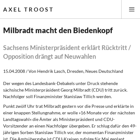
AXEL TROOST
Milbradt macht den Biedenkopf
Startseite
Sachsens Ministerpräsident erklärt Rücktritt /
Opposition drängt auf Neuwahlen
Themen
15.04.2008 / Von Hendrik Lasch, Dresden, Neues Deutschland
Memo-Gruppe
Der wegen des Landesbank-Debakels unter Druck stehende
Institut Solidarische Moderne
sächsische Ministerpräsident Georg Milbradt (CDU) tritt zurück.
Nachfolger soll Finanzminister Stanislaw Tillich werden.
Rosa-Luxemburg-Stiftung
Punkt zwölf Uhr trat Milbradt gestern vor die Presse und erklärte in
einer knappen Stellungnahme, er wolle »16 Monate vor der nächsten
Über mich
Landtagswahl« die Ämter als Ministerpräsident und CDU-
Vorsitzender an einen Nachfolger übergeben. Er schlug dafür den 49-
jährigen Sorben Stanislaw Tillich vor, der momentan Finanzminister
Über mich
ist. Die Amtsübergabe ist CDU-Kreisen zufolge für Mai geplant.