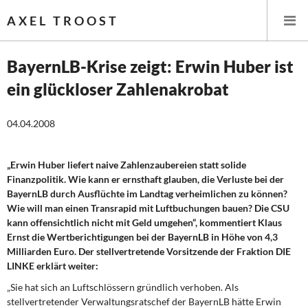
AXEL TROOST
BayernLB-Krise zeigt: Erwin Huber ist
ein glückloser Zahlenakrobat
Startseite
04.04.2008
Themen
Leitlinien linker Wirtschafts- und Finanzpolitik
„Erwin Huber liefert naive Zahlenzaubereien statt solide
Finanzpolitik. Wie kann er ernsthaft glauben, die Verluste bei der
Wirtschaftspolitik
BayernLB durch Ausflüchte im Landtag verheimlichen zu können?
Wie will man einen Transrapid mit Luftbuchungen bauen? Die CSU
Steuer- und Finanzpolitik
kann offensichtlich nicht mit Geld umgehen“, kommentiert Klaus
Ernst die Wertberichtigungen bei der BayernLB in Höhe von 4,3
Milliarden Euro. Der stellvertretende Vorsitzende der Fraktion DIE
Öffentliche Infrastruktur und Daseinsvorsorge
LINKE erklärt weiter:
Eurokrise und Griechenland
„Sie hat sich an Luftschlössern gründlich verhoben. Als
stellvertretender Verwaltungsratschef der BayernLB hätte Erwin