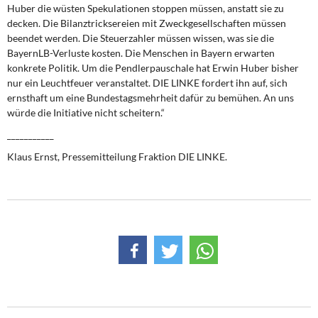
DIE LINKE
Huber die wüsten Spekulationen stoppen müssen, anstatt sie zu
decken. Die Bilanztricksereien mit Zweckgesellschaften müssen
beendet werden. Die Steuerzahler müssen wissen, was sie die
Weitere Themen
BayernLB-Verluste kosten. Die Menschen in Bayern erwarten
konkrete Politik. Um die Pendlerpauschale hat Erwin Huber bisher
Memo-Gruppe
nur ein Leuchtfeuer veranstaltet. DIE LINKE fordert ihn auf, sich
ernsthaft um eine Bundestagsmehrheit dafür zu bemühen. An uns
Institut Solidarische Moderne
würde die Initiative nicht scheitern.“
___________
Rosa-Luxemburg-Stiftung
Klaus Ernst, Pressemitteilung Fraktion DIE LINKE.
Über mich
Kontakt