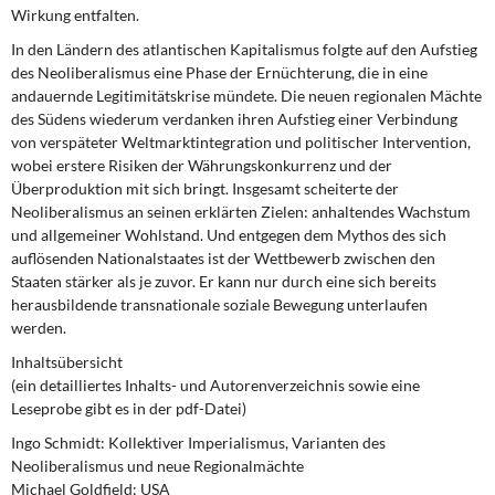
Wirkung entfalten.
In den Ländern des atlantischen Kapitalismus folgte auf den Aufstieg
des Neoliberalismus eine Phase der Ernüchterung, die in eine
andauernde Legitimitätskrise mündete. Die neuen regionalen Mächte
des Südens wiederum verdanken ihren Aufstieg einer Verbindung
von verspäteter Weltmarktintegration und politischer Intervention,
wobei erstere Risiken der Währungskonkurrenz und der
Überproduktion mit sich bringt. Insgesamt scheiterte der
Neoliberalismus an seinen erklärten Zielen: anhaltendes Wachstum
und allgemeiner Wohlstand. Und entgegen dem Mythos des sich
auflösenden Nationalstaates ist der Wettbewerb zwischen den
Staaten stärker als je zuvor. Er kann nur durch eine sich bereits
herausbildende transnationale soziale Bewegung unterlaufen
werden.
Inhaltsübersicht
(ein detailliertes Inhalts- und Autorenverzeichnis sowie eine
Leseprobe gibt es in der pdf-Datei)
Ingo Schmidt: Kollektiver Imperialismus, Varianten des
Neoliberalismus und neue Regionalmächte
Michael Goldfield: USA