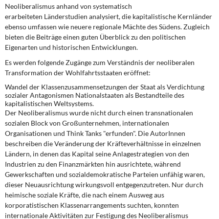
DIE LINKE
Neoliberalismus anhand von systematisch
erarbeiteten Länderstudien analysiert, die kapitalistische Kernländer
ebenso umfassen wie neuere regionale Mächte des Südens. Zugleich
Weitere Themen
bieten die Beiträge einen guten Überblick zu den politischen
Eigenarten und historischen Entwicklungen.
Memo-Gruppe
Es werden folgende Zugänge zum Verständnis der neoliberalen
Transforma­tion der Wohlfahrtsstaaten eröffnet:
Institut Solidarische Moderne
Wandel der Klassenzusammensetzungen der Staat als Verdichtung
sozialer Antagonismen Nationalstaaten als Bestandteile des
Rosa-Luxemburg-Stiftung
kapitalistischen Weltsystems.
Der Neoliberalismus wurde nicht durch einen transnationalen
Über mich
sozialen Block von Großunternehmen, internationalen
Organisationen und Think Tanks "erfunden". Die AutorInnen
beschreiben die Veränderung der Kräfteverhältnisse in einzelnen
Kontakt
Ländern, in denen das Kapital seine Anlagestrategien von den
Industrien zu den Finanzmärkten hin ausrichtete, während
Gewerkschaften und sozialdemokratische Parteien unfähig waren,
dieser Neuausrichtung wirkungsvoll entgegenzutreten. Nur durch
heimische soziale Kräfte, die nach einem Ausweg aus
korporatistischen Klassenarrangements suchten, konnten
internationale Aktivitäten zur Festigung des Neoliberalismus