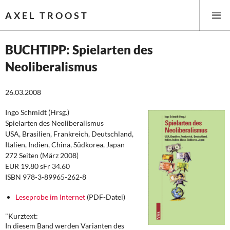
AXEL TROOST
BUCHTIPP: Spielarten des
Neoliberalismus
Startseite
26.03.2008
Themen
Ingo Schmidt (Hrsg.)
Leitlinien linker Wirtschafts- und Finanzpolitik
Spielarten des Neoliberalismus
USA, Brasilien, Frankreich, Deutschland,
Wirtschaftspolitik
Italien, Indien, China, Südkorea, Japan
272 Seiten (März 2008)
Steuer- und Finanzpolitik
EUR 19.80 sFr 34.60
ISBN 978-3-89965-262-8
Öffentliche Infrastruktur und Daseinsvorsorge
Leseprobe im Internet
(PDF-Datei)
Eurokrise und Griechenland
"Kurztext:
In diesem Band werden Varianten des