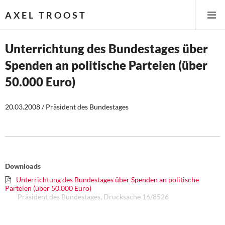
AXEL TROOST
Unterrichtung des Bundestages über
Spenden an politische Parteien (über
Startseite
50.000 Euro)
Themen
20.03.2008 / Präsident des Bundestages
Leitlinien linker Wirtschafts- und Finanzpolitik
Wirtschaftspolitik
Steuer- und Finanzpolitik
Downloads
Unterrichtung des Bundestages über Spenden an politische
Öffentliche Infrastruktur und Daseinsvorsorge
Parteien (über 50.000 Euro)
Präsident des Bundestages, Drucksache 16/8526
Eurokrise und Griechenland