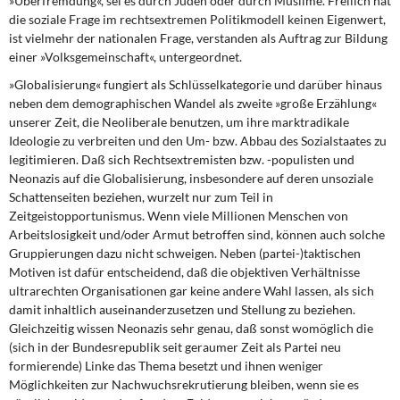
»Überfremdung«, sei es durch Juden oder durch Muslime. Freilich hat
die soziale Frage im rechtsextremen Politikmodell keinen Eigenwert,
ist vielmehr der nationalen Frage, verstanden als Auftrag zur Bildung
einer »Volksgemeinschaft«, untergeordnet.
»Globalisierung« fungiert als Schlüsselkategorie und darüber hinaus
neben dem demographischen Wandel als zweite »große Erzählung«
unserer Zeit, die Neoliberale benutzen, um ihre marktradikale
Ideologie zu verbreiten und den Um- bzw. Abbau des Sozialstaates zu
legitimieren. Daß sich Rechtsextremisten bzw. -populisten und
Neonazis auf die Globalisierung, insbesondere auf deren unsoziale
Schattenseiten beziehen, wurzelt nur zum Teil in
Zeitgeistopportunismus. Wenn viele Millionen Menschen von
Arbeitslosigkeit und/oder Armut betroffen sind, können auch solche
Gruppierungen dazu nicht schweigen. Neben (partei-)taktischen
Motiven ist dafür entscheidend, daß die objektiven Verhältnisse
ultrarechten Organisationen gar keine andere Wahl lassen, als sich
damit inhaltlich auseinanderzusetzen und Stellung zu beziehen.
Gleichzeitig wissen Neonazis sehr genau, daß sonst womöglich die
(sich in der Bundesrepublik seit geraumer Zeit als Partei neu
formierende) Linke das Thema besetzt und ihnen weniger
Möglichkeiten zur Nachwuchsrekrutierung bleiben, wenn sie es