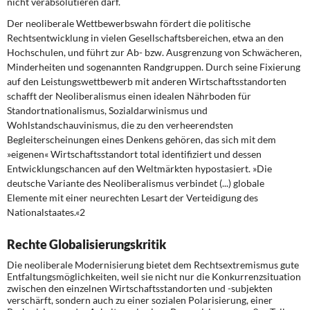
nicht verabsolutieren darf.
Der neoliberale Wettbewerbswahn fördert die politische
Rechtsentwicklung in vielen Gesellschaftsbereichen, etwa an den
Hochschulen, und führt zur Ab- bzw. Ausgrenzung von Schwächeren,
Minderheiten und sogenannten Randgruppen. Durch seine Fixierung
auf den Leistungswettbewerb mit anderen Wirtschaftsstandorten
schafft der Neoliberalismus einen idealen Nährboden für
Standortnationalismus, Sozialdarwinismus und
Wohlstandschauvinismus, die zu den verheerendsten
Begleiterscheinungen eines Denkens gehören, das sich mit dem
»eigenen« Wirtschaftsstandort total identifiziert und dessen
Entwicklungschancen auf den Weltmärkten hypostasiert. »Die
deutsche Variante des Neoliberalismus verbindet (...) globale
Elemente mit einer neurechten Lesart der Verteidigung des
Nationalstaates.«2
Rechte Globalisierungskritik
Die neoliberale Modernisierung bietet dem Rechtsextremismus gute
Entfaltungsmöglichkeiten, weil sie nicht nur die Konkurrenzsituation
zwischen den einzelnen Wirtschaftsstandorten und -subjekten
verschärft, sondern auch zu einer sozialen Polarisierung, einer