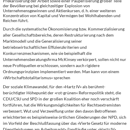
Prekarisierung der Arbeit sowie einer Pauperisierung großer Teile
der Bevölkerung bei gleichzeitiger Explosion von
Unternehmensgewinnen und Aktienkursen, d. h. einer weiteren
Konzentration von Kapital und Vermögen bei Wohlhabenden und
Reichen führt.
Durch die systematische Ökonomisierung bzw. Kommerzialisierung
aller Gesellschaftsbereiche, deren Restrukturierung nach dem
Marktmodell und die Generalisierung seiner
betriebswirtschaftlichen Effizienzkriterien und
Konkurrenzmechanismen, wie sie beispielhaft die
Unternehmensberatungsfirma McKinsey verkörpert, sollen nicht nur
neue Profitquellen erschlossen, sondern auch rigidere
Ordnungsprinzipien implementiert werden. Man kann von einem
»Wirtschaftstotalitarismus« sprechen
Der soziale Klimawandel, für den »Hartz IV« als berühmt-
berüchtigter Höhepunkt der »rot-grünen« Reformpolitik steht, die
CDU/CSU und SPD in der großen Koalition eher noch verschärft
fortführen, hat die Wirkungsmöglichkeiten für Rechtsextremisten
verbessert. Wut und Verzweiflung unter den davon Betroffenen
erleichterten es beispielsweise örtlichen Gliederungen der NPD, sich
im Vorfeld der Beschlußfassung über das »Vierte Gesetz für moderne
Dienstleistungen am Arbeitsmarkt« (landläufig unter »Hartz IV«