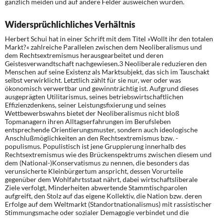
gänzlich meiden und auf andere Felder ausweichen würden.
Widersprüchlichliches Verhältnis
Herbert Schui hat in einer Schrift mit dem Titel »Wollt ihr den totalen
Markt?« zahlreiche Parallelen zwischen dem Neoliberalismus und
dem Rechtsextremismus herausgearbeitet und deren
Geistesverwandtschaft nachgewiesen.3 Neoliberale reduzieren den
Menschen auf seine Existenz als Marktsubjekt, das sich im Tauschakt
selbst verwirklicht. Letztlich zählt für sie nur, wer oder was
ökonomisch verwertbar und gewinnträchtig ist. Aufgrund dieses
ausgeprägten Utilitarismus, seines betriebswirtschaftlichen
Effizienzdenkens, seiner Leistungsfixierung und seines
Wettbewerbswahns bietet der Neoliberalismus nicht bloß
Topmanagern ihren Alltagserfahrungen im Berufsleben
entsprechende Orientierungsmuster, sondern auch ideologische
Anschlußmöglichkeiten an den Rechtsextremismus bzw. -
populismus. Populistisch ist jene Gruppierung innerhalb des
Rechtsextremismus wie des Brückenspektrums zwischen diesem und
dem (National-)Konservatismus zu nennen, die besonders das
verunsicherte Kleinbürgertum anspricht, dessen Vorurteile
gegenüber dem Wohlfahrtsstaat nährt, dabei wirtschaftsliberale
Ziele verfolgt, Minderheiten abwertende Stammtischparolen
aufgreift, den Stolz auf das eigene Kollektiv, die Nation bzw. deren
Erfolge auf dem Weltmarkt (Standortnationalismus) mit rassistischer
Stimmungsmache oder sozialer Demagogie verbindet und die