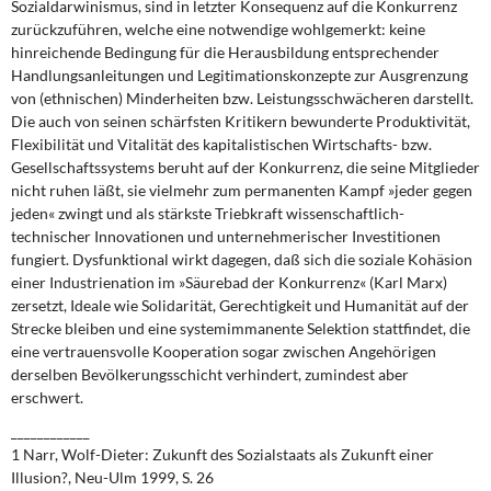
Sozialdarwinismus, sind in letzter Konsequenz auf die Konkurrenz
zurückzuführen, welche eine notwendige wohlgemerkt: keine
hinreichende Bedingung für die Herausbildung entsprechender
Handlungsanleitungen und Legitimationskonzepte zur Ausgrenzung
von (ethnischen) Minderheiten bzw. Leistungsschwächeren darstellt.
Die auch von seinen schärfsten Kritikern bewunderte Produktivität,
Flexibilität und Vitalität des kapitalistischen Wirtschafts- bzw.
Gesellschaftssystems beruht auf der Konkurrenz, die seine Mitglieder
nicht ruhen läßt, sie vielmehr zum permanenten Kampf »jeder gegen
jeden« zwingt und als stärkste Triebkraft wissenschaftlich-
technischer Innovationen und unternehmerischer Investitionen
fungiert. Dysfunktional wirkt dagegen, daß sich die soziale Kohäsion
einer Industrienation im »Säurebad der Konkurrenz« (Karl Marx)
zersetzt, Ideale wie Solidarität, Gerechtigkeit und Humanität auf der
Strecke bleiben und eine systemimmanente Selektion stattfindet, die
eine vertrauensvolle Kooperation sogar zwischen Angehörigen
derselben Bevölkerungsschicht verhindert, zumindest aber
erschwert.
____________
1 Narr, Wolf-Dieter: Zukunft des Sozialstaats als Zukunft einer
Illusion?, Neu-Ulm 1999, S. 26