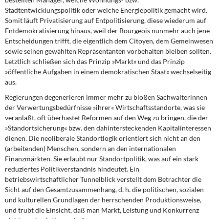
Stadtentwicklungspolitik oder welche Energiepolitik gemacht wird.
Somit läuft Privatisierung auf Entpolitisierung, diese wiederum auf
Entdemokratisierung hinaus, weil der Bourgeois nunmehr auch jene
Entscheidungen trifft, die eigentlich dem Citoyen, dem Gemeinwesen
sowie seinen gewählten Repräsentanten vorbehalten bleiben sollten.
Letztlich schließen sich das Prinzip »Markt« und das Prinzip
»öffentliche Aufgaben in einem demokratischen Staat« wechselseitig
aus.
Regierungen degenerieren immer mehr zu bloßen Sachwalterinnen
der Verwertungsbedürfnisse »ihrer« Wirtschaftsstandorte, was sie
veranlaßt, oft überhastet Reformen auf den Weg zu bringen, die der
»Standortsicherung« bzw. den dahintersteckenden Kapitalinteressen
dienen. Die neoliberale Standortlogik orientiert sich nicht an den
(arbeitenden) Menschen, sondern an den internationalen
Finanzmärkten. Sie erlaubt nur Standortpolitik, was auf ein stark
reduziertes Politikverständnis hindeutet. Ein
betriebswirtschaftlicher Tunnelblick verstellt dem Betrachter die
Sicht auf den Gesamtzusammenhang, d. h. die politischen, sozialen
und kulturellen Grundlagen der herrschenden Produktionsweise,
und trübt die Einsicht, daß man Markt, Leistung und Konkurrenz