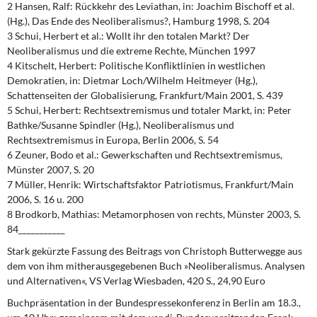
2 Hansen, Ralf: Rückkehr des Leviathan, in: Joachim Bischoff et al.
(Hg.), Das Ende des Neoliberalismus?, Hamburg 1998, S. 204
3 Schui, Herbert et al.: Wollt ihr den totalen Markt? Der
Neoliberalismus und die extreme Rechte, München 1997
4 Kitschelt, Herbert: Politische Konfliktlinien in westlichen
Demokratien, in: Dietmar Loch/Wilhelm Heitmeyer (Hg.),
Schattenseiten der Globalisierung, Frankfurt/Main 2001, S. 439
5 Schui, Herbert: Rechtsextremismus und totaler Markt, in: Peter
Bathke/Susanne Spindler (Hg.), Neoliberalismus und
Rechtsextremismus in Europa, Berlin 2006, S. 54
6 Zeuner, Bodo et al.: Gewerkschaften und Rechtsextremismus,
Münster 2007, S. 20
7 Müller, Henrik: Wirtschaftsfaktor Patriotismus, Frankfurt/Main
2006, S. 16 u. 200
8 Brodkorb, Mathias: Metamorphosen von rechts, Münster 2003, S.
84___________
Stark gekürzte Fassung des Beitrags von Christoph Butterwegge aus
dem von ihm mitherausgegebenen Buch »Neoliberalismus. Analysen
und Alternativen«, VS Verlag Wiesbaden, 420 S., 24,90 Euro
Buchpräsentation in der Bundespressekonferenz in Berlin am 18.3.,