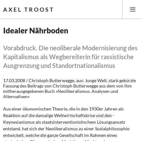
AXEL TROOST
Idealer Nährboden
Startseite
Vorabdruck. Die neoliberale Modernisierung des
Kapitalismus als Wegbereiterin für rassistische
Themen
Ausgrenzung und Standortnationalismus
Leitlinien linker Wirtschafts- und Finanzpolitik
17.03.2008 / Christoph Butterwegge, aus: Junge Welt, stark gekürzte
Fassung des Beitrags von Christoph Butterwegge aus dem von ihm
Wirtschaftspolitik
mitherausgegebenen Buch »Neoliberalismus. Analysen und
Alternativen«
Steuer- und Finanzpolitik
Aus einer ökonomischen Theorie, die in den 1930er Jahren als
Reaktion auf die damalige Weltwirtschaftskrise und den ­
Öffentliche Infrastruktur und Daseinsvorsorge
Keynesianismus als staatsinterventionistischem Lösungsansatz
entstand, hat sich der Neoliberalismus zu einer Sozialphilosophie
Eurokrise und Griechenland
entwickelt, welche die ganze Gesellschaft im Rahmen eines