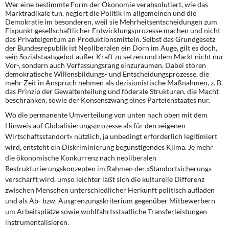
Wer eine bestimmte Form der Ökonomie verabsolutiert, wie das
Marktradikale tun, negiert die Politik im allgemeinen und die
Demokratie im besonderen, weil sie Mehrheitsentscheidungen zum
Fixpunkt gesellschaftlicher Entwicklungsprozesse machen und nicht
das Privateigentum an Produktionsmitteln. Selbst das Grundgesetz
der Bundesrepublik ist Neoliberalen ein Dorn im Auge, gilt es doch,
sein Sozialstaatsgebot außer Kraft zu setzen und dem Markt nicht nur
Vor-, sondern auch Verfassungsrang einzuräumen. Dabei stören
demokratische Willensbildungs- und Entscheidungsprozesse, die
mehr Zeit in Anspruch nehmen als dezisionistische Maßnahmen, z. B.
das Prinzip der Gewaltenteilung und föderale Strukturen, die Macht
beschränken, sowie der Konsenszwang eines Parteienstaates nur.
Wo die permanente Umverteilung von unten nach oben mit dem
Hinweis auf Globalisierungsprozesse als für den »eigenen
Wirtschaftsstandort« nützlich, ja unbedingt erforderlich legitimiert
wird, entsteht ein Diskriminierung begünstigendes Klima. Je mehr
die ökonomische Konkurrenz nach neoliberalen
Restrukturierungskonzepten im Rahmen der »Standortsicherung«
verschärft wird, umso leichter läßt sich die kulturelle Differenz
zwischen Menschen unterschiedlicher Herkunft politisch aufladen
und als Ab- bzw. Ausgrenzungskriterium gegenüber Mitbewerbern
um Arbeitsplätze sowie wohlfahrtsstaatliche Transferleistungen
instrumentalisieren.