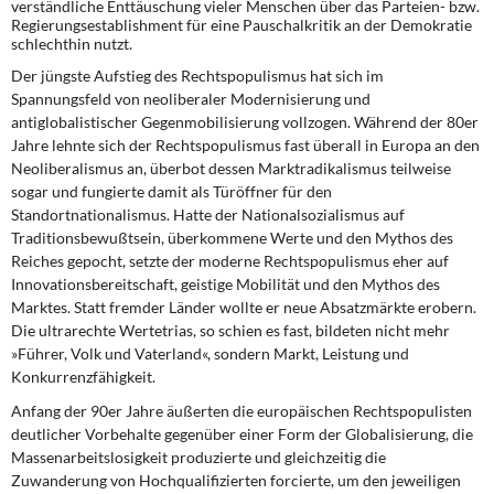
verständliche Enttäuschung vieler Menschen über das Parteien- bzw.
Regierungsestablishment für eine Pauschalkritik an der Demokratie
schlechthin nutzt.
Der jüngste Aufstieg des Rechtspopulismus hat sich im
Spannungsfeld von neoliberaler Modernisierung und
antiglobalistischer Gegenmobilisierung vollzogen. Während der 80er
Jahre lehnte sich der Rechtspopulismus fast überall in Europa an den
Neoliberalismus an, überbot dessen Marktradikalismus teilweise
sogar und fungierte damit als Türöffner für den
Standortnationalismus. Hatte der Nationalsozialismus auf
Traditionsbewußtsein, überkommene Werte und den Mythos des
Reiches gepocht, setzte der moderne Rechtspopulismus eher auf
Innovationsbereitschaft, geistige Mobilität und den Mythos des
Marktes. Statt fremder Länder wollte er neue Absatzmärkte erobern.
Die ultrarechte Wertetrias, so schien es fast, bildeten nicht mehr
»Führer, Volk und Vaterland«, sondern Markt, Leistung und
Konkurrenzfähigkeit.
Anfang der 90er Jahre äußerten die europäischen Rechtspopulisten
deutlicher Vorbehalte gegenüber einer Form der Globalisierung, die
Massenarbeitslosigkeit produzierte und gleichzeitig die
Zuwanderung von Hochqualifizierten forcierte, um den jeweiligen