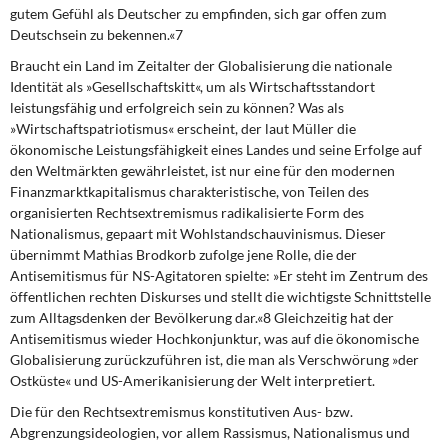
gutem Gefühl als Deutscher zu empfinden, sich gar offen zum
Deutschsein zu bekennen.«7
Braucht ein Land im Zeitalter der Globalisierung die nationale
Identität als »Gesellschaftskitt«, um als Wirtschaftsstandort
leistungsfähig und erfolgreich sein zu können? Was als
»Wirtschaftspatriotismus« erscheint, der laut Müller die
ökonomische Leistungsfähigkeit eines Landes und seine Erfolge auf
den Weltmärkten gewährleistet, ist nur eine für den modernen
Finanzmarktkapitalismus charakteristische, von Teilen des
organisierten Rechtsextremismus radikalisierte Form des
Nationalismus, gepaart mit Wohlstandschauvinismus. Dieser
übernimmt Mathias Brodkorb zufolge jene Rolle, die der
Antisemitismus für NS-Agitatoren spielte: »Er steht im Zentrum des
öffentlichen rechten Diskurses und stellt die wichtigste Schnittstelle
zum Alltagsdenken der Bevölkerung dar.«8 Gleichzeitig hat der
Antisemitismus wieder Hochkonjunktur, was auf die ökonomische
Globalisierung zurückzuführen ist, die man als Verschwörung »der
Ostküste« und US-Amerikanisierung der Welt interpretiert.
Die für den Rechtsextremismus konstitutiven Aus- bzw.
Abgrenzungsideologien, vor allem Rassismus, Nationalismus und