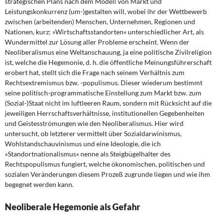
strategischen Plans nach dem Modell von Markt und
DIE LINKE
Leistungskonkurrenz (um-)gestalten will, wobei ihr der Wettbewerb
zwischen (arbeitenden) Menschen, Unternehmen, Regionen und
Weitere Themen
Nationen, kurz: »Wirtschaftsstandorten« unterschiedlicher Art, als
Wundermittel zur Lösung aller Probleme erscheint. Wenn der
Memo-Gruppe
Neoliberalismus eine Weltanschauung, ja eine politische Zivilreligion
ist, welche die Hegemonie, d. h. die öffentliche Meinungsführerschaft
erobert hat, stellt sich die Frage nach seinem Verhältnis zum
Institut Solidarische Moderne
Rechtsextremismus bzw. -populismus. Dieser wiederum bestimmt
seine politisch-programmatische Einstellung zum Markt bzw. zum
Rosa-Luxemburg-Stiftung
(So­zial-)Staat nicht im luftleeren Raum, sondern mit Rücksicht auf die
jeweiligen Herrschaftsverhältnisse, institutionellen Gegebenheiten
Über mich
und Geistesströmungen wie den Neoliberalismus. Hier wird
untersucht, ob letzterer vermittelt über Sozialdarwinismus,
Wohlstandschauvinismus und eine Ideologie, die ich
Kontakt
»Standortnationalismus« nenne als Steigbügelhalter des
Rechtspopulismus fungiert, welche ökonomischen, politischen und
sozialen Veränderungen diesem Prozeß zugrunde liegen und wie ihm
begegnet werden kann.
Neoliberale Hegemonie als Gefahr