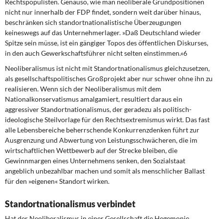
Rechtspopulisten. Genauso, wie man neoliberale Grundpositionen
nicht nur innerhalb der FDP findet, sondern weit darüber hinaus,
beschränken sich standortnationalistische Überzeugungen
keineswegs auf das Unternehmerlager. »Daß Deutschland wieder
Spitze sein müsse, ist ein gängiger Topos des öffentlichen Diskurses,
in den auch Gewerkschaftsführer nicht selten einstimmen.«6
Neoliberalismus ist nicht mit Standortnationalismus gleichzusetzen,
als gesellschaftspolitisches Großprojekt aber nur schwer ohne ihn zu
realisieren. Wenn sich der Neoliberalismus mit dem
Nationalkonservatismus amalgamiert, resultiert daraus ein
aggressiver Standortnationalismus, der geradezu als politisch-
ideologische Steilvorlage für den Rechtsextremismus wirkt. Das fast
alle Lebensbereiche beherrschende Konkurrenzdenken führt zur
Ausgrenzung und Abwertung von Leistungsschwächeren, die im
wirtschaftlichen Wettbewerb auf der Strecke bleiben, die
Gewinnmargen eines Unternehmens senken, den Sozialstaat
angeblich unbezahlbar machen und somit als menschlicher Ballast
für den »eigenen« Standort wirken.
Standortnationalismus verbindet
Hat der Neoliberalismus in einer Gesellschaft die Hegemonie