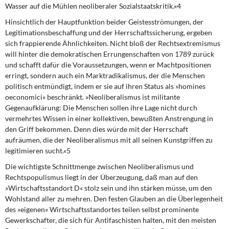
Wasser auf die Mühlen neoliberaler Sozialstaatskritik.«4
Hinsichtlich der Hauptfunktion beider Geistesströmungen, der
Legitimationsbeschaffung und der Herrschaftssicherung, ergeben
sich frappierende Ähnlichkeiten. Nicht bloß der Rechtsextremismus
will hinter die demokratischen Errungenschaften von 1789 zurück
und schafft dafür die Voraussetzungen, wenn er Machtpositionen
erringt, sondern auch ein Marktradikalismus, der die Menschen
politisch entmündigt, indem er sie auf ihren Status als »homines
oeconomici« beschränkt. »Neoliberalismus ist militante
Gegenaufklärung: Die Menschen sollen ihre Lage nicht durch
vermehrtes Wissen in einer kollektiven, bewußten Anstrengung in
den Griff bekommen. Denn dies würde mit der Herrschaft
aufräumen, die der Neoliberalismus mit all seinen Kunstgriffen zu
legitimieren sucht.«5
Die wichtigste Schnittmenge zwischen Neoliberalismus und
Rechtspopulismus liegt in der Überzeugung, daß man auf den
»Wirtschaftsstandort D« stolz sein und ihn stärken müsse, um den
Wohlstand aller zu mehren. Den festen Glauben an die Überlegenheit
des »eigenen« Wirtschaftsstandortes teilen selbst prominente
Gewerkschafter, die sich für Antifaschisten halten, mit den meisten