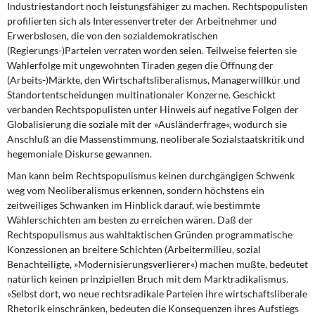
Industriestandort noch leistungsfähiger zu machen. Rechtspopulisten
profilierten sich als Interessenvertreter der Arbeitnehmer und
Erwerbslosen, die von den sozialdemokratischen
(Regierungs-)Parteien verraten worden seien. Teilweise feierten sie
Wahlerfolge mit ungewohnten Tiraden gegen die Öffnung der
(Arbeits-)Märkte, den Wirtschaftsliberalismus, Managerwillkür und
Standortentscheidungen multinationaler Konzerne. Geschickt
verbanden Rechtspopulisten unter Hinweis auf negative Folgen der
Globalisierung die soziale mit der »Ausländerfrage«, wodurch sie
Anschluß an die Massenstimmung, neoliberale Sozialstaatskritik und
hegemoniale Diskurse gewannen.
Man kann beim Rechtspopulismus keinen durchgängigen Schwenk
weg vom Neoliberalismus erkennen, sondern höchstens ein
zeitweiliges Schwanken im Hinblick darauf, wie bestimmte
Wählerschichten am besten zu erreichen wären. Daß der
Rechtspopulismus aus wahltaktischen Gründen programmatische
Konzessionen an breitere Schichten (Arbeitermilieu, sozial
Benachteiligte, »Modernisierungsverlierer«) machen mußte, bedeutet
natürlich keinen prinzipiellen Bruch mit dem Marktradikalismus.
»Selbst dort, wo neue rechtsradikale Parteien ihre wirtschaftsliberale
Rhetorik einschränken, bedeuten die Konsequenzen ihres Aufstiegs