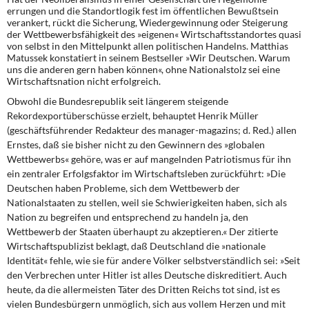
errungen und die Standortlogik fest im öffentlichen Bewußtsein
verankert, rückt die Sicherung, Wiedergewinnung oder Steigerung
der Wettbewerbsfähigkeit des »eigenen« Wirtschaftsstandortes quasi
von selbst in den Mittelpunkt allen politischen Handelns. Mat­thias
Matussek konstatiert in seinem Bestseller »Wir Deutschen. Warum
uns die anderen gern haben können«, ohne Nationalstolz sei eine
Wirtschaftsnation nicht erfolgreich.
Obwohl die Bundesrepublik seit längerem steigende
Rekordexportüberschüsse erzielt, behauptet Henrik Müller
(geschäftsführender Redakteur des manager-magazins; d. Red.) allen
Ernstes, daß sie bisher nicht zu den Gewinnern des »globalen
Wettbewerbs« gehöre, was er auf mangelnden Patriotismus für ihn
ein zentraler Erfolgsfaktor im Wirtschaftsleben zurückführt: »Die
Deutschen haben Probleme, sich dem Wettbewerb der
Nationalstaaten zu stellen, weil sie Schwierigkeiten haben, sich als
Nation zu begreifen und entsprechend zu handeln ja, den
Wettbewerb der Staaten überhaupt zu akzeptieren.« Der zitierte
Wirtschaftspublizist beklagt, daß Deutschland die »nationale
Identität« fehle, wie sie für andere Völker selbstverständlich sei: »Seit
den Verbrechen unter Hitler ist alles Deutsche diskreditiert. Auch
heute, da die allermeisten Täter des Dritten Reichs tot sind, ist es
vielen Bundesbürgern unmöglich, sich aus vollem Herzen und mit