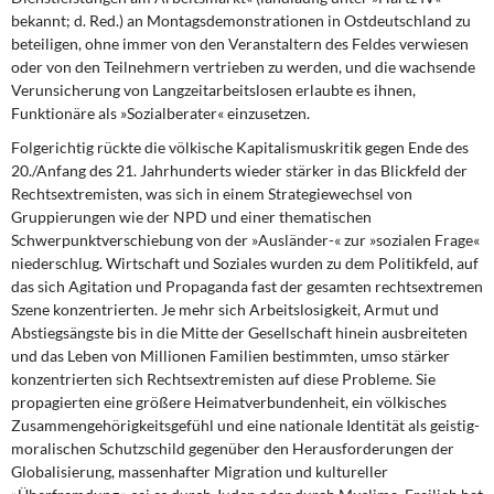
bekannt; d. Red.) an Montagsdemonstrationen in Ostdeutschland zu
beteiligen, ohne immer von den Veranstaltern des Feldes verwiesen
oder von den Teilnehmern vertrieben zu werden, und die wachsende
Verunsicherung von Langzeitarbeitslosen erlaubte es ihnen,
Funktionäre als »Sozialberater« einzusetzen.
Folgerichtig rückte die völkische Kapitalismuskritik gegen Ende des
20./Anfang des 21. Jahrhunderts wieder stärker in das Blickfeld der
Rechtsextremisten, was sich in einem Strategiewechsel von
Gruppierungen wie der NPD und einer thematischen
Schwerpunktverschiebung von der »Ausländer-« zur »sozialen Frage«
niederschlug. Wirtschaft und Soziales wurden zu dem Politikfeld, auf
das sich Agitation und Propaganda fast der gesamten rechtsextremen
Szene konzentrierten. Je mehr sich Arbeitslosigkeit, Armut und
Abstiegsängste bis in die Mitte der Gesellschaft hinein ausbreiteten
und das Leben von Millionen Familien bestimmten, umso stärker
konzentrierten sich Rechtsextremisten auf diese Probleme. Sie
propagierten eine größere Heimatverbundenheit, ein völkisches
Zusammengehörigkeitsgefühl und eine nationale Identität als geistig-
moralischen Schutzschild gegenüber den Herausforderungen der
Globalisierung, massenhafter Migration und kultureller