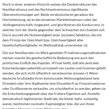
Noch in einer anderen Hinsicht weisen die Denkstrukturen des
Neoliberalismus und des Rechtsextremismus signifikante
Übereinstimmungen auf: Beide verabsolutieren geradezu die
Höchstleistung, sei es des einzelnen Marktteilnehmers oder der
»Volksgemeinschaft« insgesamt, und glorifizieren die Konkurrenz, in
welcher sich der Starke gegenüber dem Schwachen durchsetzen soll.
Darin wurzelt die Notwendigkeit einer (sozialen) Selektion, die mit
dem Prinzip der Gleichheit bzw. Gleichwertigkeit aller
Gesellschaftsmitglieder im Weltmaßstab unvereinbar ist.
Die von Neoliberalen ins Werk gesetzten Privatisierungsmaßnahmen
stärken sowohl die gesellschaftliche Bedeutung wie auch den
politischen Einfluß des Kapitals. »Privat heißt, daß alle zentralen
Entscheidungen jedenfalls prinzipiell von Leuten und Gremien gefällt
werden, die sich nicht öffentlich verantworten müssen.«1 Wenn
deutsche Großstädte ihren kommunalen Wohnungsbestand (wie
Dresden) oder ihre Stadtwerke (wie Düsseldorf) an Finanzinvestoren
oder Großkonzerne verkaufen, um schuldenfrei zu werden, geben sie
die Entscheidungsgewalt über das frühere Eigentum auf. Anstelle
demokratisch legitimierter Stadträte, die bisher dafür zuständig
waren, bestimmen nunmehr Kapitaleigner bzw. die von ihnen
bestellten Manager, welche Wohnungs- bzw.