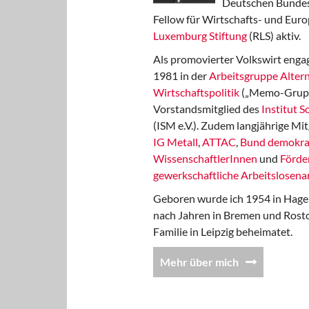
Deutschen Bundest
Fellow für Wirtschafts- und Euro
Luxemburg Stiftung
(RLS) aktiv.
Als promovierter Volkswirt engag
1981 in der
Arbeitsgruppe Altern
Wirtschaftspolitik
(„Memo-Gruppe
Vorstandsmitglied des
Institut 
(ISM e.V.). Zudem langjährige Mit
IG Metall
,
ATTAC
,
Bund demokra
WissenschaftlerInnen
und
Förde
gewerkschaftliche Arbeitslosenar
Geboren wurde ich 1954 in Hage
nach Jahren in Bremen und Rost
Familie in Leipzig beheimatet.
Mehr über mich