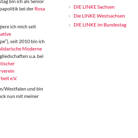
ag bin ich als Senior
DIE LINKE Sachsen
papolitik bei der
Rosa
Die LINKE Westsachsen
DIE LINKE im Bundestag
iere ich mich seit
ative
“), seit 2010 bin ich
Solidarische Moderne
gliedschaften u.a. bei
tischer
rverein
beit e.V.
n/Westfalen und bin
ock nun mit meiner