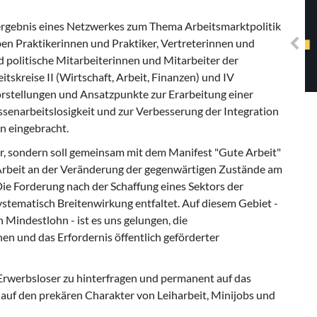
Solidarisches EUropa -
Mosaiklinke Perspektiven
ergebnis eines Netzwerkes zum Thema Arbeitsmarktpolitik
en Praktikerinnen und Praktiker, Vertreterinnen und
 politische Mitarbeiterinnen und Mitarbeiter der
tskreise II (Wirtschaft, Arbeit, Finanzen) und IV
orstellungen und Ansatzpunkte zur Erarbeitung einer
enarbeitslosigkeit und zur Verbesserung der Integration
n eingebracht.
r, sondern soll gemeinsam mit dem Manifest "Gute Arbeit"
ge Arbeit an der Veränderung der gegenwärtigen Zustände am
Die Forderung nach der Schaffung eines Sektors der
ystematisch Breitenwirkung entfaltet. Auf diesem Gebiet -
 Mindestlohn - ist es uns gelungen, die
en und das Erfordernis öffentlich geförderter
e Erwerbsloser zu hinterfragen und permanent auf das
auf den prekären Charakter von Leiharbeit, Minijobs und